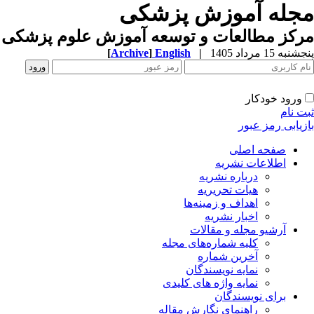
مجله آموزش پزشکی
مرکز مطالعات و توسعه آموزش علوم پزشکی ب
پنجشنبه 15 مرداد 1405
|
English
]
Archive
[
ورود خودکار
ثبت نام
بازیابی رمز عبور
صفحه اصلی
اطلاعات نشریه
درباره نشریه
هیات تحریریه
اهداف و زمینه‌ها
اخبار نشریه
آرشیو مجله و مقالات
کلیه شماره‌های مجله
آخرین شماره
نمایه نویسندگان
نمایه واژه های کلیدی
برای نویسندگان
راهنمای نگارش مقاله