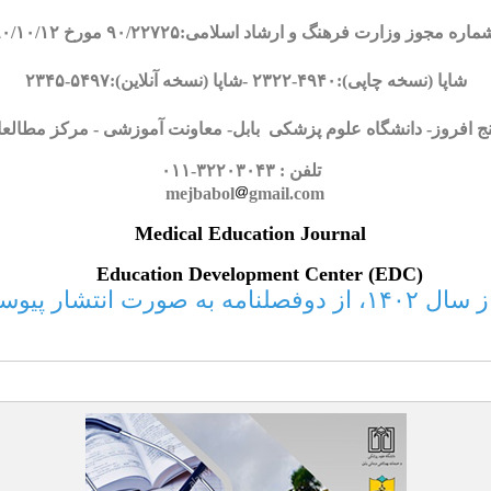
ماره مجوز وزارت فرهنگ و ارشاد اسلامی:۹۰/۲۲۷۲۵ مورخ ۹۰/۱۰/۱۲
شاپا (نسخه چاپی):۴۹۴۰
-
۲۳۲۲ -شاپا (نسخه آنلا
ین):۵۴۹۷-۲۳۴۵
ن گنج افروز- دانشگاه علوم پزشکی بابل- معاونت آموزشی - مرکز مط
تلفن : ۳۲۲۰۳۰۴۳-۰۱۱
mejbabol
gmail.co
m
Medical Education Journal
Education Development Center (ED
ار پیوسته تغییر یافت.