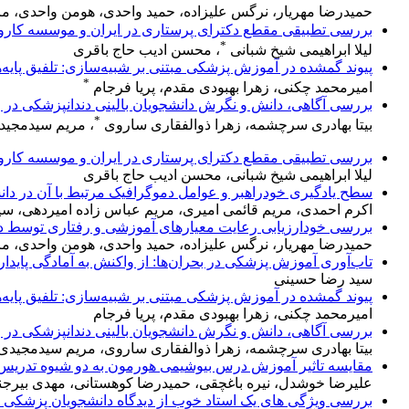
حمیدرضا مهریار، نرگس علیزاده، حمید واحدی، هومن واحدی، مر
بررسی تطبیقی مقطع دکترای پرستاری در ایران و موسسه کارو
*
لیلا ابراهیمی شیخ شبانی
، محسن ادیب حاج باقری
پیوند گمشده در آموزش پزشکی مبتنی بر شبیه‌سازی: تلفیق پایه‌
*
امیرمحمد چکنی، زهرا بهبودی مقدم، پریا فرجام
بررسی آگاهی، دانش و نگرش دانشجویان بالینی دندانپزشکی در زم
*
بیتا بهادری سرچشمه، زهرا ذوالفقاری ساروی
، مریم سیدمجی
بررسی تطبیقی مقطع دکترای پرستاری در ایران و موسسه کارو
لیلا ابراهیمی شیخ شبانی، محسن ادیب حاج باقری
سطح یادگیری خودراهبر و عوامل دموگرافیک مرتبط با آن در دا
اکرم احمدی، مریم قائمی امیری، مریم عباس زاده امیردهی، سیده
بررسی خودارزیابی رعایت معیارهای آموزشی و رفتاری توسط دا
حمیدرضا مهریار، نرگس علیزاده، حمید واحدی، هومن واحدی، مر
تاب‌آوری آموزش پزشکی در بحران‌ها: از واکنش به آمادگی پایدار
سید رضا حسینی
پیوند گمشده در آموزش پزشکی مبتنی بر شبیه‌سازی: تلفیق پایه‌
امیرمحمد چکنی، زهرا بهبودی مقدم، پریا فرجام
بررسی آگاهی، دانش و نگرش دانشجویان بالینی دندانپزشکی در زم
بیتا بهادری سرچشمه، زهرا ذوالفقاری ساروی، مریم سیدمجید
مقایسه تاثیر آموزش درس بیوشیمی هورمون به دو شیوه تدریس
علیرضا خوشدل، نیره باغچقی، حمیدرضا کوهستانی، مهدی بیرج
بررسی ویژگی های یک استاد خوب از دیدگاه دانشجویان پزشکی 