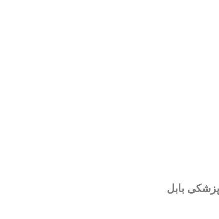
زشکی بابل
ل