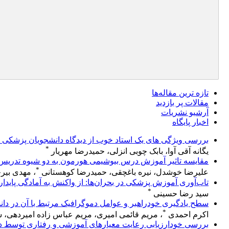
تازه ‌ترین مقاله‌ها
مقالات پر بازدید
آرشیو نشریات
اخبار پایگاه
بررسی ویژگی های یک استاد خوب از دیدگاه دانشجویان پزشکی 
*
یگانه آقی آوا، بابک چوبی انزلی، حمیدرضا مهریار
مقایسه تاثیر آموزش درس بیوشیمی هورمون به دو شیوه تدریس
*
علیرضا خوشدل، نیره باغچقی، حمیدرضا کوهستانی
، مهدی بیر
تاب‌آوری آموزش پزشکی در بحران‌ها: از واکنش به آمادگی پایدار
*
سید رضا حسینی
سطح یادگیری خودراهبر و عوامل دموگرافیک مرتبط با آن در دا
*
اکرم احمدی
، مریم قائمی امیری، مریم عباس زاده امیردهی، سی
بررسی خودارزیابی رعایت معیارهای آموزشی و رفتاری توسط دا