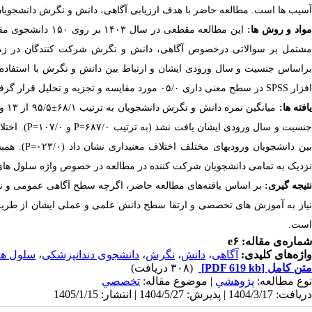
آسیب ها است. مطالعه حاضر با هدف ارزیابی آگاهی، دانش و نگرش دانشجویان ب
واد و روش ها:
این مطالعه مقطعی 
مشتمل بر سوالاتی درخصوص آگاهی، دانش و نگرش شرکت کنندگان در زمینه
براساس جنسیت و سال ورودی ایشان و ارتباط بین دانش و نگرش با استفاده آ
افزار
SPSS
در سطح معنی داری ۰۵/۰ مورد مقایسه و تجزیه و تحلیل قرار گرفتند.
افته ها:
میانگین نمره دانش و نگرش دانشجویان به ترتیب ۶۸/۱
±
۹۵/۵ از ۱۳ و ۷۵/۶
نسیت و سال ورودی ایشان یافت نشد (به ترتیب ۶۸۷/۰=
P
و ۱۰۷/۰=
P
). اختل
ین دانشجویان ورودی­های مختلف اختلاف معنی­داری نشان داد (۰۲۳/۰=
P
). همب
نزدیک به تمامی دانشجویان شرکت کننده در مطالعه در خصوص واژه سلول های بن
تیجه گیری:
بر اساس یافته‌های مطالعه حاضر، اگرچه سطح آگاهی عمومی و نگرش
نیاز به آموزش های تخصصی و ارتقا سطح دانش علمی و عملی ایشان از طریق
است.
شماره‌ی مقاله: e۶
واژه‌های کلیدی:
آگاهی
،
دانش
،
نگرش
،
دانشجوی دندانپزشکی
،
سلول ها
متن کامل
[PDF 619 kb]
(۳۰۸ دریافت)
نوع مطالعه:
پژوهشي
| موضوع مقاله:
تخصصي
دریافت: 1404/3/17 | پذیرش: 1404/5/27 | انتشار: 1405/1/15