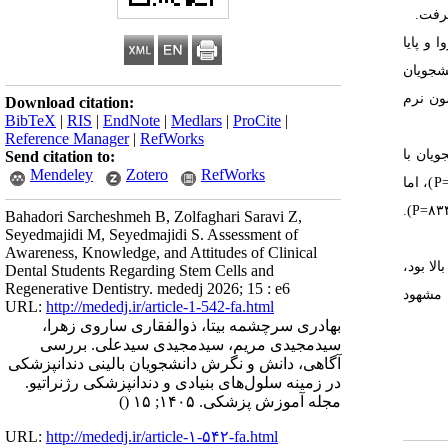
گرفت.
روا و پایا
شجویان
ون نرم
Download citation:
BibTeX
|
RIS
|
EndNote
|
Medlars
|
ProCite
|
Reference Manager
|
RefWorks
ویان با
Send citation to:
Mendeley
Zotero
RefWorks
P
)، اما
).
P
Bahadori Sarcheshmeh B, Zolfaghari Saravi Z,
Seyedmajidi M, Seyedmajidi S. Assessment of
Awareness, Knowledge, and Attitudes of Clinical
لا بود،
Dental Students Regarding Stem Cells and
Regenerative Dentistry. mededj 2026; 15 : e6
 مشهود
URL:
http://mededj.ir/article-1-542-fa.html
بهادری سرچشمه بیتا، ذوالفقاری ساروی زهرا،
سیدمجیدی مریم، سیدمجیدی سیدعلی. بررسی
آگاهی، دانش و نگرش دانشجویان بالینی دندانپزشکی
در زمینه سلول‌های بنیادی و دندانپزشکی رژنراتیو.
مجله آموزش پزشکی. ۱۴۰۵; ۱۵
()
URL:
http://mededj.ir/article-۱-۵۴۲-fa.html