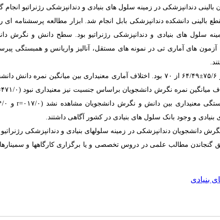
الینی دندانپزشکی در زمینه سلول های بنیادی و دندانپزشکی رژنراتیو انجام 
در سال ۱۴۰۳ بر روی ۱۵۰ دانشجوی مقطع بالینی دانشکده دندانپزشکی بابل انجام شد. ابزار مطالعه پرسشنامه ای 
 سلول های بنیادی و دندانپزشکی رژنراتیو بود. سطح دانش و نگرش دان
زمون های آماری تی در نمونه های مستقل، آنالیز واریانس و همبستگی پیرس
±
۶۴/۴۹ از ۷۰ بو
د. اختلاف آماری معنی­داری بین میانگین نمره دانش دانشج
اف میانگین نمره نگرش دانشجویان براساس جنسیت نیز معنی­داری نبود (۴۷۱/۰=
ستگی معنی­داری بین دانش و نگرش دانشجویان مشاهده نشد (۰۱۷/۰=
r
و ۸۳۴/۰=
یادی و وجود بانک سلول های بنیادی در کشور آگاهی داشتند.
 دانشجویان دندانپزشکی در زمینه سلولهای بنیادی و دندانپزشکی رژنراتیو با
 گنجاندن مطالب علمی در دروس تخصصی و یا برگزاری کارگاهها و سمینارها
ی بنیادی