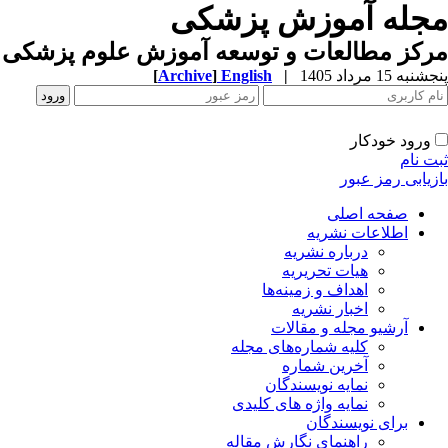
مجله آموزش پزشکی
مرکز مطالعات و توسعه آموزش علوم پزشکی ب
پنجشنبه 15 مرداد 1405
|
English
]
Archive
[
ورود خودکار
ثبت نام
بازیابی رمز عبور
صفحه اصلی
اطلاعات نشریه
درباره نشریه
هیات تحریریه
اهداف و زمینه‌ها
اخبار نشریه
آرشیو مجله و مقالات
کلیه شماره‌های مجله
آخرین شماره
نمایه نویسندگان
نمایه واژه های کلیدی
برای نویسندگان
راهنمای نگارش مقاله