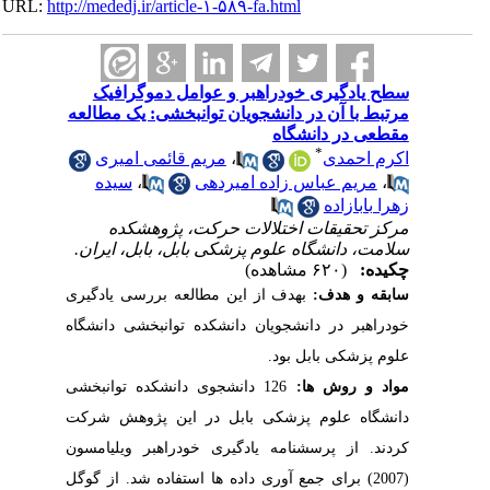
URL:
http://mededj.ir/article-۱-۵۸۹-fa.html
سطح یادگیری خودراهبر و عوامل دموگرافیک
مرتبط با آن در دانشجویان توانبخشی: یک مطالعه
مقطعی در دانشگاه
*
اکرم احمدی
،
مریم قائمی امیری
،
مریم عباس زاده امیردهی
،
سیده
زهرا بابازاده
مرکز تحقیقات اختلالات حرکت، پژوهشکده
سلامت، دانشگاه علوم پزشکی بابل، بابل، ایران.
چکیده:
(۶۲۰ مشاهده)
سابقه و هدف:
بهدف از این مطالعه بررسی یادگیری
خودراهبر در دانشجویان دانشکده توانبخشی دانشگاه
علوم پزشکی بابل بود.
مواد و روش ها:
126 دانشجوی دانشکده توانبخشی
دانشگاه علوم پزشکی بابل در این پژوهش شرکت
کردند. از پرسشنامه یادگیری خودراهبر ویلیامسون
(2007) برای جمع آوری داده ها استفاده شد. از گوگل