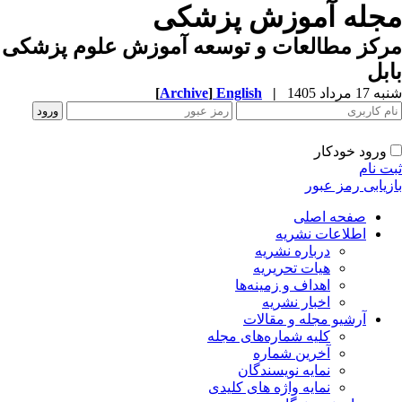
جله آموزش پزشکی
رکز مطالعات و توسعه آموزش علوم پزشکی
ابل
به 17 مرداد 1405
|
English
]
Archive
[
ورود خودکار
بت نام
ازیابی رمز عبور
صفحه اصلی
اطلاعات نشریه
درباره نشریه
هیات تحریریه
اهداف و زمینه‌ها
اخبار نشریه
آرشیو مجله و مقالات
کلیه شماره‌های مجله
آخرین شماره
نمایه نویسندگان
نمایه واژه های کلیدی