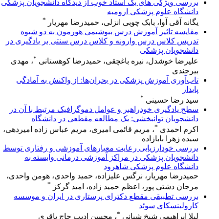
بررسی ویژگی های یک استاد خوب از دیدگاه دانشجویان پزشکی
دانشگاه علوم پزشکی ارومیه
*
یگانه آقی آوا، بابک چوبی انزلی، حمیدرضا مهریار
مقایسه تاثیر آموزش درس بیوشیمی هورمون به دو شیوه
تدریس کلاس درس وارونه و کلاس درس سنتی بر یادگیری در
دانشجویان پزشکی
*
علیرضا خوشدل، نیره باغچقی، حمیدرضا کوهستانی
، مهدی
بیرجندی
تاب‌آوری آموزش پزشکی در بحران‌ها: از واکنش به آمادگی
پایدار
*
سید رضا حسینی
سطح یادگیری خودراهبر و عوامل دموگرافیک مرتبط با آن در
دانشجویان توانبخشی: یک مطالعه مقطعی در دانشگاه
*
اکرم احمدی
، مریم قائمی امیری، مریم عباس زاده امیردهی،
سیده زهرا بابازاده
بررسی خودارزیابی رعایت معیارهای آموزشی و رفتاری توسط
دانشجویان پزشکی در مراکز آموزشی درمانی وابسته به
دانشگاه علوم پزشکی شاهرود
حمیدرضا مهریار، نرگس علیزاده، حمید واحدی، هومن واحدی،
*
مرجان دشتی پور، اعظم حمید زاده، امید گرکز
بررسی تطبیقی مقطع دکترای پرستاری در ایران و موسسه
کارولینسکای سوئد
*
لیلا ابراهیمی شیخ شبانی
، محسن ادیب حاج باقری