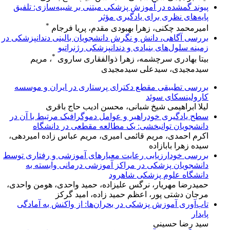
پیوند گمشده در آموزش پزشکی مبتنی بر شبیه‌سازی: تلفیق
پایه‌های نظری برای یادگیری مؤثر
*
امیرمحمد چکنی، زهرا بهبودی مقدم، پریا فرجام
بررسی آگاهی، دانش و نگرش دانشجویان بالینی دندانپزشکی در
زمینه سلول‌های بنیادی و دندانپزشکی رژنراتیو
*
بیتا بهادری سرچشمه، زهرا ذوالفقاری ساروی
، مریم
سیدمجیدی، سیدعلی سیدمجیدی
بررسی تطبیقی مقطع دکترای پرستاری در ایران و موسسه
کارولینسکای سوئد
لیلا ابراهیمی شیخ شبانی، محسن ادیب حاج باقری
سطح یادگیری خودراهبر و عوامل دموگرافیک مرتبط با آن در
دانشجویان توانبخشی: یک مطالعه مقطعی در دانشگاه
اکرم احمدی، مریم قائمی امیری، مریم عباس زاده امیردهی،
سیده زهرا بابازاده
بررسی خودارزیابی رعایت معیارهای آموزشی و رفتاری توسط
دانشجویان پزشکی در مراکز آموزشی درمانی وابسته به
دانشگاه علوم پزشکی شاهرود
حمیدرضا مهریار، نرگس علیزاده، حمید واحدی، هومن واحدی،
مرجان دشتی پور، اعظم حمید زاده، امید گرکز
تاب‌آوری آموزش پزشکی در بحران‌ها: از واکنش به آمادگی
پایدار
سید رضا حسینی