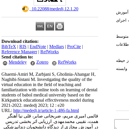
‎ 10.22088/mededj.12.1.20
۱۴ به پرسشنامه اثر بخشی آموزش
 اجرای
 متوسط
Download citation:
لاعات
BibTeX
|
RIS
|
EndNote
|
Medlars
|
ProCite
|
Reference Manager
|
RefWorks
Send citation to:
ز حیطه
Mendeley
Zotero
RefWorks
وابسته
Ghaemi-Amiri M, Zarbjani S, Gholinia-Ahangar H,
Naghibi-Sistani M. Investigating the quality of the
virtual education in the field of teaching and
familiarization with online tools on learning of dental
students of babol medical university based on the
Kirkpatrick educational effectiveness model during
2021-2022. mededj 2023; 12 : e20
URL:
http://mededj.ir/article-1-486-fa.html
قائمی امیری مریم، ضربجانی صابر، قلی نیا آهنگر
همت، نقیبی محمدمهدی. ارزیابی اثر بخشی تدریس
در آموزش مجازی از دیدگاه دانشجویان دندانپزشکی