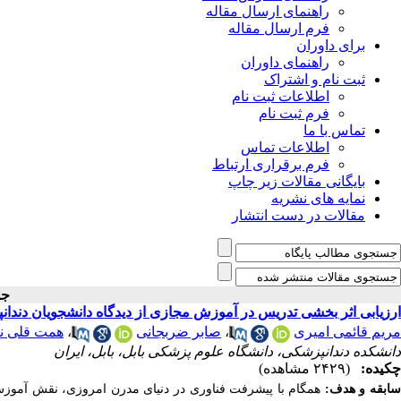
راهنمای ارسال مقاله
فرم ارسال مقاله
برای داوران
راهنمای داوران
ثبت نام و اشتراک
اطلاعات ثبت نام
فرم ثبت نام
تماس با ما
اطلاعات تماس
فرم برقراری ارتباط
بایگانی مقالات زیر چاپ
نمایه های نشریه
مقالات در دست انتشار
جلد 
ارزیابی اثر بخشی تدریس در آموزش مجازی از دیدگاه دانشجویان دندان
مریم قائمی امیری
،
صابر ضربجانی
،
همت قلی نیا
دانشکده دندانپزشکی، دانشگاه علوم پزشکی بابل، بابل، ایران
چکیده:
(۲۴۲۹ مشاهده)
ابقه
و هدف:
همگام با پیشرفت فناوری در دنیای مدرن امروزی، نقش آموزش