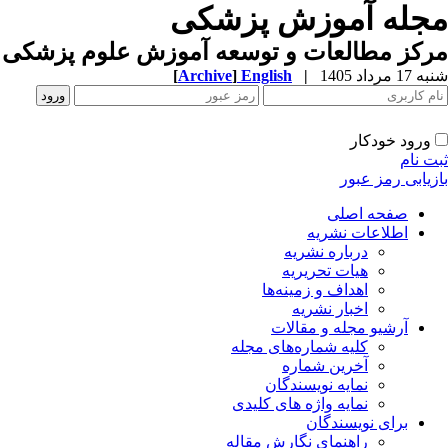
مجله آموزش پزشکی
مرکز مطالعات و توسعه آموزش علوم پزشکی ب
شنبه 17 مرداد 1405
|
English
]
Archive
[
ورود خودکار
ثبت نام
بازیابی رمز عبور
صفحه اصلی
اطلاعات نشریه
درباره نشریه
هیات تحریریه
اهداف و زمینه‌ها
اخبار نشریه
آرشیو مجله و مقالات
کلیه شماره‌های مجله
آخرین شماره
نمایه نویسندگان
نمایه واژه های کلیدی
برای نویسندگان
راهنمای نگارش مقاله