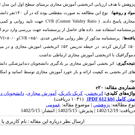
پژوهش با هدف ارزیابی اثربخشی آموزش مجازی برمبنای سطح اول این مدل ا
واد و روش­ها:
جازی پاسخ دادند.
(
Content Validity Ratio
)
CVR
جهت تایید روایی
و
کمی 
پرسشنامه استفاده شد. داده های حاصل از پرسشنامه جهت بررسی وارد نرم اف
افته‌ها:
پرسشنامه مذکور از نظر روایی شاخص عددی
۸۵/۰=
CVR
و
۸۰/۰=
VI
۵
٪
گزارش کردند. در حیطه تدریس ۵۲
٪
اثربخشی اموزش مجازی و در میزان
دموگرافیک با اثربخشی آموزش مجازی ارتباطی نداشت.
تیجه‌گیری:
اثر بخشی آموزش مجازی بر یادگیری دانشجویان دندانپزشکی دان
های اثر بخشی به کیفیت ارائه و باز خورد آموزش مجازی توسط اساتید و ا
بود
.
شماره‌ی مقاله: e۲۰
واژه‌های کلیدی:
اثربخشی
،
کریک پاتریک
،
آموزش مجازی
،
دانشجویان د
متن کامل
[PDF 612 kb]
(۱۰۳۱ دریافت)
نوع مطالعه:
پژوهشي
| موضوع مقاله:
عمومى
دریافت: 1402/12/19 | پذیرش: 1402/5/15 | انتشار: 1402/5/15
ارسال نظر درباره این مقاله : نام کاربری ی