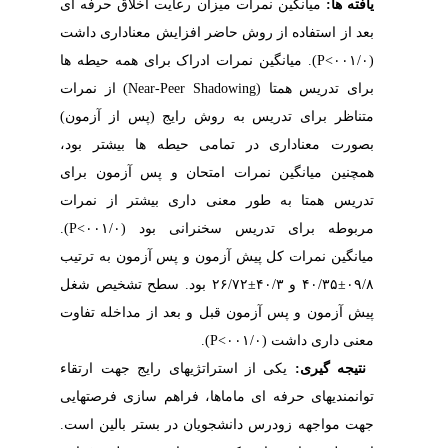
یافته ها:
میانگین نمرات میزان رعایت اخلاق حرفه ای
بعد از استفاده از روش حاضر افزایش معناداری داشت
(۰۰۱/۰>
P
). میانگین نمرات ادراک برای همه حیطه ها
برای تدریس همتا
)
Near-Peer Shadowing
(
از نمرات
متناظر برای تدریس به روش رایج (پس از آزمون)
بصورت معناداری در تمامی حیطه ها بیشتر بود،
همچنین میانگین نمرات امتحان و پس آزمون برای
تدریس همتا به طور معنی داری بیشتر از نمرات
مربوطه برای تدریس سخنرانی بود (۰۰۱/۰>
P
).
میانگین نمرات کل پیش آزمون و پس آزمون به ترتیب
۰۹/۸
±
۴۰/۳۵ و ۴۰/۳
±
۲۶/۷۲ بود. سطح تشخیص شغل
پیش آزمون و پس آزمون قبل و بعد از مداخله تفاوت
معنی داری داشت (۰۰۱/۰>
P
).
نتیجه گیری:
یکی از استراتژیهای رایج جهت ارتقاء
توانمندیهای حرفه ای ماماها، فراهم سازی فرصتهایی
جهت مواجهه زودرس دانشجویان در بستر بالین است.