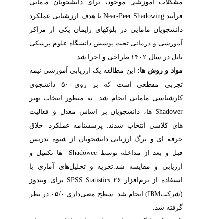
مشکلات آموزشی موجود، برای دانشجویان مامایی
فرآیند
Near-Peer Shadowing
با هدف ارزشیابی عملکرد
دانشجویان ﻣاﻣایی در بلوکهای زایمان یکی از ﻣراکز
آﻣوزشی و درﻣانی تحت پوشش دانشگاه علوم پزشکی
بابل در سال ۱۴۰۲ طراحی و اجرا شد.
مواد و روش ها:
این مطالعه یک ارزیابی آموزشی نیمه
تجربی مقطعی است که بر روی ۵۰ دانشجوی
کارشناسی مامایی انجام شد. به منظور انتخاب بهتر
Shadower
ها، دانشجویان بر اساس معدل و فعالیت
های کلاسی انتخاب شدند. پرسشنامه عملکرد اخلاق
حرفه ای و برگ ارزیابی دانشجویان از شیوه تدریس
قبل و بعد از مداخله توسط
Shadowee
ها تکمیل و
ارزیابی و مقایسه شد.تجزیه و تحلیل‌های آماری با
استفاده از نرم‌افزار
SPSS Statistics ۲۶
برای ویندوز
(شرکت
IBM
) انجام شد. سطح معنی‌داری ۰۵/۰ در نظر
گرفته شد.