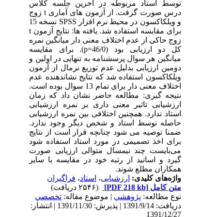
توسط استاد مربوطه در آخرین جلسه کلاس
درس صورت گرفت. از آزمون های آماری t زوج
و ویلکاکسون در محیط نرم افزار SPSS نسخه 15
برای مقایسه استفاده شد. یافته ها: نتایج آزمون t
زوج حاکی از عدم اختلاف معنی دار میانگین نمره
کل دو ارزیابی بود (46/0=p). برای مقایسه
میانگین هر سوال پرسشنامه به تنهایی در اولین و
دومین ارزیابی بدلیل عدم توزیع نرمال از آزمون
ویلکاکسون استفاده شد که نتایج نشاندهنده عدم
اختلاف معنی دار برای تمام 13 سوال بوده است.
نتیجه گیری: مطالعه حاضر نشان داد که زمان
ارزشیابی تاثیر معنی داری بر نمره ارزشیابی
استاد ندارد. همچنین اختلافی بین نمره ارزشیابی
حاصله توسط استاد و شخص دیگر وجود ندارد.
ضمنا توصیه می شود چنانچه قرار است از نتایج
برای اخذ تصمیمی در مورد استاد استفاده شود
می‌بایست چند نیمسال متوالی ارزیابی صورت
گیرد و اساتید از رتبه خود در مقایسه با سایر
همکاران مطلع شوند.
واژه‌های کلیدی:
ارزشیابی
،
استاد
،
فراگیران
متن کامل
[PDF 218 kb]
(۲۵۴۶ دریافت)
نوع مطالعه:
پژوهشي
| موضوع مقاله:
تخصصي
دریافت: 1391/9/14 | پذیرش: 1391/11/30 | انتشار:
1391/12/27