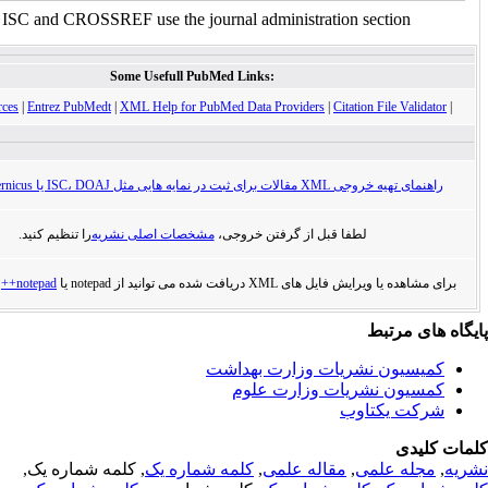
For ISC and CROSSREF use the journal administration sect
Some Usefull PubMed Links:
XML Resources
|
Entrez PubMedt
|
XML Help for PubMed Data Providers
|
Citation Fi
در نمایه هایی مثل ISC، DOAJ یا Index Cpoernicus
لطفا قبل از گرفتن خروجی،
مشخصات اصلی نشریه
را تنظیم کنید.
ل های XML دریافت شده می توانید از notepad یا
notepad++
استفاده کنید.
تبط
ن نشریات وزارت بهداشت
 نشریات وزارت علوم
کتاوب
علمی
,
مقاله علمی
,
کلمه شماره یک
, کلمه شماره یک,