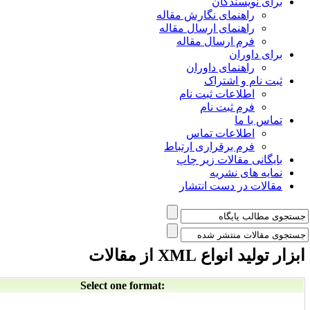
یسندگان
هنمای نگارش مقاله
هنمای ارسال مقاله
م ارسال مقاله
وران
هنمای داوران
 و اشتراک
لاعات ثبت نام
م ثبت نام
 ما
طلاعات تماس
م برقراری ارتباط
 مقالات زیر چاپ
ای نشریه
در دست انتشار
ع XML از مقالات
Select one format: