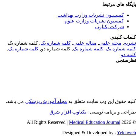
یگاه های مرتبط
کمیسیون نشریات وزارت بهداشت
کمسیون نشریات وزارت علوم
شرکت یکتاوب
مات کلیدی
ریه
,
مجله علمی
,
مقاله علمی
,
کلمه شماره یک
, کلمه شماره یک,
مه شماره یک
,
کلمه شماره یک
, کلمه شماره دو,
کلمه شماره یک
,
مه دو
رسنجی
یه حقوق این وب سایت متعلق به
مجله آموزش پزشکی
می باشد.
احی و برنامه نویسی :
یکتاوب افزار شرق
Medical Education Journal
© 2026 
Designed & Developed by :
Yektaw