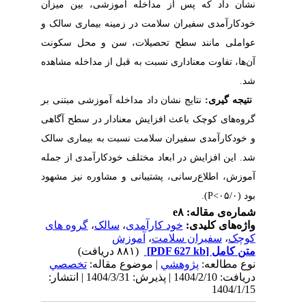
نشان داد که پس از مداخله آموزشی، بین میزان
خودکارآمدی سفیران سلامت در زمینه بیماری سالک و
عواملی مانند سطح تحصیلات، سن و محل سکونت
آن‌ها، تفاوت معناداری نسبت به قبل از مداخله مشاهده
شد.
نتیجه گیری:
نتایج نشان داد مداخله آموزشی مبتنی بر
گروه‌های کوچک باعث افزایش معنادار در سطح آگاهی
و خودکارآمدی سفیران سلامت نسبت به بیماری سالک
شد. این افزایش در ابعاد مختلف خودکارآمدی از جمله
آموزش، اطلاع‌رسانی، پشتیبانی و مشاوره نیز مشهود
بود (۰۵/۰
>
P
)
.
شماره‌ی مقاله: e۸
واژه‌های کلیدی:
خود کارآمدی
،
سالک
،
گروه های
کوچک
،
سفیران سلامت
،
آموزش
متن کامل
[PDF 627 kb]
(۸۸۱ دریافت)
نوع مطالعه:
پژوهشي
| موضوع مقاله:
تخصصي
دریافت: 1404/2/10 | پذیرش: 1404/3/31 | انتشار:
1404/1/15