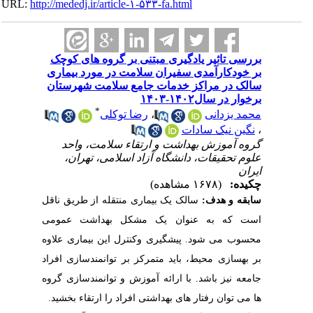
URL:
http://mededj.ir/article-۱-۵۳۳-fa.html
بررسی تاثیر یادگیری مبتنی بر گروه های کوچک
بر خودکارآمدی سفیران سلامت در مورد بیماری
سالک در مراکز خدمات جامع سلامت شهرستان
برخوار در سال۱۴۰۲-۱۴۰۳
*
محمد یزدانی
،
رضا توکلی
،
نگین نیک سادات
گروه آموزش بهداشت و ارتقاء سلامت، واحد
علوم تحقیقات، دانشگاه آزاد اسلامی، تهران،
ایران
چکیده:
(۱۶۷۸ مشاهده)
سابقه و هدف:
سالک یک بیماری منتقله از طریق ناقل
است که به عنوان یک مشکل بهداشت عمومی
محسوب می شود. پیشگیری وکنترل این بیماری علاوه
بر بهسازی محیط، باید متمرکز بر توانمندسازی افراد
جامعه نیز باشد. با ارائه آموزش و توانمندسازی گروه
ها می توان رفتار های بهداشتی افراد را ارتقاء بخشید.