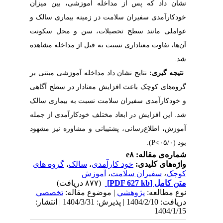
نشان داد که پس از مداخله آموزشی، بین میزان
خودکارآمدی سفیران سلامت در زمینه بیماری سالک و
عواملی مانند سطح تحصیلات، سن و محل سکونت
آن‌ها، تفاوت معناداری نسبت به قبل از مداخله مشاهده
شد.
نتیجه گیری:
نتایج نشان داد مداخله آموزشی مبتنی بر
گروه‌های کوچک باعث افزایش معنادار در سطح آگاهی
و خودکارآمدی سفیران سلامت نسبت به بیماری سالک
شد. این افزایش در ابعاد مختلف خودکارآمدی از جمله
آموزش، اطلاع‌رسانی، پشتیبانی و مشاوره نیز مشهود
بود (۰۵/۰
>
P
)
.
شماره‌ی مقاله: e۸
واژه‌های کلیدی:
خود کارآمدی
،
سالک
،
گروه های
کوچک
،
سفیران سلامت
،
آموزش
متن کامل
[PDF 627 kb]
(۸۷۷ دریافت)
نوع مطالعه:
پژوهشي
| موضوع مقاله:
تخصصي
دریافت: 1404/2/10 | پذیرش: 1404/3/31 | انتشار:
1404/1/15