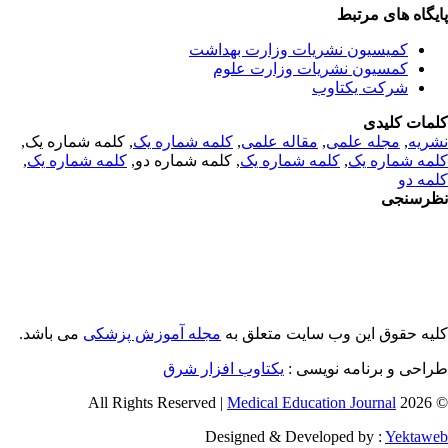
یگاه های مرتبط
کمیسیون نشریات وزارت بهداشت
کمسیون نشریات وزارت علوم
شرکت یکتاوب
مات کلیدی
ریه
,
مجله علمی
,
مقاله علمی
,
کلمه شماره یک
, کلمه شماره یک,
مه شماره یک
,
کلمه شماره یک
, کلمه شماره دو,
کلمه شماره یک
,
مه دو
رسنجی
یه حقوق این وب سایت متعلق به
مجله آموزش پزشکی
می باشد.
احی و برنامه نویسی :
یکتاوب افزار شرق
Medical Education Journal
© 2026 
Designed & Developed by :
Yektaw