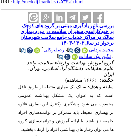
URL:
http://mededj.ir/article-۱-۵۳۳-fa.html
بررسی تاثیر یادگیری مبتنی بر گروه های کوچک
بر خودکارآمدی سفیران سلامت در مورد بیماری
سالک در مراکز خدمات جامع سلامت شهرستان
برخوار در سال۱۴۰۲-۱۴۰۳
*
محمد یزدانی
،
رضا توکلی
،
نگین نیک سادات
گروه آموزش بهداشت و ارتقاء سلامت، واحد
علوم تحقیقات، دانشگاه آزاد اسلامی، تهران،
ایران
چکیده:
(۱۶۶۶ مشاهده)
سابقه و هدف:
سالک یک بیماری منتقله از طریق ناقل
است که به عنوان یک مشکل بهداشت عمومی
محسوب می شود. پیشگیری وکنترل این بیماری علاوه
بر بهسازی محیط، باید متمرکز بر توانمندسازی افراد
جامعه نیز باشد. با ارائه آموزش و توانمندسازی گروه
ها می توان رفتار های بهداشتی افراد را ارتقاء بخشید.