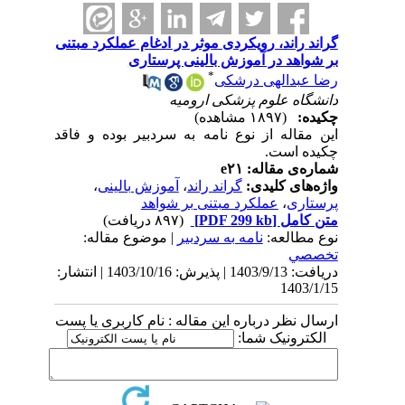
گراند راند، رویکردی موثر در ادغام عملکرد مبتنی
بر شواهد در آموزش بالینی پرستاری
*
رضا عبدالهی درشکی
دانشگاه علوم پزشکی ارومیه
چکیده:
(۱۸۹۷ مشاهده)
این مقاله از نوع نامه به سردبیر بوده و فاقد
چکیده است.
شماره‌ی مقاله: e۲۱
واژه‌های کلیدی:
گراند راند
،
آموزش بالینی
،
پرستاری
،
عملکرد مبتنی بر شواهد
متن کامل
[PDF 299 kb]
(۸۹۷ دریافت)
نوع مطالعه:
نامه به سردبیر
| موضوع مقاله:
تخصصي
دریافت: 1403/9/13 | پذیرش: 1403/10/16 | انتشار:
1403/1/15
ارسال نظر درباره این مقاله : نام کاربری یا پست
الکترونیک شما: