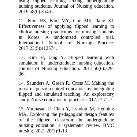
using flipped learning among undergraduate
nursing students. Journal of Nursing education.
2019;58(6):354-6.
12. Kim HS, Kim MY, Cho MK, Jang SJ.
Effectiveness of applying flipped learning to
clinical nursing practicums for nursing students
in Korea: A randomized controlled trial.
International Journal of Nursing Practice.
2017;23(5):e12574.
13. Kim H, Jang Y. Flipped learning with
simulation in undergraduate nursing education.
Journal of Nursing Education. 2017;56(6):329-
36.
14. Saunders A, Green R, Cross M. Making the
most of person-centred education by integrating
flipped and simulated teaching: An exploratory
study. Nurse education in practice. 2017;27:71-7.
15. Youhasan P, Chen Y, Lyndon M, Henning
MA. Exploring the pedagogical design features
of the flipped classroom in undergraduate
nursing education: a systematic review. BMC
nursing. 2021;20(1):1-13.