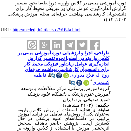
دوره آموزشی مبتنی بر کلاس وارونه دررابطه‌با نحوه تفسیر
گزارش اندازه‌گیری عوامل زیان‌آور فیزیکی محیط کار برای
دانشجویان کارشناسی بهداشت حرفه‌ای. مجله آموزش پزشکی.
()
۱۴۰۲; ۱۲
URL:
http://mededj.ir/article-۱-۴۵۶-fa.html
طراحی، اجرا و ارزشیابی دوره آموزشی مبتنی بر
کلاس وارونه دررابطه‌با نحوه تفسیر گزارش
اندازه‌گیری عوامل زیان‌آور فیزیکی محیط کار
برای دانشجویان کارشناسی بهداشت حرفه‌ای
فاطمه
،
روح اله فلاح مدواری
*
کشمیری
گروه آموزش پزشکی، مرکز مطالعات و توسعه
آموزش علوم پزشکی، دانشگاه علوم پزشکی
شهید صدوقی، یزد، ایران
چکیده:
(۴۱۰۲ مشاهده)
سابقه
و هدف:
استفاده از روش کلاس وارونه
به‌عنوان یکی از روش‌های تعاملی در فرایند آموزش
ترکیبی در دانشگاه‌های علوم پزشکی در حال
پژوهش حاضر باهدف سنجش
گسترش است.
اثربخشی آموزش با استفاده از کلاس وارونه بر