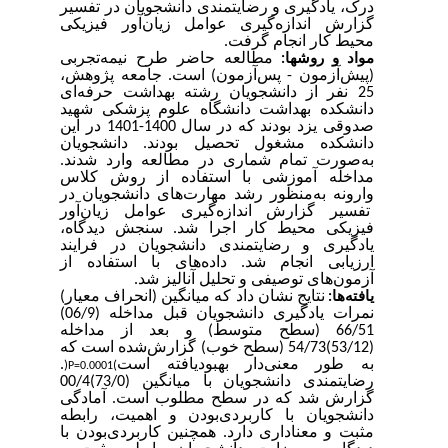
درک، یادگیری و رضایتمندی دانشجویان در تفسیر
گزارش اندازه‌گیری عوامل زیان‌آور فیزیکی
محیط کار انجام گرفت.
مطالعه حاضر طرح نیمه‌تجربی
مواد و روش­ها:
(پیش‌آزمون - پس‌آزمون) است. جامعه پژوهش،
25 نفر از دانشجویان رشته بهداشت حرفه‌ای
دانشکده بهداشت دانشگاه علوم پزشکی شهید
صدوقی یزد بودند که در سال 1400-1401 در این
دانشکده مشغول تحصیل بودند. دانشجویان
به‌صورت تمام شماری در مطالعه وارد شدند.
مداخله آموزشی با استفاده از روش کلاس
وارونه به‌منظور رشد مهارت‌های دانشجویان در
تفسیر گزارش اندازه‌گیری عوامل زیان‌آور
فیزیکی محیط کار اجرا شد. سنجش دیدگاه،
یادگیری و رضایتمندی دانشجویان در فرایند
ارزیابی انجام شد. داده‌های با استفاده از
آزمون‌های توصیفی و تحلیل آنالیز شد.
نتایج نشان داد که میانگین (انحراف معیار)
یافته‌ها:
نمرات یادگیری دانشجویان قبل مداخله (06/9)
66/51 (سطح متوسط) و بعد از مداخله
(53/12)54/73 (سطح خوب) گزارش‌شده است که
.
به طور معنی‌دار بهبودیافته است
)
(
P=0.0001
رضایتمندی دانشجویان با میانگین (73/0)00/4
گزارش شد که در سطح مطلوب است. آمادگی
دانشجویان با کاربردی‌بودن و اهمیت، رابطه
مثبت و معناداری دارد. همچنین کاربردی‌بودن با