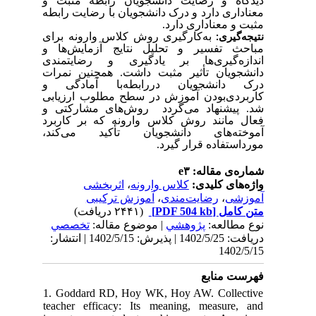
دیدگاه و رضایت دانشجویان رابطه مثبت و
معناداری دارد و درک دانشجویان با رضایت رابطه
مثبت و معناداری دارد.
به‌کارگیری روش کلاس وارونه برای
نتیجه‌گیری:
مباحث تفسیر و تحلیل نتایج آزمایش‌ها و
اندازه‌گیری‌ها بر یادگیری و رضایتمندی
دانشجویان تأثیر مثبت داشت. همچنین نمرات
درک دانشجویان دررابطه‌با آمادگی و
کاربردی‌بودن آموزش در سطح مطلوب ارزیابی
شد. پیشنهاد می‌گردد روش‌های مشارکتی و
فعال مانند روش کلاس وارونه که بر کاربرد
آموخته‌های دانشجویان تأکید می‌کند،
مورداستفاده قرار گیرد.
شماره‌ی مقاله: e۳
اثربخشی
،
کلاس وارونه
واژه‌های کلیدی:
آموزش ترکیبی
،
رضایت‌مندی
،
آموزشی
(۲۴۴۱ دریافت)
[PDF 504 kb]
متن کامل
نوع مطالعه:
پژوهشي
| موضوع مقاله:
تخصصي
دریافت: 1402/5/25 | پذیرش: 1402/5/15 | انتشار:
1402/5/15
فهرست منابع
1. Goddard RD, Hoy WK, Hoy AW. Collective
teacher efficacy: Its meaning, measure, and