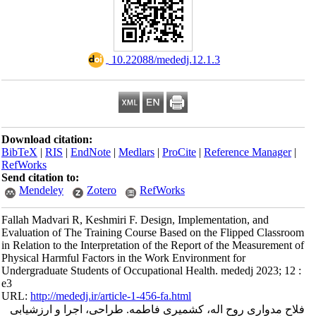
‎ 10.22088/mededj.12.1.3
Download citation:
BibTeX
|
RIS
|
EndNote
|
Medlars
|
ProCite
|
Reference Manager
|
RefWorks
Send citation to:
Mendeley
Zotero
RefWorks
Fallah Madvari R, Keshmiri F. Design, Implementation, and
Evaluation of The Training Course Based on the Flipped Classroom
in Relation to the Interpretation of the Report of the Measurement of
Physical Harmful Factors in the Work Environment for
Undergraduate Students of Occupational Health. mededj 2023; 12 :
e3
URL:
http://mededj.ir/article-1-456-fa.html
فلاح مدواری روح اله، کشمیری فاطمه. طراحی، اجرا و ارزشیابی