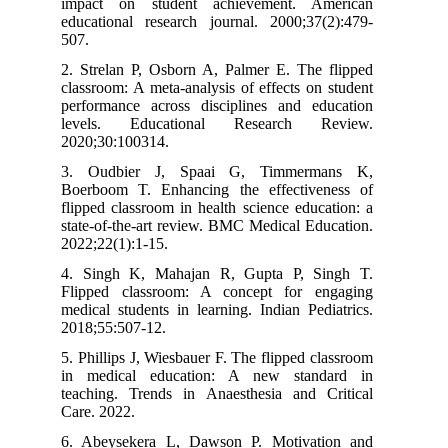
impact on student achievement. American
educational research journal. 2000;37(2):479-
507.
2. Strelan P, Osborn A, Palmer E. The flipped
classroom: A meta-analysis of effects on student
performance across disciplines and education
levels. Educational Research Review.
2020;30:100314.
3. Oudbier J, Spaai G, Timmermans K,
Boerboom T. Enhancing the effectiveness of
flipped classroom in health science education: a
state-of-the-art review. BMC Medical Education.
2022;22(1):1-15.
4. Singh K, Mahajan R, Gupta P, Singh T.
Flipped classroom: A concept for engaging
medical students in learning. Indian Pediatrics.
2018;55:507-12.
5. Phillips J, Wiesbauer F. The flipped classroom
in medical education: A new standard in
teaching. Trends in Anaesthesia and Critical
Care. 2022.
6. Abeysekera L, Dawson P. Motivation and