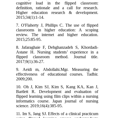
cognitive load in the flipped classroom:
definition, rationale and a call for research.
Higher education research & development.
2015;34(1):1-14.
7. O'Flaherty J, Phillips C. The use of flipped
classrooms in higher education: A scoping
review. The internet and higher education.
2015;25:85-95.
8. Jafaraghaie F, Dehghanzadeh S, Khordadi-
Astane H. Nursing students’ experience in a
flipped classroom method. Journal title.
2017;9(1):36-27.
9. Aeidi m, Abdollahi.Mgr. Measuring the
effectiveness of educational courses. Tadbir.
2009;200.
10. Oh J, Kim SJ, Kim S, Kang KA, Kan J,
Bartlett R. Development and evaluation of
flipped learning using film clips within a nursing
informatics course. Japan journal of nursing
science. 2019;16(4):385-95.
11. Im S, Jang SJ. Effects of a clinical practicum