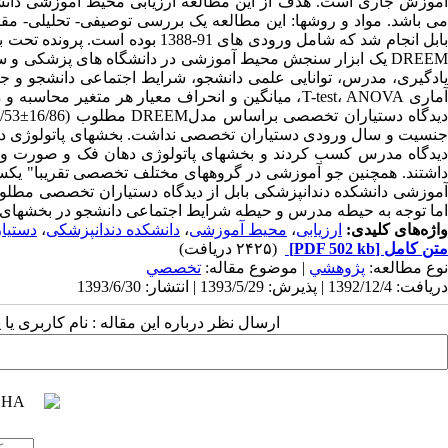
آماری T-test، ANOVA، میانگین و انحراف معیار هر مت
جنسیت و سال ورودی دستیاران تخصصی نداشت. بخشهای پاتولوژی دهان 
دیدگاه مدرس کسب کردند و بخشهای پاتولوژی دهان فک و صورت و ارتو
داشتند. همچنین جو آموزشی در گروههای مختلف تخصصی تقریبا" یکسا
آموزشی دانشکده دندانپزشکی بابل از دیدگاه دستیاران تخصصی مطل
اما توجه به حیطه مدرس و حیطه شرایط اجتماعی دانشجو در بخشها
واژه‌های کلیدی:
ارزیابی
،
محیط آموزشی
،
دانشکده دندانپزشکی
،
دستیا
متن کامل
[PDF 502 kb]
(۲۴۲۵ دریافت)
نوع مطالعه:
پژوهشي
| موضوع مقاله:
تخصصي
دریافت: 1392/12/4 | پذیرش: 1393/5/29 | انتشار: 1393/6/30
ارسال نظر درباره این مقاله : نام کاربری ی