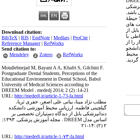
 مطالعه ارزیابی محیط آموزشی دانشکده دندانپزشکی بابل از دیدگاه دستیاران تخصصی بر اساس مدل DREEM
ه ی دندانپزشکی
1 بوده است. پرونده تحت بررسی شامل 2 بخش اطلاعات کلی و همچنین پرسشنامۀ DREEM می باشد.
DREEM یک ابزار سنجش محیط آموزشی در دانشگاه های پزشکی و سایر مکان های سلامت در سراسر دنیا می باشد و شامل 50 سؤال در 5 حیطۀ
رم افزار SPSS18 با استفاده از تست های
بابل از
Download citation:
1±114/53) می باشد که بطور کلی و بر اساس زیر گروههای DREEM، ارتباطی با
BibTeX
|
RIS
|
EndNote
|
Medlars
|
ProCite
|
 را از
Reference Manager
|
RefWorks
انشجو
Send citation to:
 محیط
Mendeley
Zotero
RefWorks
ردید.
Motallebnejad M, Bayani A A, Khafri S, Gilchini F.
Postgraduate Dental Students, Perceptions of the
Educational Environment in Dental School, Babol
University of Medical Sciences according to
DREEM Model . mededj 2014; 2 (2) :14-21
URL:
http://mededj.ir/article-1-73-fa.html
مطلب نژاد مینا، بیانی علی اصغر، خفری ثریا،
گیلچینی فاطمه. ارزیابی محیط آموزشی دانشکده
دندانپزشکی بابل از دیدگاه دستیاران تخصصی بر
اساس مدل DREEM . مجله آموزش پزشکی. ۱۳۹۳;
۲ (۲) :۱۴-۲۱
URL:
http://mededj.ir/article-۱-۷۳-fa.html