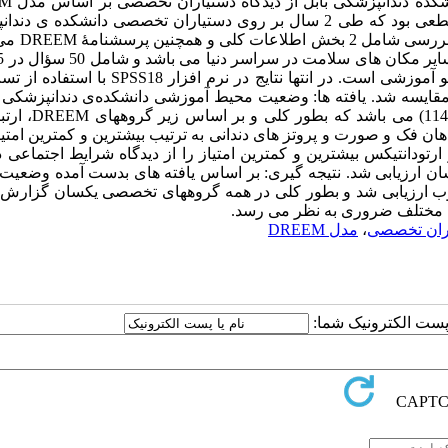
آموزش جاری است. هدف از این
می باشد. مواد و روشها: این مطالعه یک بررسی توصیفی- تحلیلی- مقطعی بود که طی 2 سال بر روی دستیاران تخصصی دانشکد
بابل انجام شد که شامل ورودی های 91-388
یادگیری، مدرس، توانایی علمی دانشجو، شرایط اجتماعی دانشجو و جو آموزشی است. در انتها نتایج در ن
غیر محاسبه و مقایسه شد. یافته ها: وضعیت محیط آموزشی دانشکده‌ی دندانپزشکی 
دیدگاه دستیاران تخصصی بر‌اساس مدلDREEM مطلوب (6/86
فک و صورت و پروتز های دندانی به ترتیب بیشترین و کمترین امتیاز
دانتیکس بیشترین و کمترین امتیاز را از دیدگاه شرایط اجتماعی د
ن ارزیابی شد. نتیجه گیری: بر اساس یافته های بدست آمده وضعیت
وب ارزیابی شد و بطور کلی در همه گروههای تخصصی یکسان گزارش گ
ی مختلف ضروری به نظر می رسد.
ران تخصصی
،
مدل DREEM
ا پست الکترونیک شما: