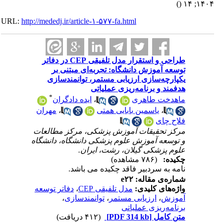
()
۱۴۰۴; ۱۴
URL:
http://mededj.ir/article-۱-۵۷۷-fa.html
طراحی و استقرار مدل تلفیقی CEP در دفاتر
توسعه آموزش دانشگاه: تجربه‌ای مبتنی بر
یکپارچه‌سازی ارزیابی مستمر، توانمندسازی
هدفمند و برنامه‌ریزی عملیاتی
*
ماهدخت طاهری
،
ایده دادگران
،
یاسمین بابایی همتی
،
مهران
فلاح چای
مرکز تحقیقات آموزش پزشکی، مرکز مطالعات
و توسعه آموزش علوم پزشکی دانشگاه، دانشگاه
علوم پزشکی گیلان، رشت، ایران.
چکیده:
(۷۸۶ مشاهده)
نامه به سردبیر فاقد چکیده می باشد.
شماره‌ی مقاله: e۲۲
واژه‌های کلیدی:
مدل تلفیقی CEP
،
دفاتر توسعه
آموزش
،
ارزیابی مستمر
،
توانمندسازی
،
برنامه‌ریزی عملیاتی
متن کامل
[PDF 314 kb]
(۴۱۲ دریافت)