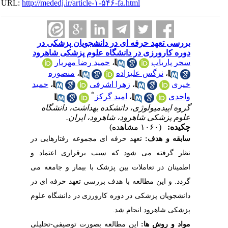
URL:
http://mededj.ir/article-۱-۵۴۶-fa.html
بررسی تعهد حرفه ای در دانشجویان پزشکی در
دوره کارورزی در دانشگاه علوم پزشکی شاهرود
سحر پاریاب
،
حمید رضا مهریار
،
نرگس علیزاده
،
منصوره
خیری
،
زهرا اشرفی
،
حمید
*
واحدی
،
امید گرکز
گروه اپیدمیولوژی، دانشکده بهداشت، دانشگاه
علوم پزشکی شاهرود، شاهرود، ایران.
چکیده:
(۱۰۶۰ مشاهده)
سابقه و هدف:
تعهد حرفه ای مجموعه رفتارهایی در
نظر گرفته می شود که سبب برقراری اعتماد و
اطمینان در تعاملات بین پزشک با بیمار و جامعه می
گردد.
و این مطالعه با هدف بررسی تعهد حرفه ای در
دانشجویان پزشکی در دوره کارورزی در دانشگاه علوم
پزشکی شاهرود انجام شد.
مواد و روش ها:
این مطالعه بصورت توصیفی-تحلیلی