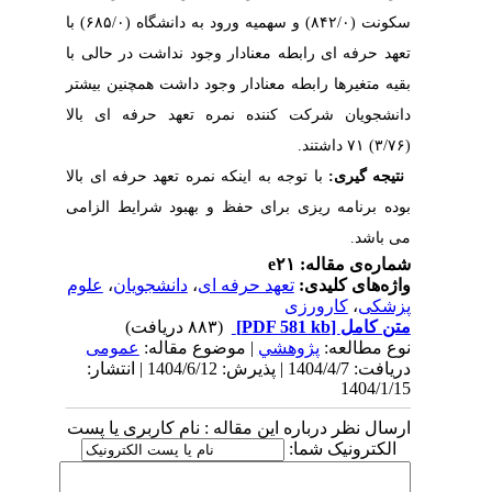
سکونت (۸۴۲/۰) و سهمیه ورود به دانشگاه (۶۸۵/۰) با
تعهد حرفه ای رابطه معنادار وجود نداشت در حالی با
بقیه متغیرها رابطه معنادار وجود داشت همچنین بیشتر
دانشجویان شرکت کننده نمره تعهد حرفه ای بالا
(۳/۷۶)
۷۱ داشتند.
نتیجه گیری:
با توجه به اینکه نمره تعهد حرفه ای بالا
بوده برنامه ریزی برای حفظ و بهبود شرایط الزامی
می باشد.
شماره‌ی مقاله: e۲۱
واژه‌های کلیدی:
تعهد حرفه ای
،
دانشجویان
،
علوم
پزشکی
،
کارورزی
متن کامل
[PDF 581 kb]
(۸۸۳ دریافت)
نوع مطالعه:
پژوهشي
| موضوع مقاله:
عمومى
دریافت: 1404/4/7 | پذیرش: 1404/6/12 | انتشار:
1404/1/15
ارسال نظر درباره این مقاله : نام کاربری یا پست
الکترونیک شما: