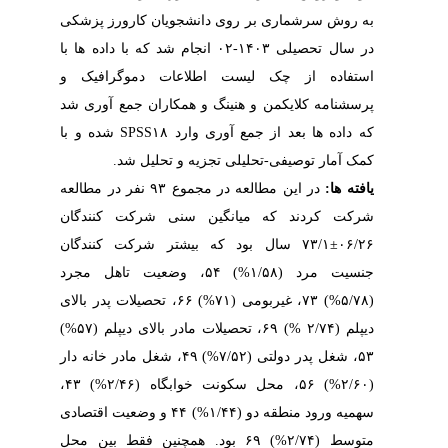
به روش سرشماری بر روی دانشجویان کارورز پزشکی
در سال تحصیلی ۱۴۰۳-۰۲ انجام شد که با داده ها با
استفاده از چک لیست اطلاعات دموگرافیک و
پرسشنامه کلایکمن و هنینگ و همکاران جمع آوری شد
که داده ها بعد از جمع آوری وارد
SPSS۱۸
شده و با
کمک آمار توصیفی-تحلیلی تجزیه و تحلیل شد.
یافته ها:
در این مطالعه در مجموع ۹۳ نفر در مطالعه
شرکت کردند که میانگین سنی شرکت کنندگان
۰۶/۲۶
±
۷۳/۱ سال بود که بیشتر شرکت کنندگان
جنسیت مرد (۱/۵۸%)
۵۴، وضعیت تاهل مجرد
(۵/۷۸%)
۷۳، غیربومی (۷۱%)
۶۶، تحصیلات پدر بالای
دیپلم (۲/۷۴ %)
۶۹، تحصیلات مادر بالای دیپلم (۵۷%)
۵۳، شغل پدر دولتی (۷/۵۲%)
۴۹، شغل مادر خانه دار
(۲/۶۰%)
۵۶، محل سکونت خوابگاه (۲/۴۶%)
۴۳،
سهمیه ورود منطقه دو (۱/۴۴%)
۴۴ و وضعیت اقتصادی
متوسط (۲/۷۴%)
۶۹ بود. همچنین فقط بین محل