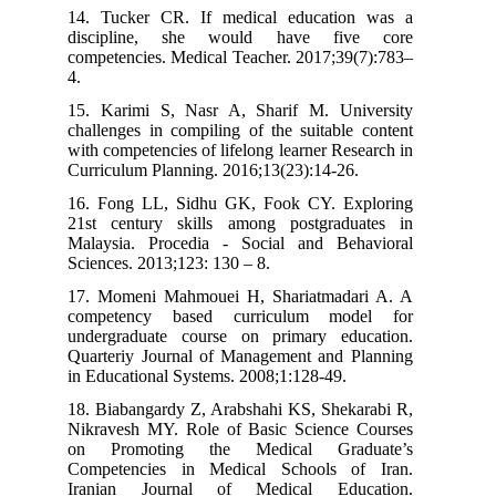
14. Tucker CR. If medical education was a
discipline, she would have five core
competencies. Medical Teacher. 2017;39(7):783–
4.
15. Karimi S, Nasr A, Sharif M. University
challenges in compiling of the suitable content
with competencies of lifelong learner Research in
Curriculum Planning. 2016;13(23):14-26.
16. Fong LL, Sidhu GK, Fook CY. Exploring
21st century skills among postgraduates in
Malaysia. Procedia - Social and Behavioral
Sciences. 2013;123: 130 – 8.
17. Momeni Mahmouei H, Shariatmadari A. A
competency based curriculum model for
undergraduate course on primary education.
Quarteriy Journal of Management and Planning
in Educational Systems. 2008;1:128-49.
18. Biabangardy Z, Arabshahi KS, Shekarabi R,
Nikravesh MY. Role of Basic Science Courses
on Promoting the Medical Graduate’s
Competencies in Medical Schools of Iran.
Iranian Journal of Medical Education.