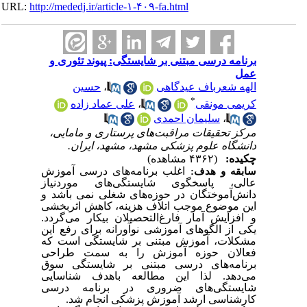
URL:
http://mededj.ir/article-۱-۴۰۹-fa.html
برنامه درسی مبتنی بر شایستگی: پیوند تئوری و
عمل
حسین
،
الهه شعرباف عیدگاهی
*
علی عماد زاده
،
کریمی مونقی
سلیمان احمدی
،
مرکز تحقیقات مراقبت‌های پرستاری و مامایی،
دانشگاه علوم پزشکی مشهد، مشهد، ایران.
چکیده:
(۴۳۶۲ مشاهده)
اغلب برنامه‌های درسی آموزش
سابقه
و هدف:
عالی، پاسخگوی شایستگی‌های موردنیاز
دانش‌آموختگان در حوزه‌های شغلی نمی باشد و
این موضوع موجب اتلاف هزینه، کاهش اثربخشی
و افزایش آمار فارغ‌التحصیلان بیکار می‌گردد.
یکی از الگوهای آموزشی نوآورانه برای رفع این
مشکلات، آموزش مبتنی بر شایستگی است که
فعالان حوزه آموزش را به سمت طراحی
برنامه‌های درسی مبتنی بر شایستگی سوق
می‌دهد. لذا این مطالعه باهدف شناسایی
شایستگی‌های ضروری در برنامه درسی
کارشناسی ارشد آموزش پزشکی انجام شد.