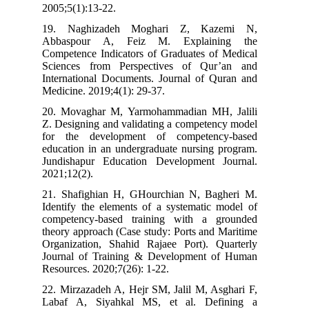
2005;5(1):13-22.
19. Naghizadeh Moghari Z, Kazemi N,
Abbaspour A, Feiz M. Explaining the
Competence Indicators of Graduates of Medical
Sciences from Perspectives of Qur’an and
International Documents. Journal of Quran and
Medicine. 2019;4(1): 29-37.
20. Movaghar M, Yarmohammadian MH, Jalili
Z. Designing and validating a competency model
for the development of competency-based
education in an undergraduate nursing program.
Jundishapur Education Development Journal.
2021;12(2).
21. Shafighian H, GHourchian N, Bagheri M.
Identify the elements of a systematic model of
competency-based training with a grounded
theory approach (Case study: Ports and Maritime
Organization, Shahid Rajaee Port). Quarterly
Journal of Training & Development of Human
Resources. 2020;7(26): 1-22.
22. Mirzazadeh A, Hejr SM, Jalil M, Asghari F,
Labaf A, Siyahkal MS, et al. Defining a