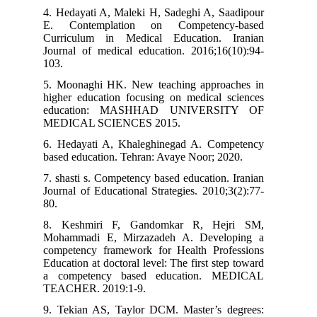
4. Hedayati A, Maleki H, Sadeghi A, Saadipour
E. Contemplation on Competency-based
Curriculum in Medical Education. Iranian
Journal of medical education. 2016;16(10):94-
103.
5. Moonaghi HK. New teaching approaches in
higher education focusing on medical sciences
education: MASHHAD UNIVERSITY OF
MEDICAL SCIENCES 2015.
6. Hedayati A, Khaleghinegad A. Competency
based education. Tehran: Avaye Noor; 2020.
7. shasti s. Competency based education. Iranian
Journal of Educational Strategies. 2010;3(2):77-
80.
8. Keshmiri F, Gandomkar R, Hejri SM,
Mohammadi E, Mirzazadeh A. Developing a
competency framework for Health Professions
Education at doctoral level: The first step toward
a competency based education. MEDICAL
TEACHER. 2019:1-9.
9. Tekian AS, Taylor DCM. Master’s degrees: