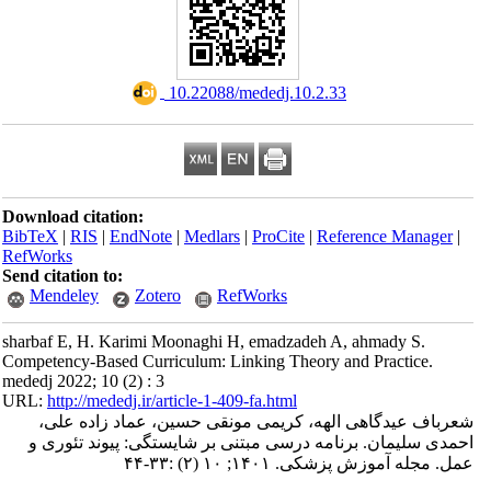
‎ 10.22088/mededj.10.2.33
Download citation:
BibTeX
|
RIS
|
EndNote
|
Medlars
|
ProCite
|
Reference Manager
|
RefWorks
Send citation to:
Mendeley
Zotero
RefWorks
sharbaf E, H. Karimi Moonaghi H, emadzadeh A, ahmady S.
Competency-Based Curriculum: Linking Theory and Practice.
mededj 2022; 10 (2) : 3
URL:
http://mededj.ir/article-1-409-fa.html
شعرباف عیدگاهی الهه، کریمی مونقی حسین، عماد زاده علی،
احمدی سلیمان. برنامه درسی مبتنی بر شایستگی: پیوند تئوری و
عمل. مجله آموزش پزشکی. ۱۴۰۱; ۱۰ (۲) :۳۳-۴۴