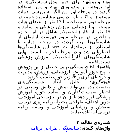
برای تعیین مدل شایستگی‌ها در
مواد و روش­ها:
این پژوهش از متدولوژی بیهام و مایر استفاده
گردید. در مرحله اول این الگو به بررسی ادبیات
موضوع و 37 برنامه درسی مشابه پرداختیم، در
مرحله دوم به مصاحبه با 17 نفر از اعضای هیات
ممتحنه و ارزشیابی آموزش پزشکی و اساتید و
15 نفر از فارغ‌التحصیلان شاغل در این حوزه
پرداختیم. در مرحله سوم فهرست اولیه‌ای از
شایستگی‌ها تهیه گردید، در مرحله چهارم با
استفاده از نرم‌افزار
این شایستگی‌ها
SPPS 25
اعتباریابی شد و در مرحله آخر به لیست نهایی
شایستگی‌های فارغ‌التحصیلان آموزش پزشکی
دست‌یافتیم.
61 شایستگی نهایی حاصل از این پژوهش
یافته‌ها:
به پنج حوزه آموزش، ارزشیابی، پژوهش، مدیریت
و حرفه‌ای گری و 26 زیر حوزه تقسیم گردید.
تحلیل ابعاد شایستگی‌های
نتیجه‌گیری:
به‌دست‌آمده می‌تواند بینش و دانش وسیعی در
اختیار سیاست‌گذاران و اساتید حوزه آموزش
پزشکی قرار دهد تا از آن در نیازسنجی آموزشی،
تدوین اهداف، طراحی محتوا، برنامه‌ریزی درسی،
سنجش و ارزشیابی آموزشی و توسعه برنامه
درسی استفاده نمایند.
شماره‌ی مقاله: ۳
طراحی برنامه
،
شایستگی
واژه‌های کلیدی: