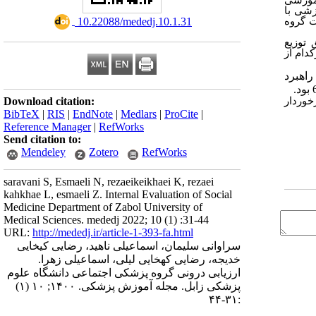
زشی با
ت گروه
‎ 10.22088/mededj.10.1.31
 توزیع
د و هرکدام از
اهبرد
خوردار
Download citation:
BibTeX
|
RIS
|
EndNote
|
Medlars
|
ProCite
|
Reference Manager
|
RefWorks
Send citation to:
Mendeley
Zotero
RefWorks
saravani S, Esmaeli N, rezaeikeikhaei K, rezaei
kahkhae L, esmaeli Z. Internal Evaluation of Social
Medicine Department of Zabol University of
Medical Sciences. mededj 2022; 10 (1) :31-44
URL:
http://mededj.ir/article-1-393-fa.html
سراوانی سلیمان، اسماعیلی ناهید، رضایی کیخایی
خدیجه، رضایی کهخایی لیلی، اسماعیلی زهرا.
ارزیابی درونی گروه پزشکی اجتماعی دانشگاه علوم
پزشکی زابل. مجله آموزش پزشکی. ۱۴۰۰; ۱۰ (۱)
:۳۱-۴۴