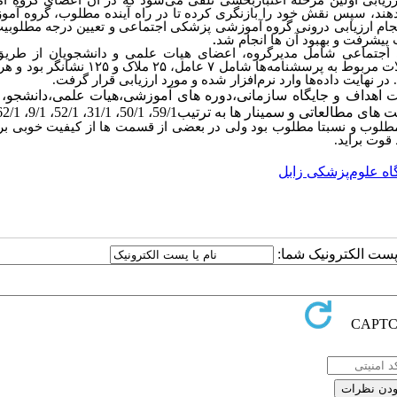
هند، سپس نقش خود را بازنگری کرده تا در راه آینده مطلوب، گروه آمو
ام ارزیابی درونی گروه آموزشی پزشکی اجتماعی و تعیین درجه مطلوبی
پیشرفت و بهبود آن ها انجام شد
.
موزشی پزشکی اجتماعی شامل مدیرگروه، اعضای هیات علمی و دانشجویان از طریق
ت مربوط به پرسشنامه‌ها شامل
۷ عامل، ۲۵ ملاک و ۱۲۵ نشانگر بو
 نهایت داده‌ها وارد نرم‌افزار شده و مورد ارزیابی قرار گرفت.
ت اهداف و جایگاه سازمانی،دوره های آموزشی،هیات علمی،دانشجو، ر
ا به ترتیب59/1، 50/1، 31/1، 52/1، 9/1، 62/1 بود.
مطلوب و نسبتا مطلوب بود ولی در بعضی از قسمت ها از کیفیت خوبی بر
قوت براید.
اه علوم‌پزشکی زابل
ا پست الکترونیک شما: