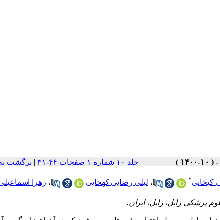
جلد ۱۰ شماره ۱ صفحات ۴۴-۳۱
|
برگشت به
*
 کیخایی
،
لیلی رضایی کهخایی
،
زهرا اسماعیلی
م پزشکی زابل، زابل، ایران.
ارزیابی اولین مرحله اعتباربخشی تلقی می‌شود که در آن اعضای گروه 