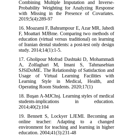
Combining Multiple Imputation and Inverse-
Probability Weighting for Analyzing Response
with Missing in the Presence of Covariates.
2019;5(4):289-97
16. Moazami F, Bahrampour E, Azar MR, Jahedi
F, Moattari MJBme. Comparing two methods of
education (virtual versus traditional) on learning
of Iranian dental students: a post-test only design
study. 2014;14(1):1-5.
17. Gholipour Mofrad Dashtaki D, Mohammadi
A, Zolfaghari M, Imani S, Tahmasebian
SJSiDoME. The Relationship of Satisfaction and
Usage of Virtual Learning Facilities with
Learning Style in Medical, Health, and
Operating Room Students. 2020;17(1)
18. Buşan A-MJChsj. Learning styles of medical
students-implications in education.
2014;40(2):104
19. Bennett S, Lockyer LJEMI. Becoming an
online teacher: Adapting to a changed
environment for teaching and learning in higher
education. 2004;41(3):231-48