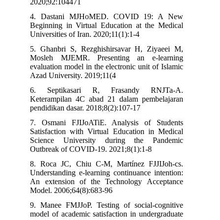
2020;92:104471
4. Dastani MJHoMED. COVID 19: A New
Beginning in Virtual Education at the Medical
Universities of Iran. 2020;11(1):1-4
5. Ghanbri S, Rezghishirsavar H, Ziyaeei M,
Mosleh MJEMR. Presenting an e-learning
evaluation model in the electronic unit of Islamic
Azad University. 2019;11(4
6. Septikasari R, Frasandy RNJTa-A.
Keterampilan 4C abad 21 dalam pembelajaran
pendidikan dasar. 2018;8(2):107-17
7. Osmani FJIJoATiE. Analysis of Students
Satisfaction with Virtual Education in Medical
Science University during the Pandemic
Outbreak of COVID-19. 2021;8(1):1-8
8. Roca JC, Chiu C-M, Martínez FJJIJoh-cs.
Understanding e-learning continuance intention:
An extension of the Technology Acceptance
Model. 2006;64(8):683-96
9. Manee FMJJoP. Testing of social-cognitive
model of academic satisfaction in undergraduate