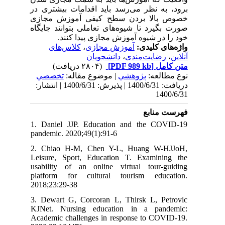
برود، به نظر می‌رسد باید اقدامات بیشتری در
خصوص بالا بردن سطح کیفی آموزش مجازی
صورت بگیرد تا شیوه‌های تعاملی بتوانند جایگاه
خود را در شیوه آموزش مجازی پیدا کنند.
کلاس‌های
،
آموزش مجازی
واژه‌های کلیدی:
دانشجویان
،
رضایت‌مندی
،
آنلاین
(۲۸۰۴ دریافت)
[PDF 989 kb]
متن کامل
نوع مطالعه:
پژوهشي
| موضوع مقاله:
تخصصي
دریافت: 1400/6/31 | پذیرش: 1400/6/31 | انتشار:
1400/6/31
فهرست منابع
1. Daniel JJP. Education and the COVID-19
pandemic. 2020;49(1):91-6
2. Chiao H-M, Chen Y-L, Huang W-HJJoH,
Leisure, Sport, Education T. Examining the
usability of an online virtual tour-guiding
platform for cultural tourism education.
2018;23:29-38
3. Dewart G, Corcoran L, Thirsk L, Petrovic
KJNet. Nursing education in a pandemic:
Academic challenges in response to COVID-19.