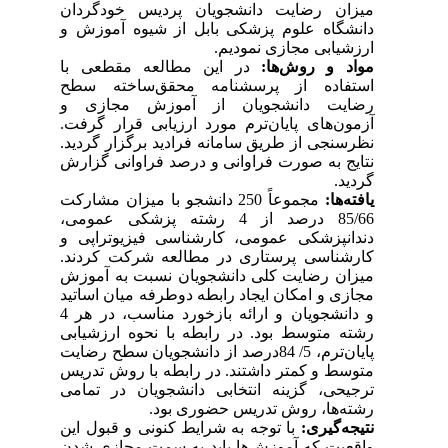
میزان رضایت دانشجویان پردیس خودگردان
دانشگاه علوم پزشکی بابل از شیوه آموزش و
ارزشیابی مجازی نمودیم.
مواد و روش‌ها:
در این مطالعه مقطعی با
استفاده از پرسشنامه محقق
ساخته سطح
رضایت دانشجویان از آموزش مجازی و
آزمون‌های پایان‌ترم مورد ارزیابی قرار گرفت.
نظرسنجی از طریق سامانه فرادید برگزار گردید.
نتایج به صورت فراوانی و درصد فراوانی گزارش
گردید.
یافته‌ها:
مجموعاً 250 دانشجو با میزان مشارکت
85/66 درصد از 4 رشته پزشکی عمومی،
دندانپزشکی عمومی، کارشناسی فیزیوتراپی و
کارشناسی پرستاری در مطالعه شرکت کردند.
میزان رضایت کلی دانشجویان نسبت به آموزش
مجازی و امکان ایجاد رابطه دوطرفه میان اساتید
و دانشجویان و ارائه بازخورد مناسب، در هر 4
رشته متوسط بود. در رابطه با نحوه ارزشیابی
پایان‌ترم، 5/ 84درصد از دانشجویان سطح رضایت
متوسط و کمتر داشتند. در رابطه با روش تدریس
ترجیحی، گزینه انتخابی دانشجویان در تمامی
.
رشته‌ها، روش تدریس حضوری بود
نتیجه‌گیری:
با توجه به شرایط کنونی و قبول این
واقعیت که آموزش‌ها باید به سمت مجازی شدن