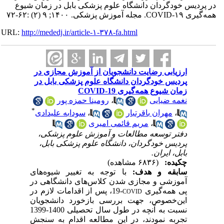
در پردیس خودگردان دانشگاه علوم پزشکی بابل در زمان شیوع
همه‌گیری COVID-۱۹. مجله آموزش پزشکی. ۱۴۰۰; ۹ (۲) :۶۲-۷۲
URL:
http://mededj.ir/article-۱-۳۷۸-fa.html
ارزیابی رضایت دانشجویان از آموزش مجازی در
پردیس خودگردان دانشگاه علوم پزشکی بابل در
زمان شیوع همه‌گیری COVID-19
رومینا حمزه پور
،
نغمه ضیایی
*
سودابه علیدادی
،
مهران باقرتبار
،
مریم قائمی امیری
،
دفتر توسعه مطالعات و آموزش علوم پزشکی،
پردیس خودگردان، دانشگاه علوم پزشکی بابل،
بابل، ایران.
چکیده:
(۶۸۳۶ مشاهده)
سابقه
و هدف:
با توجه به تغییر شیوه‌های
آموزشی و مجازی شدن کلاس‌های دانشگاهی در
پی همه‌گیری
-19، پس از اقدامات لازم در
COVID
این
خصوص، جهت بررسی بازخورد دانشجویان
نسبت به آنچه در طول سال تحصیلی 1400-1399
تجربه نمودند، در این مطالعه اقدام به سنجش