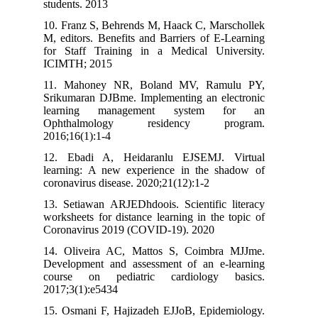
students. 2013
10. Franz S, Behrends M, Haack C, Marschollek
M, editors. Benefits and Barriers of E-Learning
for Staff Training in a Medical University.
ICIMTH; 2015
11. Mahoney NR, Boland MV, Ramulu PY,
Srikumaran DJBme. Implementing an electronic
learning management system for an
Ophthalmology residency program.
2016;16(1):1-4
12. Ebadi A, Heidaranlu EJSEMJ. Virtual
learning: A new experience in the shadow of
coronavirus disease. 2020;21(12):1-2
13. Setiawan ARJEDhdoois. Scientific literacy
worksheets for distance learning in the topic of
Coronavirus 2019 (COVID-19). 2020
14. Oliveira AC, Mattos S, Coimbra MJJme.
Development and assessment of an e-learning
course on pediatric cardiology basics.
2017;3(1):e5434
15. Osmani F, Hajizadeh EJJoB, Epidemiology.