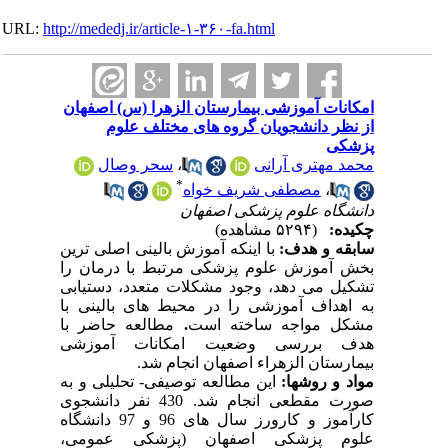
URL:
http://mededj.ir/article-۱-۳۶۰-fa.html
امکانات آموزشی بیمارستان الزهرا (س) اصفهان
از نظر دانشجویان گروه های مختلف علوم
پزشکی
سحر وصال
،
محمد مهتری آرانی
*
مصطفی شریف خواه
،
دانشگاه علوم پزشکی اصفهان
چکیده:
(۵۲۹۴ مشاهده)
سابقه
و هدف:
با اینکه آموزش بالینی اصلی ترین
بخش آموزش علوم پزشکی مرتبط با درمان را
تشکیل می
دهد، وجود مشکلات متعدد، دستیابی
به اهداف آموزشی را در محیط های بالینی با
مطالعه حاضر با
.
مشکل مواجه ساخته است
هدف بررسی وضعیت امکانات آموزشی
بیمارستان الزهراء اصفهان انجام شد.
مواد و روش­ها:
این مطالعه توصیفی-
تحلیلی و به
صورت مقطعی انجام شد. 430 نفر دانشجوی
کارآموز و کارورز سال
های 96 و 97 دانشگاه
علوم پزشکی اصفهان (پزشکی عمومی،