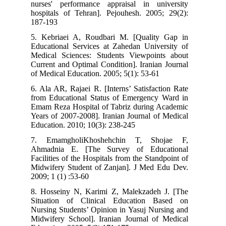
nurses' performance appraisal in university
hospitals of Tehran]. Pejouhesh. 2005; 29(2):
187-193
5. Kebriaei A, Roudbari M. [Quality Gap in
Educational Services at Zahedan University of
Medical Sciences: Students Viewpoints about
Current and Optimal Condition]. Iranian Journal
of Medical Education. 2005; 5(1): 53-61
6. Ala AR, Rajaei R. [Interns’ Satisfaction Rate
from Educational Status of Emergency Ward in
Emam Reza Hospital of Tabriz during Academic
Years of 2007-2008]. Iranian Journal of Medical
Education. 2010; 10(3): 238-245
7. EmamgholiKhoshehchin T, Shojae F,
Ahmadnia E. [The Survey of Educational
Facilities of the Hospitals from the Standpoint of
Midwifery Student of Zanjan]. J Med Edu Dev.
2009; 1 (1) :53-60
8. Hosseiny N, Karimi Z, Malekzadeh J. [The
Situation of Clinical Education Based on
Nursing Students’ Opinion in Yasuj Nursing and
Midwifery School]. Iranian Journal of Medical