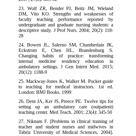
23. Wolf ZR, Bender PJ, Beitz JM, Wieland
DM, Vito KO. Strengths and weaknesses of
faculty teaching performance reported by
undergraduate and graduate nursing students: a
descriptive study. J Prof Nurs. 2004; 20(2): 118-
28
24. Bowen JL, Salerno SM, Chamberlain JK,
Eckstrom E, Chen HL, Brandenburg S.
Changing habits of practice: transforming
internal medicine residency education in
ambulatory settings. J Gen Intern Med. 2015;
20(12): 1188-9
25. Mackway-Jones K, Walker M. Pocket guide
to teaching for medical instructors. 1st ed.
London: BMJ Books. 1999
26. Dent JA, Ker JS, Preece PE. Twelve tips for
setting up an ambulatory care (outpatient)
teaching center. Med Teach. 2001; 23(4): 345-50
27. Niknam F. [Problems in clinical training of
teacher and student nurses and midwives in
Tabriz University of Medical Sciences, 2004].