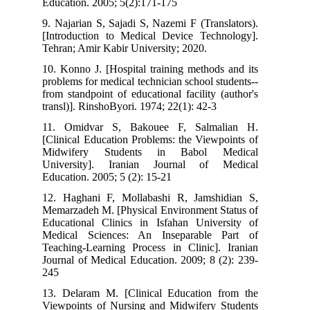
Education. 2005; 5(2):171-175
9. Najarian S, Sajadi S, Nazemi F (Translators).
[Introduction to Medical Device Technology].
Tehran; Amir Kabir University; 2020.
10. Konno J. [Hospital training methods and its
problems for medical technician school students--
from standpoint of educational facility (author's
transl)]. RinshoByori. 1974; 22(1): 42-3
11. Omidvar S, Bakouee F, Salmalian H.
[Clinical Education Problems: the Viewpoints of
Midwifery Students in Babol Medical
University]. Iranian Journal of Medical
Education. 2005; 5 (2): 15-21
12. Haghani F, Mollabashi R, Jamshidian S,
Memarzadeh M. [Physical Environment Status of
Educational Clinics in Isfahan University of
Medical Sciences: An Inseparable Part of
Teaching-Learning Process in Clinic]. Iranian
Journal of Medical Education. 2009; 8 (2): 239-
245
13. Delaram M. [Clinical Education from the
Viewpoints of Nursing and Midwifery Students