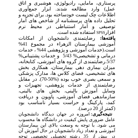
پرستاری، مامایی، رادیولوژی، هوشبری و اتاق
عمل)
وارد مطالعه شدند. ابزار جمع‌آوری
اطلاعات چک لیست خودساخته بود. برای تجزیه و
تحلیل داده های پرسشنامه از شاخص های آمار
توصیفی و آمار استنباطی در محیط نرم
افزار
استفاده شده است.
SPSS
یافته‌ها:
رضایتمندی دانشجویان از امکانات
آموزشی بیمارستان الزهراء در مجموع 41%
(خدمات آموزشی و پژوهشی 44% ، خدمات
.
است
درمانی و تشخیصی% 5/43 و خدمات پشتیبانی%
5/37.رضایتمندی از گروه
های آموزشی، کتابخانه،
میزان بیماری دهی بیمارستان، همکاری بخش
های
تشخیصی، فضای کلاس
ها، مدارک پزشکی
و سمعی بصری خوب بوده (%50-70). در مقابل
رضایتمندی از خدمات پژوهشی، تجهیزات و
وسایل آموزش بالینی، بخش های بالینی،
سازماندهی فضای آموزشی، پاویون و دریافت
کمد، پارکینگ و حراست بسیار نامناسب بود
(کمتر از 20 درصد).
نتیجه‌گیری:
امروزه در جهان دیدگاه دانشجویان
عامل ضروری پایش کیفیت در دانشگاه
ها محسوب
می شود.
با
توجه به وسعت بالای این بیمارستان
آموزشی و تعداد زیاد دانشجویان در حال آموزش آن
در بیش از 35 رشته تحصیلی تخصصی توجه