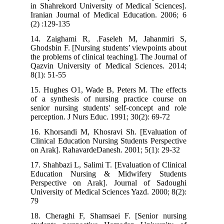
in Shahrekord University of Medical Sciences].
Iranian Journal of Medical Education. 2006; 6
(2) :129-135
14. Zaighami R, .Faseleh M, Jahanmiri S,
Ghodsbin F. [Nursing students’ viewpoints about
the problems of clinical teaching]. The Journal of
Qazvin University of Medical Sciences. 2014;
8(1): 51-55
15. Hughes O1, Wade B, Peters M. The effects
of a synthesis of nursing practice course on
senior nursing students' self-concept and role
perception. J Nurs Educ. 1991; 30(2): 69-72
16. Khorsandi M, Khosravi Sh. [Evaluation of
Clinical Education Nursing Students Perspective
on Arak]. RahavardeDanesh. 2001; 5(1): 29-32
17. Shahbazi L, Salimi T. [Evaluation of Clinical
Education Nursing & Midwifery Students
Perspective on Arak]. Journal of Sadoughi
University of Medical Sciences Yazd. 2000; 8(2):
79
18. Cheraghi F, Shamsaei F. [Senior nursing