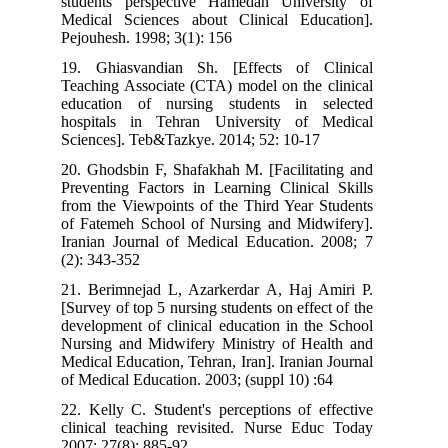
students perspective Hamedan University of
Medical Sciences about Clinical Education].
Pejouhesh. 1998; 3(1): 156
19. Ghiasvandian Sh. [Effects of Clinical
Teaching Associate (CTA) model on the clinical
education of nursing students in selected
hospitals in Tehran University of Medical
Sciences]. Teb&Tazkye. 2014; 52: 10-17
20. Ghodsbin F, Shafakhah M. [Facilitating and
Preventing Factors in Learning Clinical Skills
from the Viewpoints of the Third Year Students
of Fatemeh School of Nursing and Midwifery].
Iranian Journal of Medical Education. 2008; 7
(2): 343-352
21. Berimnejad L, Azarkerdar A, Haj Amiri P.
[Survey of top 5 nursing students on effect of the
development of clinical education in the School
Nursing and Midwifery Ministry of Health and
Medical Education, Tehran, Iran]. Iranian Journal
of Medical Education. 2003; (suppl 10) :64
22. Kelly C. Student's perceptions of effective
clinical teaching revisited. Nurse Educ Today
2007; 27(8): 885-92