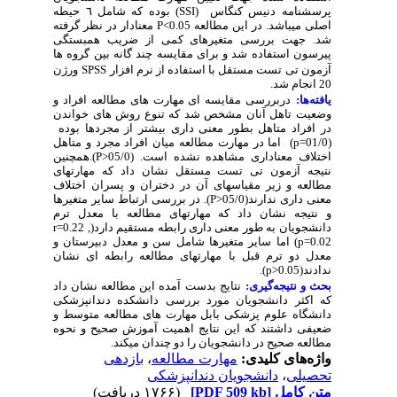
پرسشنامه دنیس کنگاس
(SSI)
بوده که شامل ٦ حیطه
اصلی میباشد. در این مطالعه 0.05>
P
معنادار در نظر گرفته
شد. جهت بررسی متغیرهای کمی از ضریب همبستگی
پیرسون استفاده شد و برای مقایسه چند گانه بین گروه ها
آزمون تی تست مستقل با استفاده از نرم افزار
SPSS
ورژن
20 انجام شد.
یافته‌ها:
دربررسی مقایسه ای مهارت های مطالعه افراد و
وضعیت تاهل آنان مشخص شد که تنوع روش های خواندن
در افراد متاهل بطور معنی داری بیشتر از مجردها بوده
(01/0=
p
)
اما در مهارت مطالعه میان افراد مجرد و متاهل
اختلاف معناداری مشاهده نشده است.
(05/0<
P
)
.همچ
نین
نتیجه آزمون تی تست مستقل نشان داد که مهارتهای
مطالعه و زیر مقیاسهای آن در دختران و پسران اختلاف
معنی داری ندارند(05/0<
P
). در بررسی ارتباط سایر متغیرها
و نتیجه نشان داد که مهارتهای مطالعه با معدل ترم
دانشجویان به طور معنی داری رابطه مستقیم دارد(
r=0.22 ,
p=0.02
) اما سایر متغیرها شامل سن و معدل دبیرستان و
معدل دو ترم قبل با مهارتهای مطالعه رابطه ای نشان
ندادند(
p>0.05
).
بحث و نتیجه‌گیری:
نتایج بدست آمده این مطالعه نشان داد
که اکثر دانشجویان مورد بررسی دانشکده دندانپزشکی
دانشگاه علوم پزشکی بابل مهارت های مطالعه متوسط و
ضعیفی داشتند که این نتایج اهمیت آموزش صحیح و نحوه
مطالعه صحیح در دانشجویان را دو چندان میکند.
واژه‌های کلیدی:
مهارت مطالعه
،
بازدهی
تحصیلی
،
دانشجویان دندانپزشکی
متن کامل
[PDF 509 kb]
(۱۷۶۶ دریافت)