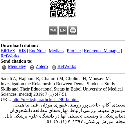
Download citation:
BibTeX
|
RIS
|
EndNote
|
Medlars
|
ProCite
|
Reference Manager
|
RefWorks
Send citation to:
Mendeley
Zotero
RefWorks
Saeidi A, Hajipour R, Ghafouri M, Gholinia H, Mousavi M.
Investigation the Relationship Between Dental Students' Study
Skills and Their Educational Status in Babol University of Medical
Sciences. mededj 2019; 7 (1) :47-51
URL:
http://mededj.ir/article-1-290-fa.html
سعیدی آکام، حاجی پور رومینا، غفوری موژان، قلی نیا همت،
موسوی معینه. ﺑﺮرﺳﯽ ارﺗﺒﺎط ﻣﻬﺎرتﻫﺎی ﻣﻄﺎﻟﻌﻪ داﻧﺸﺠﻮیﺎن
دﻧﺪاﻧﭙﺰﺷﮑﯽ ﺑﺎ وﺿﻌﯿﺖ ﺗﺤﺼﯿﻠﯽ آنها در داﻧﺸﮕﺎه ﻋﻠﻮم ﭘﺰﺷﮑﯽ بابل .
مجله آموزش پزشکی. ۱۳۹۷; ۷ (۱) :۴۷-۵۱