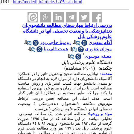
URL:
http://mededj.ir/article-۱-۲۹۰-fa.html
ﺑﺮرﺳﯽ ارﺗﺒﺎط ﻣﻬﺎرتﻫﺎی ﻣﻄﺎﻟﻌﻪ داﻧﺸﺠﻮیﺎن
دﻧﺪاﻧﭙﺰﺷﮑﯽ ﺑﺎ وﺿﻌﯿﺖ ﺗﺤﺼﯿﻠﯽ آنها در داﻧﺸﮕﺎه
ﻋﻠﻮم ﭘﺰﺷﮑﯽ بابل
آکام سعیدی
،
رومینا حاجی پور
،
موژان غفوری
،
همت قلی نیا
،
*
معینه موسوی
دانشگاه علوم پزشکی بابل
چکیده:
(۶۹۰۱ مشاهده)
مقدمه:
توانایی مطالعه صحیح بیشترین تاثیر را در عملکرد
آکادمیک دانشجویان دارد
.
از موارد لازم به انجام در دانشگاه
توانمندی دانشجو جهت کسب استراتژی و روش مناسب
مطالعه است تا بتواند از زمان و منابع خود بهترین استفاده
را بکند چرا که بطور مستقیم بر عملکرد آنان تاثیر گذار
است
.
هدف اصلی این مطالعه
تعیین
بررسی
ارتباط
مهارتهای
مطالعه
دانشجویان
دندانپزشکی با
وضعیت
تحصیلی
آنها در
دانشگاه
علوم
پزشکی بابل است
.
مواد و روشها:
مطالعه انجام شده یک مطالعه توصیفی-
تحلیلی میباشد. در این مطالعه که در سال ١٣٩٥ صورت
گرفت از میان ١٩٣ نفر دانشجوی ورودی ٩١ تا ٩٤ دانشگاه
علوم پزشکی بابل تعداد ١٦٧ نفر وارد مطالعه شدند. فرم
استفاده شده جهت تعیین مهارت مطالعه دانشجویان