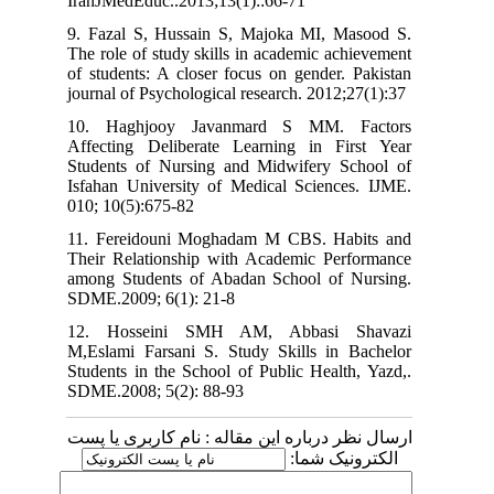
IranJMedEduc..2013;13(1)::66-71
9. Fazal S, Hussain S, Majoka MI, Masood S.
The role of study skills in academic achievement
of students: A closer focus on gender. Pakistan
journal of Psychological research. 2012;27(1):37
10. Haghjooy Javanmard S MM. Factors
Affecting Deliberate Learning in First Year
Students of Nursing and Midwifery School of
Isfahan University of Medical Sciences. IJME.
010; 10(5):675-82
11. Fereidouni Moghadam M CBS. Habits and
Their Relationship with Academic Performance
among Students of Abadan School of Nursing.
SDME.2009; 6(1): 21-8
12. Hosseini SMH AM, Abbasi Shavazi
M,Eslami Farsani S. Study Skills in Bachelor
Students in the School of Public Health, Yazd,.
SDME.2008; 5(2): 88-93
ارسال نظر درباره این مقاله : نام کاربری یا پست
الکترونیک شما: