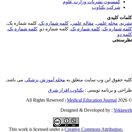
کمسیون نشریات وزارت علوم
شرکت یکتاوب
مات کلیدی
ریه
,
مجله علمی
,
مقاله علمی
,
کلمه شماره یک
, کلمه شماره یک,
مه شماره یک
,
کلمه شماره یک
, کلمه شماره دو,
کلمه شماره یک
,
مه دو
رسنجی
یه حقوق این وب سایت متعلق به
مجله آموزش پزشکی
می باشد.
احی و برنامه نویسی :
یکتاوب افزار شرق
Medical Education Journal
© 2026 
Designed & Developed by :
Yektaw
This work is licensed under a
Creative Commons Attribution-