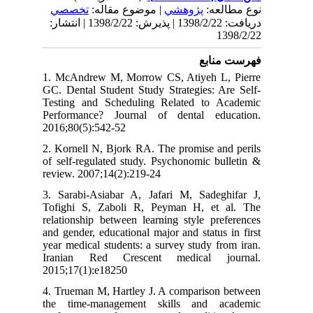
نوع مطالعه:
پژوهشي
| موضوع مقاله:
تخصصي
دریافت: 1398/2/22 | پذیرش: 1398/2/22 | انتشار:
1398/2/22
فهرست منابع
1. McAndrew M, Morrow CS, Atiyeh L, Pierre
GC. Dental Student Study Strategies: Are Self-
Testing and Scheduling Related to Academic
Performance? Journal of dental education.
2016;80(5):542-52
2. Kornell N, Bjork RA. The promise and perils
of self-regulated study. Psychonomic bulletin &
review. 2007;14(2):219-24
3. Sarabi-Asiabar A, Jafari M, Sadeghifar J,
Tofighi S, Zaboli R, Peyman H, et al. The
relationship between learning style preferences
and gender, educational major and status in first
year medical students: a survey study from iran.
Iranian Red Crescent medical journal.
2015;17(1):e18250
4. Trueman M, Hartley J. A comparison between
the time-management skills and academic