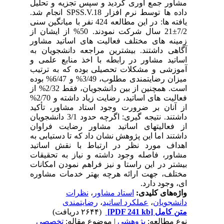
مشاور جمع آوری گردید و سپس تجزیه و تحلیل
داده ها توسط نرم افزار SPSS.V.18 انجام شد.
یافته ها: در این مطالعه 424 نفر با میانگین سنی
7/2±21 سال شرکت نمودند. 50% از ایشان از
زمینه های مختلف فعالیت های اساتید مشاور
آگاهی داشتند. بیشترین مراجعه دانشجویان به
اساتید مشاور در رابطه با اخذ منابع علمی و
آموزشی و مشکلات تحصیلی بوده که به ترتیب
میزان رضایتمندی مطلوب، 3/49% و 6/47% بوده
است. همچنین از بین دانشجویان، فقط 2/32% از
فعالیت های اساتید، رضایت زیاد داشته و 2/70%
از آنان بر ضرورت وجود استاد مشاور، تأکید
داشتند. نتیجه گیری: اگرچه حدود 3/1 دانشجویان
از فعالیتهای اساتید مشاور رضایت فراوان
داشتند اما این پژوهش نشان داد که تا دستیابی به
اهداف مورد نظر در ارتباط با نقش اساتید
مشاور، فاصله وجود داشته و نیاز به تحقیقات
بیشتر در این راستا و نیز فراهم نمودن امکانات
مختلف، جهت ارائه هرچه بهتر خدمات مشاوره
ای، وجود دارد.
واژه‌های کلیدی:
استاد مشاور
،
نظرات
دانشجویان
،
عملکرد اساتید
،
رضایتمندی
متن کامل
[PDF 241 kb]
(۲۶۴۴ دریافت)
نوع مطالعه:
پژوهشي
| موضوع مقاله:
تخصصي