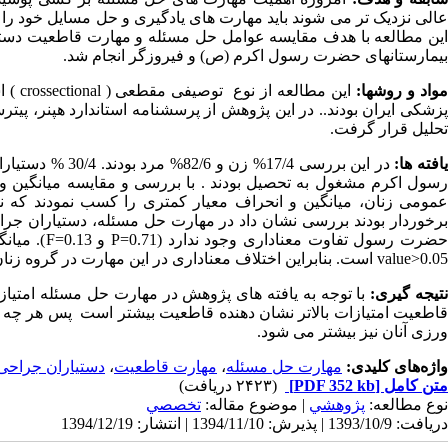
عالی نزدیک تر می شوند باید مهارت های یادگیری و حل مسایل خود را 
بیمارستانهای حضرت رسول اکرم (ص) و فیروزگر انجام شد.
واد و روشها:
این مطالعه از نوع توصیفی مقطعی (
crossectional
زشکی ایران بودند.. در این پژوهش از پرسشنامه استاندارد هپنر، پیترس
تحلیل قرار گرفت.
افته ها:
رسول اکرم مشغول به تحصیل بودند . با بررسی و مقایسه میانگین و
عمومی زنان، میانگین و انحراف معیار کمتری را کسب نمودند که 
ضرت رسول تفاوت معناداری وجود ندارد (
P=0.71
و
F=0.13
). میانگ
value>0.05
است. بنابراین اختلاف معناداری در این مهارت در گروه زنا
تیجه گیری:
با توجه به یافته های پژوهش
در مهارت حل مسئله امتیازات
قاطعیت امتیازات بالاتر نشان دهنده قاطعیت بیشتر است پس هر چه
ورزی آنان نیز بیشتر می شود.
واژه‌های کلیدی:
مهارت حل مسئله
،
مهارت قاطعیت
،
دستیاران جراحی
متن کامل
[PDF 352 kb]
(۲۴۲۳ دریافت)
نوع مطالعه:
پژوهشي
| موضوع مقاله:
تخصصي
دریافت: 1393/10/9 | پذیرش: 1394/11/10 | انتشار: 1394/12/19