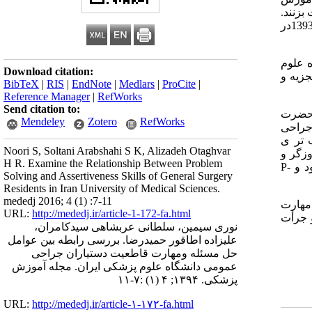
بزنند.
این مطالعه با هدف مقایسه عوامل حل مسئله و مهارت قاطعیت دستیاران زن و مرد بخش جراحی، در دانشگاه علوم پزشکی ایران سال 1393در
نشگاه علوم
Download citation:
زیه و
BibTeX
|
RIS
|
EndNote
|
Medlars
|
ProCite
|
Reference Manager
|
RefWorks
Send citation to:
 69/6% آنها در بیمارستان حضرت
Mendeley
Zotero
RefWorks
جراحی
 تر ی
Noori S, Soltani Arabshahi S K, Alizadeh Otaghvar
13، در دو بیمارستان فیروزگر و
H R. Examine the Relationship Between Problem
P-
Solving and Assertiveness Skills of General Surgery
Residents in Iran University of Medical Sciences.
mededj 2016; 4 (1) :7-11
 مهارت
URL:
http://mededj.ir/article-1-172-fa.html
 جرأت
نوری سیمین، سلطانی عربشاهی سیدکامران،
علیزاده اطاقور حمیدرضا. بررسی رابطه بین عوامل
حل مسئله ومهارت قاطعیت دستیاران جراحی
عمومی دانشگاه علوم پزشکی ایران. مجله آموزش
پزشکی. ۱۳۹۴; ۴ (۱) :۷-۱۱
URL:
http://mededj.ir/article-۱-۱۷۲-fa.html