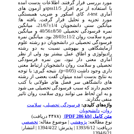
مورد بررسی قرار گرفتند. اطلاعات بدست آمده
با استفاده از نرم افزار spss11/5و آزمون های
آماری t-test، کای اسکور و ضریب همبستگی
مورد تجزیه و تحلیل قرار گرفت. یافته ها:
میانگین سنی دانشجویان 1/4±21/67، میانگین
نمره فرسودگی تحصیلی 8/50±40/56 و میانگین
نمره سلامت روان 11/2±28/03 بود. میانگین نمره
فرسودگی تحصیلی در دانشجویان دو رشته علوم
آزمایشگاهی و بیهوشی نسبت به دو رشته
رادیولوژی و اطاق عمل بیشتر بود ولی از نظر
آماری معنی دار نبود، بین نمره فرسودگی
تحصیلی و سلامت روان دانشجویان ارتباط معنی
داری وجود داشت (p<0/05). نتیجه گیری: با توجه
به نتایج بدست آمده میتوان گفت بعضی از رشته
های دانشگاهی سر فصل های طولانی با کتب
حجیم دارند که سبب فرسودگی تحصیلی می شود
و به این لحاظ می توانند روی سلامت روان تاثیر
منفی بگذارند.
واژه‌های کلیدی:
فرسودگی تحصیلی
،
سلامت
روان
،
دانشجویان
متن کامل
[PDF 286 kb]
(۴۴۷۸ دریافت)
نوع مطالعه:
پژوهشي
| موضوع مقاله:
تخصصي
دریافت: 1393/6/12 | پذیرش: 1394/4/22 | انتشار:
1394/6/21