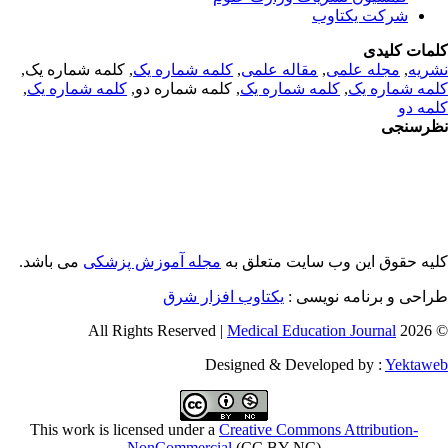
شرکت یکتاوب
مات کلیدی
ریه
,
مجله علمی
,
مقاله علمی
,
کلمه شماره یک
, کلمه شماره یک,
مه شماره یک
,
کلمه شماره یک
, کلمه شماره دو,
کلمه شماره یک
,
مه دو
رسنجی
یه حقوق این وب سایت متعلق به
مجله آموزش پزشکی
می باشد.
احی و برنامه نویسی :
یکتاوب افزار شرق
Medical Education Journal
© 2026 
Designed & Developed by :
Yektaw
This work is licensed under a
Creative Commons Attribution-
NonCommercial
(CC BY-NC)