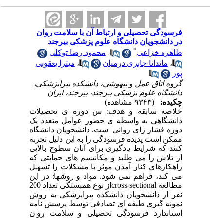
فرسودگی تحصیلی و ارتباط آن با سلامت روان
در دانشجویان دانشگاه علوم پزشکی بیرجند
*
طاهره خزاعی
،
محمود رضا توکلی
،
ماندانا جابری درمیان
،
میترا یعقوبی
پور
گروه اتاق عمل و بیهوشی، دانشکده پیراپزشکی،
دانشگاه علوم پزشکی بیرجند، بیرجند، ایران
چکیده:
(۹۳۴۳ مشاهده)
خلاصه سابقه و هدف: س دوره ی تحصیلات
دانشگاهی به واسطه ی حضور عوامل متعدد یک
دوره فشار زای روانی است. دانشجویان دانشگاه
ممکن است پدیده فرسودگی را به این دلیل تجربه
کنند که شرایط یادگیری برای آنان سطوح بالایی
از تلاش را می طلبد و مکانیسم های حمایتی که
راهکارهای کنار آمدن موثر با مشکلات را تسهیل
می کند، فراهم نمی شود. مواد و روشها: در این
مطالعه cross-sectionalاز نوع همبستگی تعداد 200
نفر از دانشجویان دانشکده پیراپزشکی به روش
نمونه گیری طبقه ای تصادفی توسط پرسش نامه
استاندارد فرسودگی تحصیلی و سلامت روان