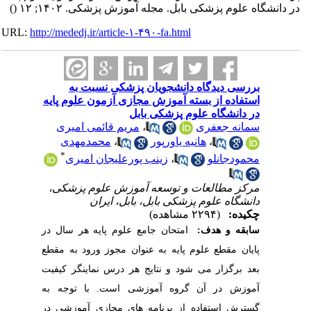
در دانشگاه علوم پزشکی بابل. مجله آموزش پزشکی. ۱۴۰۲; ۱۲
()
URL:
http://mededj.ir/article-۱-۴۹۰-fa.html
بررسی دیدگاه دانشجویان پزشکی نسبت به
استفاده از بسته آموزش مجازی آزمون علوم پایه
در دانشگاه علوم پزشکی بابل
سمانه جعفری
،
مریم قائمی امیری
،
هانیه یاورپور
،
محمدمهدی
*
محمودجانلو
،
زینب پورعلیجان امیری
مرکز مطالعات و توسعه آموزش علوم پزشکی،
دانشگاه علوم پزشکی بابل، بابل، ایران
چکیده:
(۲۲۹۴ مشاهده)
سابقه
و هدف:
امتحان جامع علوم پایه هر سال در
پایان مقطع علوم پایه به عنوان مجوز ورود به مقطع
بعد برگزار می شود و نتایج هر درس نماینگر کیفیت
آموزش
در آن گروه آموزشی است. با توجه به
گسترش استفاده از برنامه های مجازی آموزشی در