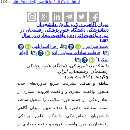
URL:
http://mededj.ir/article-۱-۵۷۱-fa.html
میزان آگاهی، درک و نگرش دانشجویان
دندانپزشکی دانشگاه علوم پزشکی رفسنجان در
مورد واقعیت افزوده و واقعیت مجازی در سال
1403
نجمه سرافراز
،
زهرا اسداللهی
،
فاطمه سادات متولی زاده
،
الهام
*
شکیبا
دانشکده دندانپزشکی، دانشگاه علوم پزشکی
رفسنجان، رفسنجان، ایران.
چکیده:
(۵۹۶ مشاهده)
سابقه و هدف
:
پیشرفت‌ سریع فناوری‌های جدید
همچون واقعیت مجازی و واقعیت افزوده، بسیاری از
ابعاد زندگی، از جمله حوزه سلامت را متحول ساخته
است. مطالعه حاضر، با هدف تعیین میزان آگاهی
دانشجویان دندانپزشکی دانشگاه علوم پزشکی
رفسنجان در مورد واقعیت افزوده و واقعیت مجازی در