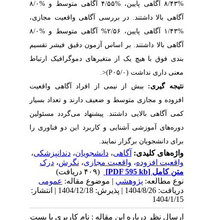
%۸/۴۳ آگاهی پایین، %۴/۵۵ آگاهی متوسط و %۸/۰
آگاهی بالا داشتند. در بررسی آگاهی واقعیت مجازی،
%۱/۴۳ آگاهی پایین، ۲/۵۶% آگاهی متوسط و %۸/۰
آگاهی بالا داشتند. بر اساس آزمون دقیق فیشر تقسیم
بندی فوق با هیچ یک از متغیرهای دموگرافیک ارتباط
معنی داری نداشت
(۰۵/۰
(P
>
.
نتیجه گیری:
بیش از نیمی از افراد آگاهی واقعیت
افزوده و مجازی متوسط و ضعیف دارند و تعداد بسیار
کمی آگاهی بالایی داشتند. پیشنهاد می‌گردد مسئولین
دوره‌های آموزشی آشنایی و کاربرد این دو فناوری را
برای دانشجویان برگزار نمایند.
واژه‌های کلیدی:
آگاهی
،
دانشجویان
،
دندانپزشکی
،
واقعیت افزوده
،
واقعیت مجازی
،
نگرش
،
درک
متن کامل
[PDF 595 kb]
(۴۰۹ دریافت)
نوع مطالعه:
پژوهشي
| موضوع مقاله:
عمومى
دریافت: 1404/8/26 | پذیرش: 1404/12/18 | انتشار:
1404/1/15
ارسال نظر درباره این مقاله : نام کاربری یا پست