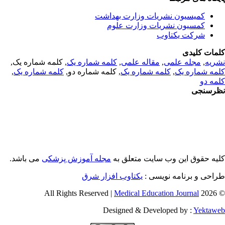
کمیسیون نشریات وزارت بهداشت
کمسیون نشریات وزارت علوم
شرکت یکتاوب
مات کلیدی
ریه
,
مجله علمی
,
مقاله علمی
,
کلمه شماره یک
, کلمه شماره یک,
مه شماره یک
,
کلمه شماره یک
, کلمه شماره دو,
کلمه شماره یک
,
مه دو
رسنجی
یه حقوق این وب سایت متعلق به
مجله آموزش پزشکی
می باشد.
احی و برنامه نویسی :
یکتاوب افزار شرق
Medical Education Journal
© 2026 
Designed & Developed by :
Yektaw