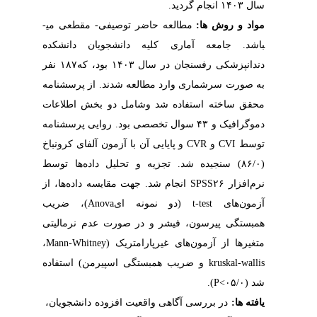
سال ۱۴۰۳ انجام گردید.
مواد و روش ها:
مطالعه حاضر توصیف
ی- مقطعی می­
باشد. جامعه آماری کلیه دانشجویان دانشکده
دندانپزشکی رفسنجان در سال ۱۴۰۳ بود، که۱۸۷ نفر
به صورت سرشماری وارد مطالعه شدند. از پرسشنامه
محقق ساخته استفاده شد وشامل
دو بخش اطلاعات
دموگرافیک و
۴۳ سوال
تخصصی بود.
روایی پرسشنامه
توسط
CVI
و
CVR
و پایایی آن با آزمون آلفای کرونباخ
(۸۶/۰) سنجیده شد. تجزیه و تحلیل داده‌ها توسط
نرم‌افزار
SPSS۲۶
انجام شد. جهت مقایسه داده‌ها، از
آزمون‌های
t-test
(دو نمونه ای
(Anova
، ضریب
همبستگی پیرسون، فیشر و در صورت عدم نرمالیتی
متغیرها از آزمون‌های غیرپارامتریک (
Mann-Whitney
،
kruskal-wallis
و ضریب همبستگی اسپیرمن) استفاده
شد
(۰۵/۰
(P<
.
یافته ها:
در بررسی آگاهی واقعیت افزوده دانشجویان،