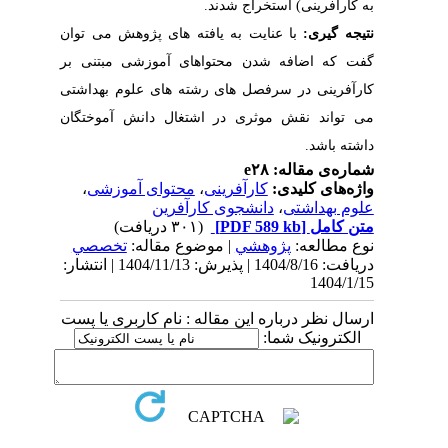
به کارآفرینی) استخراج شدند.
نتیجه گیری:
با عنایت به یافته­ های پژوهش می­ توان
گفت که اضافه شدن محتواهای آموزشی مبتنی ­بر
کارآفرینی در سرفصل های رشته های علوم بهداشتی
می­ تواند نقش موثری در اشتغال دانش ­آموختگان
داشته باشد.
شماره‌ی مقاله: e۲۸
واژه‌های کلیدی:
کارآفرینی
،
محتوای آموزشی
،
علوم بهداشتی
،
دانشجوی کارآفرین
متن کامل
[PDF 589 kb]
(۳۰۱ دریافت)
نوع مطالعه:
پژوهشي
| موضوع مقاله:
تخصصي
دریافت: 1404/8/16 | پذیرش: 1404/11/13 | انتشار:
1404/1/15
ارسال نظر درباره این مقاله : نام کاربری یا پست
الکترونیک شما: