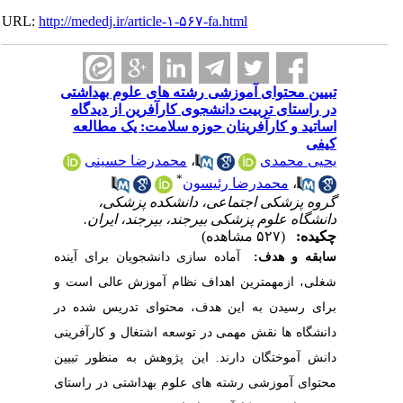
URL:
http://mededj.ir/article-۱-۵۶۷-fa.html
تبیین محتوای آموزشی رشته های علوم بهداشتی
در راستای تربیت دانشجوی کارآفرین از دیدگاه
اساتید و کارآفرینان حوزه سلامت: یک مطالعه
کیفی
یحیی محمدی
،
محمدرضا حسینی
*
،
محمدرضا رئیسون
گروه پزشکی اجتماعی، دانشکده پزشکی،
دانشگاه علوم پزشکی بیرجند، بیرجند، ایران.
چکیده:
(۵۲۷ مشاهده)
سابقه و هدف:
آماده سازی دانشجویان برای آینده
شغلی، ازمهمترین اهداف نظام آموزش عالی است و
برای رسیدن به این هدف، محتوای تدریس شده در
دانشگاه ها نقش مهمی در توسعه اشتغال و کارآفرینی
دانش آموختگان دارند. این پژوهش به منظور تبیین
محتوای آموزشی رشته های علوم بهداشتی در راستای