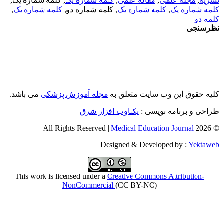
ریه
,
مجله علمی
,
مقاله علمی
,
کلمه شماره یک
, کلمه شماره یک,
مه شماره یک
,
کلمه شماره یک
, کلمه شماره دو,
کلمه شماره یک
,
مه دو
رسنجی
یه حقوق این وب سایت متعلق به
مجله آموزش پزشکی
می باشد.
احی و برنامه نویسی :
یکتاوب افزار شرق
Medical Education Journal
© 2026 
Designed & Developed by :
Yektaw
This work is licensed under a
Creative Commons Attribution-
NonCommercial
(CC BY-NC)