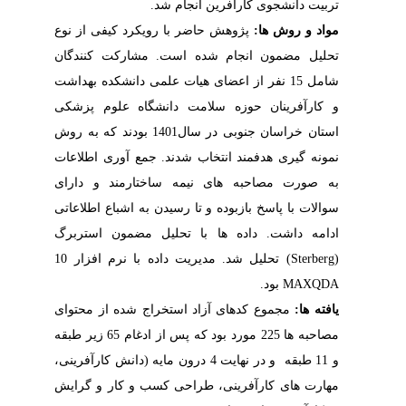
تربیت دانشجوی کارآفرین انجام شد.
مواد و روش ها:
پژوهش حاضر با رویکرد کیفی از نوع
تحلیل مضمون انجام شده است. مشارکت­ کنندگان
شامل 15 نفر از اعضای هیات علمی
دانشکده بهداشت
و کارآفرینان حوزه سلامت دانشگاه علوم پزشکی
استان خراسان جنوبی در سال1401
بودند که به روش
نمونه­ گیری هدفمند انتخاب شدند. جمع آوری اطلاعات
به صورت مصاحبه های نیمه ساختارمند و دارای
سوالات با پاسخ بازبوده و تا رسیدن به اشباع اطلاعاتی
ادامه داشت. داده ها با
تحلیل مضمون استربرگ
(
Sterberg
)
تحلیل شد. مدیریت داده با نرم افزار 10
MAXQDA
بود.
یافته ها:
مجموع کدهای آزاد استخراج شده از محتوای
مصاحبه ها 225 مورد بود که پس از ادغام 65 زیر طبقه
و 11 طبقه و در نهایت 4 درون مایه (دانش کارآفرینی،
مهارت های کارآفرینی، طراحی کسب و کار و گرایش