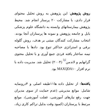
روش پژوهش
: این پژوهش به روش تحلیل محتوای
قرار دادی، با مشارکت ۲۰ پرستار انجام شد
.
محیط
پژوهش
بیمارستانهای وابسته به دانشگاه علوم پزشکی
بابل و جامعه پژوهش و نمونه ها پرستاران آنجا بودند.
انتخاب
مشارکت کنندگان
مبتنی
بر
هدف،
روش
گلوله
برفی و استراتژی
حداکثر
تنوع بود. دادها با
مصاحبه­
نیمه
ساختار یافته
فردی جمع آوری و
با تحلیل محتوی
[۱]
گرانهایم و لاندمن
(۲۰۰۴) تحلیل شد. مدیریت داده با
نرم افزار
MAXQDA۱۰
بود.
یافته‌ها:
از تحلیل داده ها۱۱طبقه اصلی و ۴درونمایه
شامل: موانع مدیریتی (عدم حمایت از سوی مدیران
جهت رفع نیازهای آموزشی، غفلت آموزشی)، موانع
مرتبط با پرستاران (کمبود وقت بدلیل تراکم کاری زیاد،