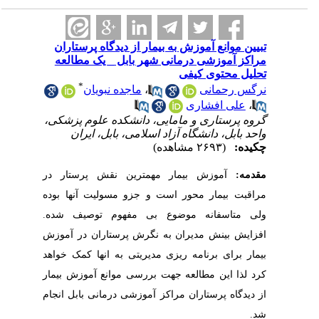
تبیین موانع آموزش به بیمار از دیدگاه پرستاران
مراکز آموزشی درمانی شهر بابل _ یک مطالعه
تحلیل محتوی کیفی
*
نرگس رحمانی
،
ماجده نبویان
،
علی افشاری
گروه پرستاری و مامایی، دانشکده علوم پزشکی،
واحد بابل، دانشگاه آزاد اسلامی، بابل، ایران
چکیده:
(۲۶۹۳ مشاهده)
مقدمه:
آموزش بیمار مهمترین نقش پرستار در
مراقبت بیمار محور است و جزو مسولیت آنها بوده
ولی متاسفانه موضوع بی مفهوم توصیف شده.
افزایش بینش مدیران به نگرش پرستاران در آموزش
بیمار برای برنامه ریزی مدیریتی به انها کمک خواهد
کرد لذا این مطالعه جهت بررسی موانع آموزش بیمار
از دیدگاه پرستاران مراکز آموزشی درمانی بابل انجام
شد.