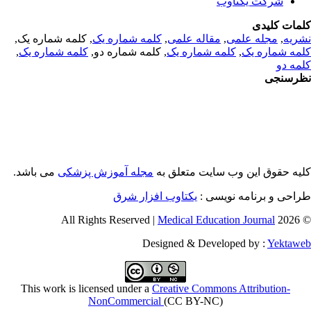
شرکت یکتاوب
مات کلیدی
ریه
,
مجله علمی
,
مقاله علمی
,
کلمه شماره یک
, کلمه شماره یک,
مه شماره یک
,
کلمه شماره یک
, کلمه شماره دو,
کلمه شماره یک
,
مه دو
رسنجی
یه حقوق این وب سایت متعلق به
مجله آموزش پزشکی
می باشد.
احی و برنامه نویسی :
یکتاوب افزار شرق
Medical Education Journal
© 2026 
Designed & Developed by :
Yektaw
This work is licensed under a
Creative Commons Attribution-
NonCommercial
(CC BY-NC)