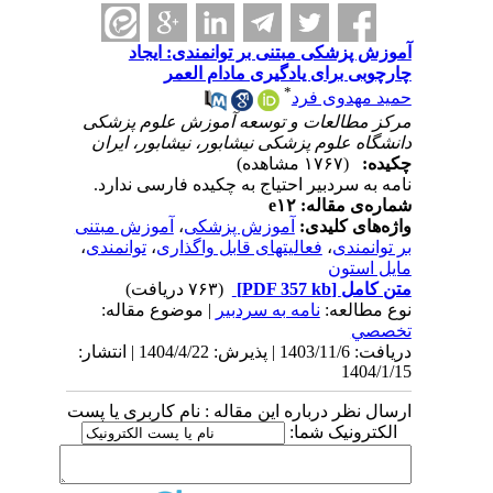
آموزش پزشکی مبتنی بر توانمندی: ایجاد
چارچوبی برای یادگیری مادام العمر
*
حمید مهدوی فرد
مرکز مطالعات و توسعه آموزش علوم پزشکی
دانشگاه علوم پزشکی نیشابور، نیشابور، ایران
چکیده:
(۱۷۶۷ مشاهده)
نامه به سردبیر احتیاج به چکیده فارسی ندارد.
شماره‌ی مقاله: e۱۲
واژه‌های کلیدی:
آموزش پزشکی
،
آموزش مبتنی
بر توانمندی
،
فعالیتهای قابل واگذاری
،
توانمندی
،
مایل استون
متن کامل
[PDF 357 kb]
(۷۶۳ دریافت)
نوع مطالعه:
نامه به سردبیر
| موضوع مقاله:
تخصصي
دریافت: 1403/11/6 | پذیرش: 1404/4/22 | انتشار:
1404/1/15
ارسال نظر درباره این مقاله : نام کاربری یا پست
الکترونیک شما: