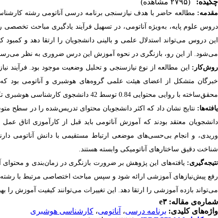
چکیده:
(۲۷۹۵ مشاهده)
قدمه:
مطالعه حاضر با هدف نیازسنجی برنامه درسی آناتومی رشته کارشنا
دروس علوم پایه، به‌ویژه آناتومی، در تسهیل فرآیند یادگیری مباحث تخصصی رش
این دروس می‌تواند استدلال علمی و بالینی دانشجویان را ارتقا دهد و کمبود 
می‌شود. از این رو، بازنگری در نحوه آموزش این درس ضروری به نظر می‌رسد
روش‌کار:
این مطالعه از نوع نیازسنجی و تحلیل وضعیت موجود بود. فرآیند نی
خبرگان متشکل از اعضای هیئت علمی گروه‌های هوشبری و آناتومی بود که 
محقق‌ساخته با روایی محتوایی 0.84 توسط 42 دانشجوی کارشناسی هوشبری تکمیل شد و داده‌ها با نرم‌افزار
افته‌ها:
دانشجویان معتقد بودند که آموزش آناتومی باید قبل از کارآموزی اتاق عمل ا
وریدی، و انجام بی‌حسی‌های موضعی ارتباط مستقیمی با دانش آناتومی دارند. 
شناخت دقیق ساختارهای آناتومیکی وابسته هستند
.
نتیجه‌گیری:
یافته‌های این پژوهش بر ضرورت بازنگری در زمان‌بندی و محتوای آم
رفع پیش‌نیازهای آموزشی ارائه شود و سپس مباحث اختصاصی مرتبط با رشته
می‌تواند بازده آموزشی را ارتقا دهد. این تغییرات می‌توانند کیفیت آموزش را به
شماره‌ی مقاله: e۳
واژه‌های کلیدی:
برنامه درسی
،
آناتومی
،
کارشناسی هوشبری