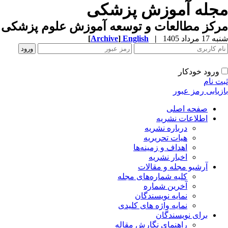
مجله آموزش پزشکی
مرکز مطالعات و توسعه آموزش علوم پزشکی ب
شنبه 17 مرداد 1405
|
English
]
Archive
[
ورود خودکار
ثبت نام
بازیابی رمز عبور
صفحه اصلی
اطلاعات نشریه
درباره نشریه
هیات تحریریه
اهداف و زمینه‌ها
اخبار نشریه
آرشیو مجله و مقالات
کلیه شماره‌های مجله
آخرین شماره
نمایه نویسندگان
نمایه واژه های کلیدی
برای نویسندگان
راهنمای نگارش مقاله