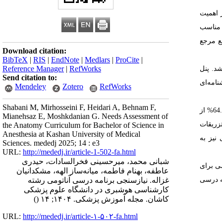
 اهمیت
ه مناسب
بع مرجع
Download citation:
BibTeX
|
RIS
|
EndNote
|
Medlars
|
ProCite
|
Reference Manager
|
RefWorks
د. پنل
Send citation to:
امه‌ای
Mendeley
Zotero
RefWorks
Shabani M, Mirhosseini F, Heidari A, Behnam F,
نتایج نشان داد که اکثر دانشجویان محتوای تدریس‌شده را در سطح متوسط ارزیابی کرده‌اند و بر نیاز به واحدهای عملی بیشتر تأکید داشتند. همچنین، 64.3% از
Mianehsaz E, Moshkdanian G. Needs Assessment of
زریقات
the Anatomy Curriculum for Bachelor of Science in
Anesthesia at Kashan University of Medical
نیز به
Sciences. mededj 2025; 14 : e3
URL:
http://mededj.ir/article-1-502-fa.html
شبانی محمد، میرحسینی فخرالسادات، حیدری
می برای
عاطفه، بهنام فاطمه، میانه‌ساز الهه، مشکدانیان
ه درسی
غزاله. نیازسنجی برنامه درسی آناتومی رشته
کارشناسی هوشبری در دانشگاه علوم پزشکی
کاشان. مجله آموزش پزشکی. ۱۴۰۴; ۱۴
()
URL:
http://mededj.ir/article-۱-۵۰۲-fa.html