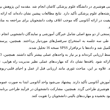
سی هوشبری در دانشگاه علوم پزشکی کاشان انجام شد
.
مقدمه این پژوهش بر
ته‌های علوم پزشکی تأکید دارد. نتایج مطالعات پیشین نشان داده‌اند که ارائ
کیفیت در ارائه آناتومی گاه موجب اتلاف وقت دانشجویان برای مراجعه به منا
.
ازسنجی از دو منبع اصلی شامل خبرگان آموزشی و نمایندگان دانشجویی انجام ش
طی سه جلسه به استخراج سرفصل‌های موردنیاز پرداختند. همچنین، پرسشن
SPSS
نسخه 16 تحلیل شدند
.
رائه شود. یافته‌ها نشان داد که مهارت‌های عملی نظیر مدیریت راه هوایی، ت
علاوه بر این، مباحث تئوری مانند ارزیابی قبل از عمل و احیای قلبی-ریوی 
وزش آناتومی تأکید دارند. پیشنهاد می‌شود واحد آناتومی ابتدا به صورت عمو
 هوشبری طراحی گردد. همچنین، مشارکت دانشجویان در فرآیند طراحی برنام
بود بخشیده و مهارت‌های بالینی دانشجویان را تقویت کنند
.