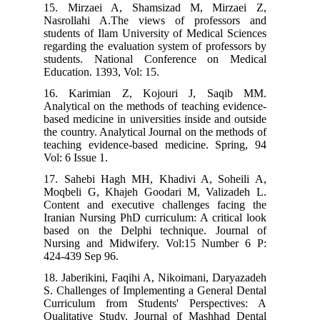
15. Mirzaei A, Shamsizad M, Mirzaei Z,
Nasrollahi A.The views of professors and
students of Ilam University of Medical Sciences
regarding the evaluation system of professors by
students. National Conference on Medical
Education. 1393, Vol: 15.
16. Karimian Z, Kojouri J, Saqib MM.
Analytical on the methods of teaching evidence-
based medicine in universities inside and outside
the country. Analytical Journal on the methods of
teaching evidence-based medicine. Spring, 94
Vol: 6 Issue 1.
17. Sahebi Hagh MH, Khadivi A, Soheili A,
Moqbeli G, Khajeh Goodari M, Valizadeh L.
Content and executive challenges facing the
Iranian Nursing PhD curriculum: A critical look
based on the Delphi technique. Journal of
Nursing and Midwifery. Vol:15 Number 6 P:
424-439 Sep 96.
18. Jaberikini, Faqihi A, Nikoimani, Daryazadeh
S. Challenges of Implementing a General Dental
Curriculum from Students' Perspectives: A
Qualitative Study. Journal of Mashhad Dental