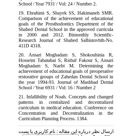
School / Year 7931 / Vol: 24 / Number 2.
19. Ebrahimi S, Shayek SS, Hakimaneh SMR.
Comparison of the achievement of educational
goals of the Prosthodontics Department of the
Shahed Dental School in the approved curricula
in 2000 and 2012. Bimonthly Scientific-
Research Journal of Shahed Salbistovhth-No.
411D 4318.
20. Ansari Moghadam S, Shokouhinia R,
Hosseini Tabatabai S, Risbaf Fakour S, Ansari
Moghadam S, Naebi M. Determining the
achievement of educational goals of preoperative
restorative groups of Zahedan Dental School in
the year 1994-93. Journal of Mashhad Dental
School / Year 6931 / Vol: 16 / Number 2
21. Infallibility of Noah. Concepts and changed
patterns in centralized and decentralized
curriculum in medical education. Conference on
Concentration and Decentralization in the
Curriculum Planning Process. 1384.
ارسال نظر درباره این مقاله : نام کاربری یا پست