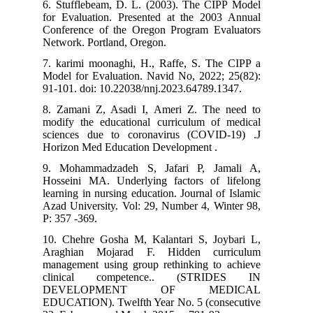
6. Stufflebeam, D. L. (2003). The CIPP Model
for Evaluation. Presented at the 2003 Annual
Conference of the Oregon Program Evaluators
Network. Portland, Oregon.
7. karimi moonaghi, H., Raffe, S. The CIPP a
Model for Evaluation. Navid No, 2022; 25(82):
91-101. doi: 10.22038/nnj.2023.64789.1347.
8. Zamani Z, Asadi I, Ameri Z. The need to
modify the educational curriculum of medical
sciences due to coronavirus (COVID-19) .J
Horizon Med Education Development .
9. Mohammadzadeh S, Jafari P, Jamali A,
Hosseini MA. Underlying factors of lifelong
learning in nursing education. Journal of Islamic
Azad University. Vol: 29, Number 4, Winter 98,
P: 357 -369.
10. Chehre Gosha M, Kalantari S, Joybari L,
Araghian Mojarad F. Hidden curriculum
management using group rethinking to achieve
clinical competence.. (STRIDES IN
DEVELOPMENT OF MEDICAL
EDUCATION). Twelfth Year No. 5 (consecutive