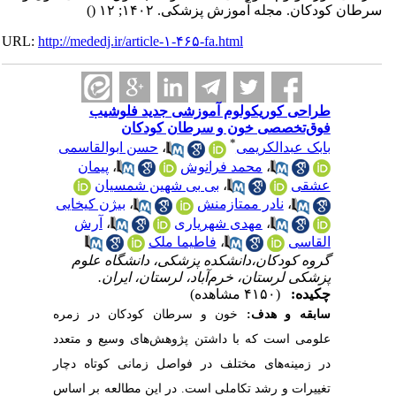
()
سرطان کودکان. مجله آموزش پزشکی. ۱۴۰۲; ۱۲
URL:
http://mededj.ir/article-۱-۴۶۵-fa.html
طراحی کوریکولوم آموزشی جدید فلوشیب
فوق‌تخصصی خون و سرطان کودکان
*
حسن ابوالقاسمی
،
بابک عبدالکریمی
پیمان
،
محمد فرانوش
،
بی بی شهین شمسیان
،
عشقی
بیژن کیخایی
،
نادر ممتازمنش
،
آرش
،
مهدی شهریاری
،
فاطیما ملک
،
القاسی
گروه کودکان،دانشکده پزشکی، دانشگاه علوم
پزشکی لرستان، خرم‌آباد، لرستان، ایران.
چکیده:
(۴۱۵۰ مشاهده)
سابقه
و هدف:
خون و سرطان کودکان در
زمره
علومی است که با داشتن پژوهش‌های وسیع و متعدد
در زمینه‌های مختلف در فواصل زمانی کوتاه دچار
تغییرات و رشد تکاملی است.
در
این مطالعه بر اساس