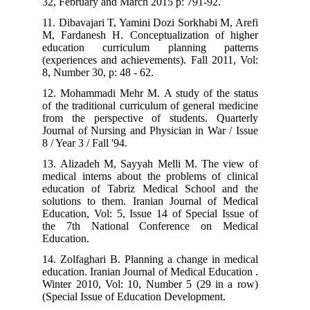
32, February and March 2015 p: 791-92.
11. Dibavajari T, Yamini Dozi Sorkhabi M, Arefi
M, Fardanesh H. Conceptualization of higher
education curriculum planning patterns
(experiences and achievements). Fall 2011, Vol:
8, Number 30, p: 48 - 62.
12. Mohammadi Mehr M. A study of the status
of the traditional curriculum of general medicine
from the perspective of students. Quarterly
Journal of Nursing and Physician in War / Issue
8 / Year 3 / Fall '94.
13. Alizadeh M, Sayyah Melli M. The view of
medical interns about the problems of clinical
education of Tabriz Medical School and the
solutions to them. Iranian Journal of Medical
Education, Vol: 5, Issue 14 of Special Issue of
the 7th National Conference on Medical
Education.
14. Zolfaghari B. Planning a change in medical
education. Iranian Journal of Medical Education .
Winter 2010, Vol: 10, Number 5 (29 in a row)
(Special Issue of Education Development.