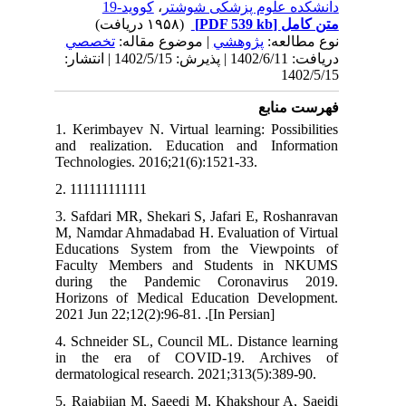
کووید-19
،
دانشکده علوم پزشکی شوشتر
(۱۹۵۸ دریافت)
[PDF 539 kb]
متن کامل
نوع مطالعه:
پژوهشي
| موضوع مقاله:
تخصصي
دریافت: 1402/6/11 | پذیرش: 1402/5/15 | انتشار:
1402/5/15
فهرست منابع
1. Kerimbayev N. Virtual learning: Possibilities
and realization. Education and Information
Technologies. 2016;21(6):1521-33.
2. 111111111111
3. Safdari MR, Shekari S, Jafari E, Roshanravan
M, Namdar Ahmadabad H. Evaluation of Virtual
Educations System from the Viewpoints of
Faculty Members and Students in NKUMS
during the Pandemic Coronavirus 2019.
Horizons of Medical Education Development.
2021 Jun 22;12(2):96-81. .[In Persian]
4. Schneider SL, Council ML. Distance learning
in the era of COVID-19. Archives of
dermatological research. 2021;313(5):389-90.
5. Rajabiian M, Saeedi M, Khakshour A, Saeidi