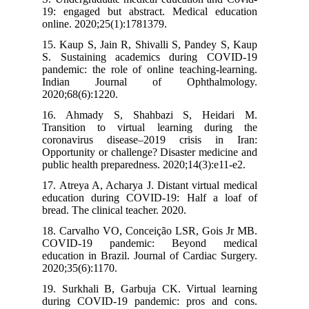
19: engaged but abstract. Medical education
online. 2020;25(1):1781379.
15. Kaup S, Jain R, Shivalli S, Pandey S, Kaup
S. Sustaining academics during COVID-19
pandemic: the role of online teaching-learning.
Indian Journal of Ophthalmology.
2020;68(6):1220.
16. Ahmady S, Shahbazi S, Heidari M.
Transition to virtual learning during the
coronavirus disease–2019 crisis in Iran:
Opportunity or challenge? Disaster medicine and
public health preparedness. 2020;14(3):e11-e2.
17. Atreya A, Acharya J. Distant virtual medical
education during COVID‐19: Half a loaf of
bread. The clinical teacher. 2020.
18. Carvalho VO, Conceição LSR, Gois Jr MB.
COVID‐19 pandemic: Beyond medical
education in Brazil. Journal of Cardiac Surgery.
2020;35(6):1170.
19. Surkhali B, Garbuja CK. Virtual learning
during COVID-19 pandemic: pros and cons.