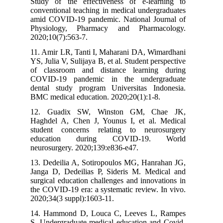
Study of the effectiveness of e-learning to
conventional teaching in medical undergraduates
amid COVID-19 pandemic. National Journal of
Physiology, Pharmacy and Pharmacology.
2020;10(7):563-7.
11. Amir LR, Tanti I, Maharani DA, Wimardhani
YS, Julia V, Sulijaya B, et al. Student perspective
of classroom and distance learning during
COVID-19 pandemic in the undergraduate
dental study program Universitas Indonesia.
BMC medical education. 2020;20(1):1-8.
12. Guadix SW, Winston GM, Chae JK,
Haghdel A, Chen J, Younus I, et al. Medical
student concerns relating to neurosurgery
education during COVID-19. World
neurosurgery. 2020;139:e836-e47.
13. Dedeilia A, Sotiropoulos MG, Hanrahan JG,
Janga D, Dedeilias P, Sideris M. Medical and
surgical education challenges and innovations in
the COVID-19 era: a systematic review. In vivo.
2020;34(3 suppl):1603-11.
14. Hammond D, Louca C, Leeves L, Rampes
S. Undergraduate medical education and Covid-