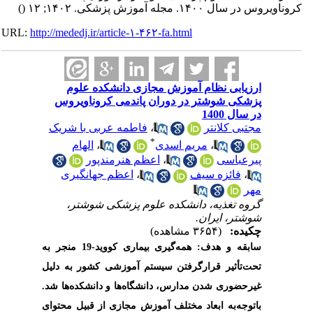
()
کروناویروس در سال ۱۴۰۰. مجله آموزش پزشکی. ۱۴۰۲; ۱۲
URL:
http://mededj.ir/article-۱-۴۶۲-fa.html
ارزیابی نظام آموزش مجازی دانشکده علوم
پزشکی شوشتر در دوران پاندمی کروناویروس
در سال 1400
فاطمه عربی با شریک
،
مجتبی کلانتر
*
الهام
،
مریم اسدی
،
اعظم هنرمندپور
،
پیرعباسی
اعظم جهانگیری
،
فائزه سیف
،
مهر
گروه تغذیه، دانشکده علوم پزشکی شوشتر،
شوشتر، ایران.
چکیده:
(۳۶۵۴ مشاهده)
سابقه
و هدف:
همه‌گیری بیماری کووید-19 منجر به
تحت‌تأثیر قرارگرفتن سیستم آموزشی کشور به دلیل
غیرحضوری شدن مدارس، دانشگاه‌ها و دانشکده‌ها شد.
باتوجه‌به ابعاد مختلف آموزش مجازی از قبیل محتوای