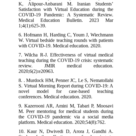
K, Alipour-Anbarani M. Iranian Students’
Satisfaction with Virtual Education during the
COVID-19 Pandemic: A Systematic Review.
Medical Education Bulletin. 2023 Mar
1;4(1):625-39.
6. Hofmann H, Harding C, Youm J, Wiechmann
W. Virtual bedside teaching rounds with patients
with COVID‐19. Medical education. 2020.
7. Wilcha R-J. Effectiveness of virtual medical
teaching during the COVID-19 crisis: systematic
review. JMIR medical education.
2020;6(2):e20963.
8. . Murdock HM, Penner JC, Le S, Nematollahi
S. Virtual Morning Report during COVID‐19: A
novel model for case‐based teaching
conferences. Medical education. 2020.
9. Kazerooni AR, Amini M, Tabari P, Moosavi
M. Peer mentoring for medical students during
the COVID‐19 pandemic via a social media
platform. Medical education. 2020;54(8):762.
10. Kaur N, Dwivedi D, Arora J, Gandhi A.