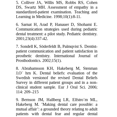
5. Colliver JA, Willis MS, Robbs RS, Cohen
DS, Swartz MH. Assessment of empathy in a
standardized-patient examination. Teaching and
Learning in Medicine. 1998;10(1):8-11.
6. Sarnat H, Arad P, Hanauer D, Shohami E.
Communication strategies used during pediatric
dental treatment: a pilot study. Pediatric dentistry.
2001;23(4):337-42.
7. Sondell K, Söderfeldt B, Palmqvist S. Dentist-
patient communication and patient satisfaction in
prosthetic dentistry. International Journal of
Prosthodontics. 2002;15(1).
8. Abrahamsson KH, Hakeberg M, Stenman
J,O¨ hrn K. Dental beliefs: evaluation of the
Swedish versionof the revised Dental Beliefs
Survey in different patient groups and in a non-
clinical student sample. Eur J Oral Sci. 2006;
114: 209–215
9. Bernson JM, Hallberg LR, Elfstro¨m ML,
Hakeberg M. ’Making dental care possible: a
mutual affair’: a grounded theory relating to adult
patients with dental fear and regular dental