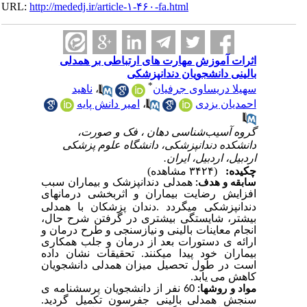
URL:
http://mededj.ir/article-۱-۴۶۰-fa.html
اثرات آموزش مهارت های ارتباطی بر همدلی
بالینی دانشجویان دندانپزشکی
*
ناهید
،
سهیلا دریساوی جرفیان
امیر دانش پایه
،
احمدیان یزدی
گروه آسیب‌شناسی دهان ، فک و صورت،
دانشکده دندانپزشکی، دانشگاه علوم پزشکی
اردبیل، اردبیل، ایران.
چکیده:
(۳۴۲۴ مشاهده)
همدلی دندانپزشک و بیماران سبب
سابقه
و هدف:
افزایش رضایت بیماران و اثربخشی درمانهای
.
دندانپزشکی میگردد
دندان پزشکان با همدلی
بیشتر، شایستگی بیشتری در گرفتن شرح حال،
انجام معاینات بالینی و
نیازسنجی و طرح درمان و
ارائه ی دستورات بعد از درمان و جلب همکاری
بیماران خود پیدا میکنند. تحقیقات نشان داده
است در طول تحصیل میزان همدلی
دانشجویان
کاهش می یابد.
60 نفر از دانشجویان پرسشنامه ی
مواد و روش­ها:
سنجش همدلی
بالینی جفرسون تکمیل گردید.