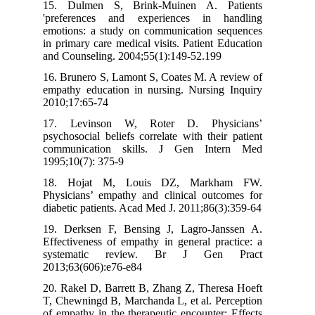
15. Dulmen S, Brink-Muinen A. Patients
'preferences and experiences in handling
emotions: a study on communication sequences
in primary care medical visits. Patient Education
and Counseling. 2004;55(1):149-52.199
16. Brunero S, Lamont S, Coates M. A review of
empathy education in nursing. Nursing Inquiry
2010;17:65-74
17. Levinson W, Roter D. Physicians’
psychosocial beliefs correlate with their patient
communication skills. J Gen Intern Med
1995;10(7): 375-9
18. Hojat M, Louis DZ, Markham FW.
Physicians’ empathy and clinical outcomes for
diabetic patients. Acad Med J. 2011;86(3):359-64
19. Derksen F, Bensing J, Lagro-Janssen A.
Effectiveness of empathy in general practice: a
systematic review. Br J Gen Pract
2013;63(606):e76-e84
20. Rakel D, Barrett B, Zhang Z, Theresa Hoeft
T, Chewningd B, Marchanda L, et al. Perception
of empathy in the therapeutic encounter: Effects