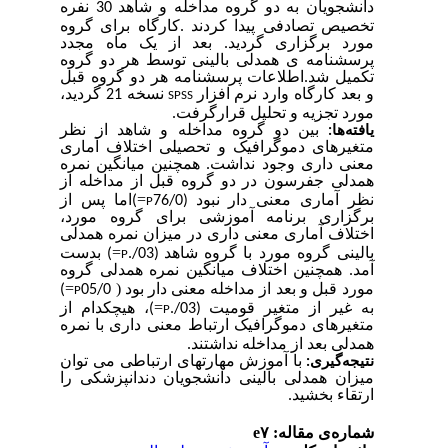
دانشجویان به دو گروه مداخله و شاهد 30 نفره
.
تخصیص تصادفی پیدا کردند
کارگاه برای گروه
مورد برگزاری گردید. بعد از یک ماه مجدد
پرسشنامه ی همدلی بالینی توسط هر دو گروه
تکمیل شد.اطلاعات
پرسشنامه هر دو گروه قبل
و بعد کارگاه وارد نرم افزار
نسخه 21 گردید،
SPSS
.
مورد تجزیه و تحلیل قرارگرفت
بین دو گروه مداخله و شاهد از نظر
یافته‌ها:
متغیرهای دموگرافیک و تحصیلی اختلاف آماری
معنی داری وجود نداشت. همچنین میانگین نمره
همدلی جفرسون در دو گروه قبل از مداخله از
=
)اما پس از
(76/0
نظر آماری معنی دار نبود
P
برگزاری برنامه
آموزشی برای گروه مورد،
اختلاف آماری معنی داری در میزان نمره همدلی
=
بدست
)
(03/.
شاهد
بالینی گروه مورد با گروه
P
آمد. همچنین اختلاف میانگین نمره همدلی گروه
=
)
)
05/0
دار بود
مورد قبل و بعد از مداخله معنی
P
=
)، هیچکدام از
(03/.
به غیر از متغیر قومیت
P
متغیرهای دموگرافیک ارتباط معنی داری با
نمره
.
همدلی بعد از مداخله نداشتند
با آموزش مهارتهای ارتباطی می توان
نتیجه‌گیری:
میزان همدلی بالینی دانشجویان
دندانپزشکی را
ارتقاء بخشید.
شماره‌ی مقاله: e۷