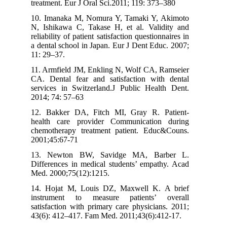
treatment. Eur J Oral Sci.2011; 119: 373–380
10. Imanaka M, Nomura Y, Tamaki Y, Akimoto
N, Ishikawa C, Takase H, et al. Validity and
reliability of patient satisfaction questionnaires in
a dental school in Japan. Eur J Dent Educ. 2007;
11: 29–37.
11. Armfield JM, Enkling N, Wolf CA, Ramseier
CA. Dental fear and satisfaction with dental
services in Switzerland.J Public Health Dent.
2014; 74: 57–63
12. Bakker DA, Fitch MI, Gray R. Patient-
health care provider Communication during
chemotherapy treatment patient. Educ&Couns.
2001;45:67-71
13. Newton BW, Savidge MA, Barber L.
Differences in medical students’ empathy. Acad
Med. 2000;75(12):1215.
14. Hojat M, Louis DZ, Maxwell K. A brief
instrument to measure patients’ overall
satisfaction with primary care physicians. 2011;
43(6): 412–417. Fam Med. 2011;43(6):412-17.