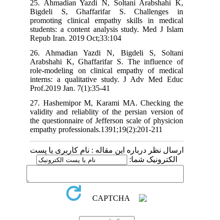
25. Ahmadian Yazdi N, Soltani Arabshahi K,
Bigdeli S, Ghaffarifar S. Challenges in
promoting clinical empathy skills in medical
students: a content analysis study. Med J Islam
Repub Iran. 2019 Oct;33:104
26. Ahmadian Yazdi N, Bigdeli S, Soltani
Arabshahi K, Ghaffarifar S. The influence of
role-modeling on clinical empathy of medical
interns: a qualitative study. J Adv Med Educ
Prof.2019 Jan. 7(1):35-41
27. Hashemipor M, Karami MA. Checking the
validity and reliablity of the persian version of
the questionnaire of Jefferson scale of physicion
empathy professionals.1391;19(2):201-211
ارسال نظر درباره این مقاله : نام کاربری یا پست
الکترونیک شما: