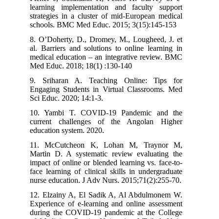
learning implementation and faculty support
strategies in a cluster of mid-European medical
schools. BMC Med Educ. 2015; 3(15):145-153
8. O’Doherty, D., Dromey, M., Lougheed, J. et
al. Barriers and solutions to online learning in
medical education – an integrative review. BMC
Med Educ. 2018; 18(1) :130-140
9. Sriharan A. Teaching Online: Tips for
Engaging Students in Virtual Classrooms. Med
Sci Educ. 2020; 14:1-3.
10. Yambi T. COVID-19 Pandemic and the
current challenges of the Angolan Higher
education system. 2020.
11. McCutcheon K, Lohan M, Traynor M,
Martin D. A systematic review evaluating the
impact of online or blended learning vs. face-to-
face learning of clinical skills in undergraduate
nurse education. J Adv Nurs. 2015;71(2):255-70.
12. Elzainy A, El Sadik A, Al Abdulmonem W.
Experience of e-learning and online assessment
during the COVID-19 pandemic at the College