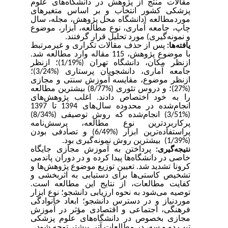
مقالات منتج از پژوهش در دانشگاه‌های علوم
پزشکی کشور انتخاب و بر اساس متغیرهای
موردمطالعه (دانشگاه محل پژوهش، مجله‌، سال
چاپ، جامعه‌ آماری، نوع مطالعه، ابزار، موضوع
و نمونه‌گیری) مورد تحلیل قرار گرفتند.
پس از حذف مقالات تکراری و غیرمرتبط
یافته‌ها:
با موضوع پژوهش، 115 مقاله وارد مطالعه شد.
ازنظر مکان، دانشگاه‌ تهران (%1/19)؛ ازنظر
جامعه آماری، دانشجویان پرستاری (%3/24)؛
ازنظر موضوع، مقایسه آموزش سنتی و مجازی
(%27)؛ و دروس تئوری (%8/77) بیشترین مطالعه
را به خود اختصاص دادند. اغلب پژوهش‌های
انجام‌شده در محدوده سال‌های 1394 تا 1397
(%3/51) انجام‌شده که روش توصیفی (%8/34)
پرکاربردترین نوع مطالعه، پرسش‌نامه
پراستفاده‌ترین ابزار (%6/49) و تصادفی بودن
(%1/39) بیشترین روش نمونه‌گیری بود.
پرداختن به آموزش مجازی جایگاه
نتیجه‌گیری:
خاصی در دانشگاه‌ها پیدا کرده و در دوران پاندمی
کرونا تشدید شد. تعیین توزیع موضوع پژوهش‌ها و
تشخیص کاستی‌ها برای دستیابی به اثربخشی و
کفایت مطالعات، از نتایج این مطالعه است.
توصیه می‌شود به نحوه ارزیابی دانشجو؛ نوع ابزار
موردنیاز و در دسترس دانشجو؛ ابعاد خانوادگی
فرهنگی، اجتماعی و اقتصادی مؤثر در آموزش
مجازی بخصوص در دانشگاه‌های علوم پزشکی
تیپ دو و سه، در مطالعات آتی بیشتر توجه شود.