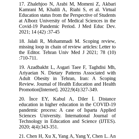
17. Zhalehjoo N, Arabi M, Momeni Z, Akbari
Kamrani M, Khalili A, Riahi S, et al. Virtual
Education status from the Perspective of Students
at Alborz University of Medical Sciences in the
Covid-19 Pandemic Period. J Med Educ Dev.
2021; 14 (42) :37-45
18. Jalali R, Mohammadi M. Scoping review,
missing loop in chain of review articles: Letter to
the Editor. Tehran Univ Med J 2021; 78 (10)
:710-711.
19. Azadbakht L, Asgari Taee F, Taghdisi Mh,
Ariyaeian N. Dietary Patterns Associated with
Adult Obesity in Tehran, Iran: A Scoping
Review. Journal of Health Education and Health
Promotion[Internet]. 2022;9(4):327-349.
20. İnce EY, Kabul A, Diler İ. Distance
education in higher education in the COVID-19
pandemic process: A case of Isparta Applied
Sciences University. International Journal of
Technology in Education and Science (IJTES).
2020; 4(4):343-351.
21. Chen H, Xu X, Yang A, Yang Y, Chen L. An