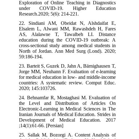
Exploration of Online Teaching in Diagnostics
under COVID-19. Higher Education
Research.2020; 5(6): 214-221.
22. Sindiani AM, Obeidat N, Alshdaifat E,
Elsalem L, Alwani MM, Rawashdeh H, Fares
AS, Alalawne T, Tawalbeh LI. Distance
education during the COVID-19 outbreak: A
cross-sectional study among medical students in
North of Jordan. Ann Med Surg (Lond). 2020;
59:186-194.
23. Barteit S, Guzek D, Jahn A, Bärnighausen T,
Jorge MM, Neuhann F. Evaluation of e-learning
for medical education in low- and middle-income
countries: A systematic review. Comput Educ.
2020; 145:103726.
24. Behnamfar R, Mostaghasi M. Evaluation of
the Level and Distribution of Articles On
Electronic-Learning in Medical Sciences in The
Iranian Journals of Medical Education. Strides in
Development of Medical Education. 2017
;14(1):61-66. [Persian]
25. Sallak M, Bozorgi A. Content Analysis of