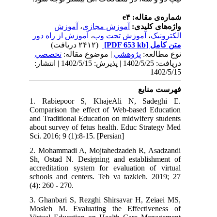
شماره‌ی مقاله: e۴
آموزش
،
آموزش مجازی
واژه‌های کلیدی:
آموزش از راه دور
،
آموزش تحت وب
،
الکترونیک
(۲۴۱۲ دریافت)
[PDF 653 kb]
متن کامل
نوع مطالعه:
پژوهشي
| موضوع مقاله:
تخصصي
دریافت: 1402/5/25 | پذیرش: 1402/5/15 | انتشار:
1402/5/15
فهرست منابع
1. Rabiepoor S, KhajeAli N, Sadeghi E.
Comparison the effect of Web-based Education
and Traditional Education on midwifery students
about survey of fetus health. Educ Strategy Med
Sci. 2016; 9 (1):8-15. [Persian]
2. Mohammadi A, Mojtahedzadeh R, Asadzandi
Sh, Ostad N. Designing and establishment of
accreditation system for evaluation of virtual
schools and centers. Teb va tazkieh. 2019; 27
(4): 260 - 270.
3. Ghanbari S, Rezghi Shirsavar H, Zeiaei MS,
Mosleh M. Evaluating the Effectiveness of