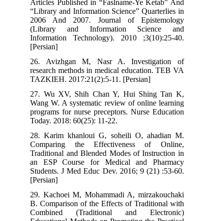
Articles Published in “Faslname-Ye Ketab” And
“Library and Information Science” Quarterlies in
2006 And 2007. Journal of Epistemology
(Library and Information Science and
Information Technology). 2010 ;3(10):25-40.
[Persian]
26. Avizhgan M, Nasr A. Investigation of
research methods in medical education. TEB VA
TAZKIEH. 2017:21(2):5-11. [Persian]
27. Wu XV, Shih Chan Y, Hui Shing Tan K,
Wang W. A systematic review of online learning
programs for nurse preceptors. Nurse Education
Today. 2018: 60(25): 11-22.
28. Karim khanloui G, soheili O, ahadian M.
Comparing the Effectiveness of Online,
Traditional and Blended Modes of Instruction in
an ESP Course for Medical and Pharmacy
Students. J Med Educ Dev. 2016; 9 (21) :53-60.
[Persian]
29. Kachoei M, Mohammadi A, mirzakouchaki
B. Comparison of the Effects of Traditional with
Combined (Traditional and Electronic)