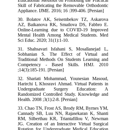
Educational Methods on Promoting the Practical
Skill of Fabricating the Removable Orthodontic
Appliance. IJME. 2016; 16 :399-406. [Persian]
30. Bolatov AK, Seisembekov TZ, Askarova
AZ, Baikanova RK, Smailova DS, Fabbro E.
Online-Learning due to COVID-19 Improved
Mental Health Among Medical Students. Med
Sci Educ. 2020; 31(1):1-10.
31. Shahsavari Isfahani S, Mosallanejad L,
Sobhanian S. The Effect of Virtual and
Traditional Methods On Students Learning and
Competency - Based Skills. HMJ. 2010
;14(3):185-191. [Persian]
32. Shariati Mohammad, Younesian Masoud,
Harirchi I, Khosravi Ahmad. Virtual Patients in
Undergraduate Surgery Education: A
Randomized Controlled Study. Knowledge and
Health. 2008 ;3(1):2-8. [Persian]
33. Chao TN, Frost AS, Brody RM, Byrnes YM,
Cannady SB, Luu NN, Rajasekaran K, Shanti
RM, Silberthau KR, Triantafillou V, Newman
JG. Creation of an Interactive Virtual Surgical
Rotation for Undergraduate Medical Education