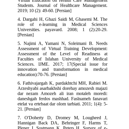
Virtual Education on Health Care Management
Students. Journal of Healthcare Management.
2019; 10 (2): 49-60. [Persian]
4. Dargahi H, Ghazi Saidi M, Ghasemi M. The
role of e-learning in Medical Sciences
Universities. payavard. 2008; 1 (2):20-29.
[Persian]
5. Najimi A, Yamani N, Soleimani B. Needs
Assessment of Virtual Training Development:
Assessment of the Level of Readiness at
Faculties of Isfahan University of Medical
Sciences. IJME. 2017; 17(Special issue for
innovation and transformation in medical
education):70-76. [Persian]
6. Fathivajargah K, pardakhtchi MH, Rabiei M.
Arzeshyabi asarbakhshi dorehay amozesh majazi
dar nezam Amozeh ali iran motaleh moredi:
daneshgah ferdos mashhad. Faslnameh fanavari
etelat va ertebaat dar olom tarbiati. 2011; 1(4): 5-
21. [Persian]
7. O'Doherty D, Dromey M, Lougheed J,
Hannigan Back DA, Behringer F, Harms T,
Plener J, Sostmann K, Peters H. Survey of e-