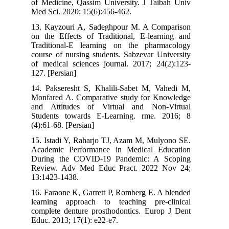
of Medicine, Qassim University. J Taibah Univ
Med Sci. 2020; 15(6):456-462.
13. Kayzouri A, Sadeghpour M. A Comparison
on the Effects of Traditional, E-learning and
Traditional-E learning on the pharmacology
course of nursing students. Sabzevar University
of medical sciences journal. 2017; 24(2):123-
127. [Persian]
14. Pakseresht S, Khalili-Sabet M, Vahedi M,
Monfared A. Comparative study for Knowledge
and Attitudes of Virtual and Non-Virtual
Students towards E-Learning. rme. 2016; 8
(4):61-68. [Persian]
15. Istadi Y, Raharjo TJ, Azam M, Mulyono SE.
Academic Performance in Medical Education
During the COVID-19 Pandemic: A Scoping
Review. Adv Med Educ Pract. 2022 Nov 24;
13:1423-1438.
16. Faraone K, Garrett P, Romberg E. A blended
learning approach to teaching pre‐clinical
complete denture prosthodontics. Europ J Dent
Educ. 2013; 17(1): e22-e7.