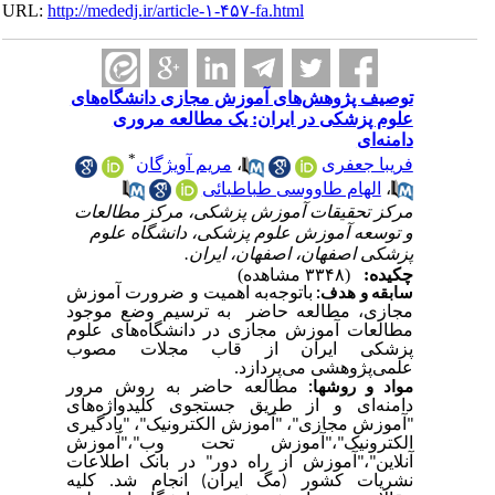
URL:
http://mededj.ir/article-۱-۴۵۷-fa.html
توصیف پژوهش‌های آموزش مجازی دانشگاه‌های
علوم پزشکی در ایران: یک مطالعه مروری
دامنه‌ای
*
مریم آویژگان
،
فریبا جعفری
الهام طاووسی طباطبائی
،
مرکز تحقیقات آموزش پزشکی، مرکز مطالعات
و توسعه آموزش علوم پزشکی، دانشگاه علوم
پزشکی اصفهان، اصفهان، ایران.
چکیده:
(۳۳۴۸ مشاهده)
باتوجه‌به اهمیت و ضرورت آموزش
سابقه
و هدف:
مجازی، مطالعه حاضر به ترسیم وضع موجود
مطالعات آموزش مجازی در دانشگاه‌های علوم
پزشکی ایران از قاب مجلات مصوب
علمی‌پژوهشی می‌پردازد.
مطالعه‌ حاضر به روش مرور
مواد و روش­ها:
دامنه‌ای و از طریق جستجوی کلیدواژه‌های
"آموزش مجازی"، "آموزش الکترونیک"، "یادگیری
الکترونیک"،"آموزش تحت وب"،"آموزش
آنلاین"،"آموزش از راه دور" در بانک اطلاعات
نشریات کشور (مگ ایران) انجام شد. کلیه