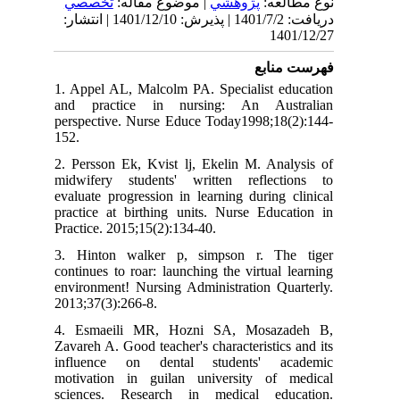
نوع مطالعه:
پژوهشي
| موضوع مقاله:
تخصصي
دریافت: 1401/7/2 | پذیرش: 1401/12/10 | انتشار:
1401/12/27
فهرست منابع
1. Appel AL, Malcolm PA. Specialist education
and practice in nursing: An Australian
perspective. Nurse Educe Today1998;18(2):144-
152.
2. Persson Ek, Kvist lj, Ekelin M. Analysis of
midwifery students' written reflections to
evaluate progression in learning during clinical
practice at birthing units. Nurse Education in
Practice. 2015;15(2):134-40.
3. Hinton walker p, simpson r. The tiger
continues to roar: launching the virtual learning
environment! Nursing Administration Quarterly.
2013;37(3):266-8.
4. Esmaeili MR, Hozni SA, Mosazadeh B,
Zavareh A. Good teacher's characteristics and its
influence on dental students' academic
motivation in guilan university of medical
sciences. Research in medical education.