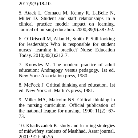
2017;9(3):18-10.
5. Atack L, Comacu M, Kenny R, LaBelle N,
Miller D. Student and staff relationships in a
clinical practice model: impact on learning.
Journal of nursing education. 2000;39(9):387-92.
6. O’Driscoll M, Allan H, Smith P. Still looking
for leadership: Who is responsible for student
nurses’ learning in practice? Nurse Education
Today. 2010;30(3):212-7.
7. Knowles M. The modern practice of adult
education: Andragogy versus pedagogy. 1st ed.
New York: Association press, 1980.
8. McPeck J. Critical thinking and education. 1st
ed. New York: st. Martin's press; 1981.
9. Miller MA, Malcolm NS. Critical thinking in
the nursing curriculum. Official publication of
the national league for nursing, 1990; 11(2): 67-
73.
10. Khadivzadeh K. study and learning strategies
of midwifery students of Mashhad. Asrar journal.
2001; 9(2): 50-55.