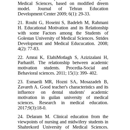
Medical Sciences, based on modified dreem
model. Journal of Tehran Education
Development Center 2009; 6(1): 29-33.
21. Rouhi G, Hoseini S, Badeleh M, Rahmani
H. Educational Motivation and its Relationship
with some Factors among the Students of
Golestan University of Medical Sciences. Strides
Development and Medical Educucation. 2008;
4(2): 77-83.
22. Amrai K, ElahiMotlagh S, Azizizalani H,
ParhanH. The relationship between academic
motivation students. Procedia-Social and
Behavioral sciences. 2011; 15(1): 399- 402.
23. Esmaeili MR, Hozni SA, Mosazadeh B,
Zavareh A. Good teacher's characteristics and its
influence on dental students' academic
motivation in guilan university of medical
sciences. Research in medical education.
2017;9(3):18-0.
24. Delaram M. Clinical education from the
viewpoints of nursing and midwifery students in
Shahrekord University of Medical Sciences.