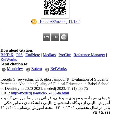
‎ 10.22088/mededj.11.1.65
Download citation:
BibTeX
|
RIS
|
EndNote
|
Medlars
|
ProCite
|
Reference Manager
|
RefWorks
Send citation to:
Mendeley
Zotero
RefWorks
foroghi S, seyyedmajidi S, ghorbanipour R. Evaluation of Students'
Perception About the Quality of Clinical Education in Babol School
of Dentistry in 2020-2021. mededj 2023; 11 (1) :65-75
URL:
http://mededj.ir/article-1-435-fa.html
فروغی سیما، سیدمجیدی سیدعلی، قربانی پور رضا. بررسی کیفیت
آموزش بالینی از دیدگاه دانشجویان بالینی دانشکده ی دندانپزشکی
بابل در سال تحصیلی ۱۴۰۱-۱۴۰۰. مجله آموزش پزشکی. ۱۴۰۱; ۱۱
(۱) :۶۵-۷۵