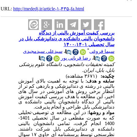
URL:
http://mededj.ir/article-۱-۴۳۵-fa.html
بررسی کیفیت آموزش بالینی از دیدگاه
دانشجویان بالینی دانشکده ی دندانپزشکی بابل در
سال تحصیلی ۱۴۰۱-۱۴۰۰
*
سیدعلی سیدمجیدی
،
سیما فروغی
رضا قربانی پور
،
کمیته تحقیقات دانشجویی، دانشگاه علوم پزشکی
بابل، بابل، ایران.
چکیده:
(۳۶۷۱ مشاهده)
با توجه به اهمیت بالای آموزش
سابقه
و هدف:
بالینی در رشته ی دندانپزشکی و بازدهی کم تر از
انتظار برخی روش های آموزشی در سال های
اخیر، این مطالعه با هدف بررسی کیفیت آموزش
بالینی از دیدگاه دانشجویان بالینی دانشکده ی
دندانپزشکی بابل طراحی و انجام پذیرفت.
در این مطالعه ی توصیفی-تحلیلی
مواد و روش­ها:
که به صورت مقطعی در سال تحصیلی 1401-
1400 انجام گرفت، تمامی دانشجویان بالینی
دانشکده ی دندانپزشکی بابل شرکت داشتند.
نظرسنجی توسط پرسشنامه ای حاوی ۱۷ سوال