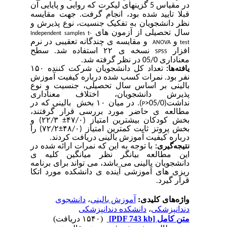
در مقیاس 5 گزینه­ای لیکرت که روایی و پایایی آن
قبلا تایید شده بود، انجام گرفت. جهت مقایسه
نظر دانشجویان به تفکیک جنسیت، نوع پذیرش و
سال تحصیلی از آزمون های
Independent samples t-
و
و مقایسه ی چندگانه تعقیبی در نرم
ANOVA
test
افزار
نسخه ی ۲۲ استفاده شد. سطح
SPSS
معناداری 05/0 در نظر گرفته شد.
تعداد کل دانشجویان شرکت کننده ۱۵۰
یافته‌ها:
نفر بود. نمرات کسب شده درباره کیفیت آموزش
بالینی بر اساس سال تحصیلی، جنسیت و نوع
پذیرش دانشجویان، اختلاف معناداری
نداشت(05/0<
). در میان ۱۰ بخش
بالینی که در
P
مطالعه ی حاضر مورد بررسی قرار گرفتند،
۲۲/۳) و
±
بخش کودکان بیشترین امتیاز (۴۷/۰
۷۲/۲) را
±
بخش پروتز ثابت کمترین امتیاز (۴۸/۰
درباره کیفیت آموزش بالینی دریافت کردند.
با توجه به این که نمرات ارائه شده در
نتیجه‌گیری:
این مطالعه بیانگر نظر میانگین کلیه ی
دانشجویان بالینی می باشد، می تواند برای برنامه
ریزی های آموزشی آینده ی دانشکده مورد اتکا
قرار گیرد.
دانشجوی
،
آموزش بالینی
واژه‌های کلیدی:
دانشکده دندانپزشکی
،
دندانپزشکی
(۱۵۴۰ دریافت)
[PDF 743 kb]
متن کامل