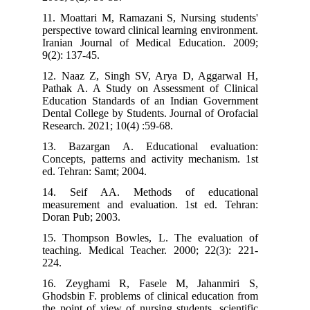
11. Moattari M, Ramazani S, Nursing students'
perspective toward clinical learning environment.
Iranian Journal of Medical Education. 2009;
9(2): 137-45.
12. Naaz Z, Singh SV, Arya D, Aggarwal H,
Pathak A. A Study on Assessment of Clinical
Education Standards of an Indian Government
Dental College by Students. Journal of Orofacial
Research. 2021; 10(4) :59-68.
13. Bazargan A. Educational evaluation:
Concepts, patterns and activity mechanism. 1st
ed. Tehran: Samt; 2004.
14. Seif AA. Methods of educational
measurement and evaluation. 1st ed. Tehran:
Doran Pub; 2003.
15. Thompson Bowles, L. The evaluation of
teaching. Medical Teacher. 2000; 22(3): 221-
224.
16. Zeyghami R, Fasele M, Jahanmiri S,
Ghodsbin F. problems of clinical education from
the point of view of nursing students. scientific