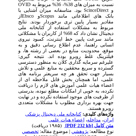
نسبت به میزان های 38%- 36% مربوط به OVID
و ScinceDirect بود. متاسفانه میزان آشنایی با
بانک های اطلاعاتی مانند Scopusو Ebscoاز
مقادیر بسیار پایین تری برخوردار بودند. نتایج
مربوط به مشکلات استفاده از کتابخانه ملی
دیجیتال نشان داد که 68% از کاربران با مشکلاتی
مانند سرعت پایین خط اینترنت، کمبود نیروی
انسانی راهنما، عدم اطلاع رسانی دقیق و به
موقع، محدودیت منابع در بعضی از رشته ها، و
فیلترینگ غلط روبرو بوده اند. نتیجه گیری:
علیرغم سرمایه گذاری کلان به منظور دسترسی
گسترده و سریع محققین به منابع علمی و تلاش
بسیار جهت تحقق هر چه سریعتر برنامه های
علمی، اما همچنان بخش قابل ملاحظه ای از
اعضاء هیات علمی آموزش های لازم را دریافت
نکرده، به خوبی از امکانات مطلع نبوده، بدرستی
از ظرفیت های موجود استفاده نکرده و در نهایت
جهت بهره برداری مطلوب با مشکلات متعددی
روبرو هستند.
واژه‌های کلیدی:
کتابخانه ملی دیجیتال پزشکی
ایران
،
مداخله
،
اعضاء هیات علمی
متن کامل
[PDF 232 kb]
(۱۹۸۵ دریافت)
نوع مطالعه:
پژوهشي
| موضوع مقاله:
تخصصي