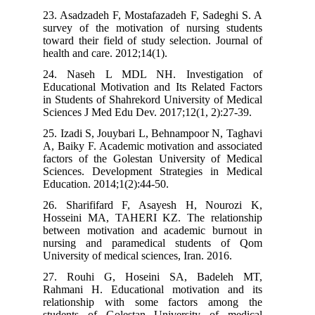
23. Asadzadeh F, Mostafazadeh F, Sadeghi S. A
survey of the motivation of nursing students
toward their field of study selection. Journal of
health and care. 2012;14(1).
24. Naseh L MDL NH. Investigation of
Educational Motivation and Its Related Factors
in Students of Shahrekord University of Medical
Sciences J Med Edu Dev. 2017;12(1, 2):27-39.
25. Izadi S, Jouybari L, Behnampoor N, Taghavi
A, Baiky F. Academic motivation and associated
factors of the Golestan University of Medical
Sciences. Development Strategies in Medical
Education. 2014;1(2):44-50.
26. Sharififard F, Asayesh H, Nourozi K,
Hosseini MA, TAHERI KZ. The relationship
between motivation and academic burnout in
nursing and paramedical students of Qom
University of medical sciences, Iran. 2016.
27. Rouhi G, Hoseini SA, Badeleh MT,
Rahmani H. Educational motivation and its
relationship with some factors among the
students of Golestan University of medical