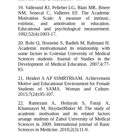
19. Vallerand RJ, Pelletier LG, Blais MR, Briere
NM, Senecal C, Vallieres EF. The Academic
Motivation Scale: A measure of intrinsic,
extrinsic, and amotivation in education.
Educational and psychological measurement.
1992;52(4):1003-17.
20. Rohi Q, Hosseini S, Badleh M, Rahmani H.
Academic motivationand its relationship with
some factors in Golestan University of Medical
Sciences students. Journal of Studies in the
Development of Medical Education. 2007;4:77-
83.
21. Heideri A AP SSMRTRbAM. Achievement
Motive and Educational Environment for Female
Students of SAMA. Woman and Culture.
2015;7(24):95-107.
22. Ramezani A, Hedayati S, Faraji A,
Khamsayei M, HeydariMaker M. The study of
academic motivation and its related factors
arrange students of Zabol University of Medical
Sciences in 2009. International journal of Basic
Sciences in Medicine. 2010;2(3):11-9.