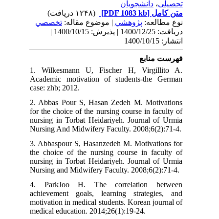
دانشجویان
،
تحصیلی
(۱۲۴۸ دریافت)
[PDF 1083 kb]
متن کامل
نوع مطالعه:
پژوهشي
| موضوع مقاله:
تخصصي
دریافت: 1400/12/25 | پذیرش: 1400/10/15 |
انتشار: 1400/10/15
فهرست منابع
1. Wilkesmann U, Fischer H, Virgillito A.
Academic motivation of students-the German
case: zhb; 2012.
2. Abbas Pour S, Hasan Zedeh M. Motivations
for the choice of the nursing course in faculty of
nursing in Torbat Heidariyeh. Journal of Urmia
Nursing And Midwifery Faculty. 2008;6(2):71-4.
3. Abbaspour S, Hasanzedeh M. Motivations for
the choice of the nursing course in faculty of
nursing in Torbat Heidariyeh. Journal of Urmia
Nursing and Midwifery Faculty. 2008;6(2):71-4.
4. ParkJoo H. The correlation between
achievement goals, learning strategies, and
motivation in medical students. Korean journal of
medical education. 2014;26(1):19-24.