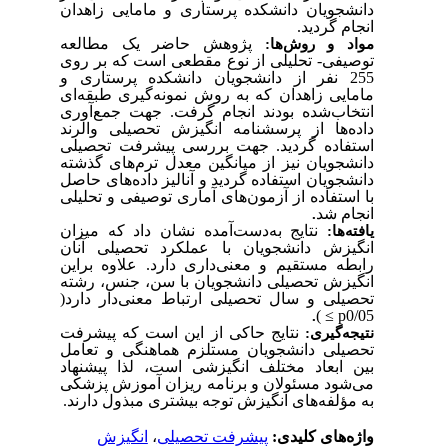
دانشجویان دانشکده پرستاری و مامایی زاهدان
انجام گردید.
پژوهش حاضر یک مطالعه
مواد و روش‌ها:
توصیفی- تحلیلی از نوع مقطعی است که بر روی
255 نفر از دانشجویان دانشکده پرستاری و
مامایی زاهدان که به روش
نمونه‌گیری طبقه‌ای
انتخاب‌شده بودند انجام گرفت. جهت جمع‌آوری
داده‌ها از پرسشنامه انگیزش تحصیلی والرند
جهت بررسی پیشرفت تحصیلی
.
استفاده گردید
دانشجویان نیز از میانگین معدل ترم‌های گذشته
دانشجویان استفاده گردید
و آنالیز داده‌های حاصل
با استفاده از آزمون‌های آماری توصیفی و تحلیلی
انجام شد
.
نتایج به‌دست‌آمده نشان داد که میزان
یافته‌ها:
انگیزش دانشجویان با عملکرد تحصیلی آنان
رابطه مستقیم و معنی‌داری دارد. علاوه براین
انگیزش تحصیلی دانشجویان با سن، جنس، رشته
)
ارتباط معنی‌دار دارد
تحصیلی
تحصیلی و سال
)
≤
p
0
/
05
.
نتایج
حاکی
از
این
است
که
پیشرفت
نتیجه‌گیری:
تحصیلی
دانشجویان
مستلزم
هماهنگی
و
تعامل
بین
ابعاد
مختلف
انگیزشی
است،
لذا پیشنهاد
می‌شود
مسئولان
و
برنامه
ریزان
آموزش
پزشکی
به
مؤلفه‌های
انگیزش
توجه
بیشتری
مبذول
دارند.
انگیزش
،
پیشرفت تحصیلی
واژه‌های کلیدی: