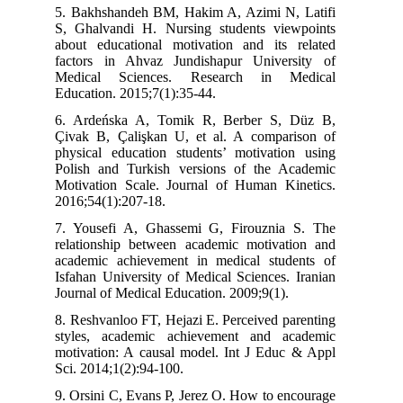
5. Bakhshandeh BM, Hakim A, Azimi N, Latifi
S, Ghalvandi H. Nursing students viewpoints
about educational motivation and its related
factors in Ahvaz Jundishapur University of
Medical Sciences. Research in Medical
Education. 2015;7(1):35-44.
6. Ardeńska A, Tomik R, Berber S, Düz B,
Çivak B, Çalişkan U, et al. A comparison of
physical education students’ motivation using
Polish and Turkish versions of the Academic
Motivation Scale. Journal of Human Kinetics.
2016;54(1):207-18.
7. Yousefi A, Ghassemi G, Firouznia S. The
relationship between academic motivation and
academic achievement in medical students of
Isfahan University of Medical Sciences. Iranian
Journal of Medical Education. 2009;9(1).
8. Reshvanloo FT, Hejazi E. Perceived parenting
styles, academic achievement and academic
motivation: A causal model. Int J Educ & Appl
Sci. 2014;1(2):94-100.
9. Orsini C, Evans P, Jerez O. How to encourage