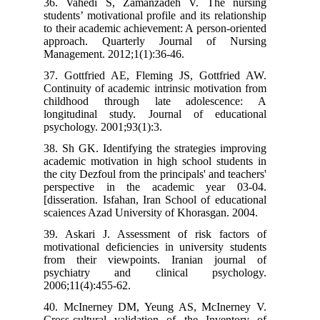
36. Vahedi S, Zamanzadeh V. The nursing
students’ motivational profile and its relationship
to their academic achievement: A person-oriented
approach. Quarterly Journal of Nursing
Management. 2012;1(1):36-46.
37. Gottfried AE, Fleming JS, Gottfried AW.
Continuity of academic intrinsic motivation from
childhood through late adolescence: A
longitudinal study. Journal of educational
psychology. 2001;93(1):3.
38. Sh GK. Identifying the strategies improving
academic motivation in high school students in
the city Dezfoul from the principals' and teachers'
perspective in the academic year 03-04.
[disseration. Isfahan, Iran School of educational
scaiences Azad University of Khorasgan. 2004.
39. Askari J. Assessment of risk factors of
motivational deficiencies in university students
from their viewpoints. Iranian journal of
psychiatry and clinical psychology.
2006;11(4):455-62.
40. McInerney DM, Yeung AS, McInerney V.
Cross-cultural validation of the Inventory of