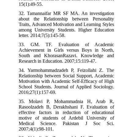
15(1):49-55.
32. Tamannaifar MR SF MA. An investigation
about the Relationship between Personality
Traits, Advanced Motivation and Learning Styles
among University Students. Higher Education
letter. 2014;7(5):145-58.
33. GM. TF. Evaluation of Academic
Achievement in Girls versus Boys in North,
South and KhorasanRazavi. Knowledge and
Research in Education. 2007;15:119-47.
34. Yarmohammadzadeh P, Feizollahi Z. The
Relationship between Social Support, Academic
Motivation with Academic Self-Efficacy of High
School Students. Journal of Applied Sociology.
2016;27(1):157-69.
35. Molavi P, Mohammadnia H, Arab R,
Rasoolzadeh B, Derakhshani F. Evaluation of
effective factors in reduction of educational
motive of students of Ardebil University of
Medical Science. Pakistan J Soc Sci.
2007;4(1):98-101.