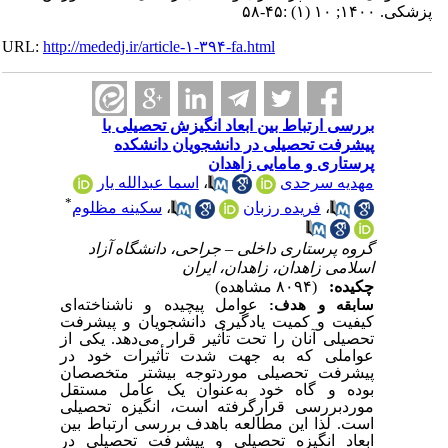
پزشکی. ۱۴۰۰; ۱۰ (۱) :۴۵-۵۸
URL:
http://mededj.ir/article-۱-۳۹۴-fa.html
بررسی ارتباط بین ابعاد انگیزش تحصیلی با
پیشرفت تحصیلی در دانشجویان دانشکده
پرستاری و مامایی زاهدان
اسما عبدالله یار
،
مهدیه سرحدی
*
سکینه مظلوم
،
فریده رزبان
،
گروه پرستاری داخلی – جراحی، دانشگاه آزاد
اسلامی زاهدان، زاهدان، ایران
چکیده:
(۸۰۹۴ مشاهده)
عوامل
پیچیده
و
ناشناخته‌ای
سابقه
و هدف:
کیفیت
و
کمیت
یادگیری
دانشجویان
و
پیشرفت
تحصیلی
آنان
را
تحت
تأثیر
قرار
می‌دهد.
یکی
از
عواملی
که
به
جهت
شدت
تأثیرات
خود
در
پیشرفت
تحصیلی
موردتوجه
بیشتر
متخصصان
بوده
و
گاه
خود
به‌عنوان
یک
عامل
مستقل
موردبررسی
قرارگرفته
است،
انگیزه
تحصیلی
لذا این مطالعه باهدف بررسی ارتباط بین
.
است
ابعاد انگیزه تحصیلی و پیشرفت تحصیلی در