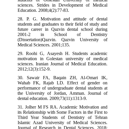
sciences. Strides in Development of Medical
Education. 2008;4(2):77-83.
28. P. G. Motivation and attitude of dental
students and graduates to their field of study and
future career in Qazvin dental school during
2001-2 in School of Dentistry
(Dissertation)Qazvin. Qazvin University of
Medical Sciences. 2001;135.
29. Roohi G, Asayesh H. Students academic
motivation in Golestan university of medical
sciences. Iranian Journal of Medical Education.
2012;12(3):152-9.
30. Sawair FA, Baqain ZH, Al‐Omari IK,
Wahab FK, Rajab LD. Effect of gender on
performance of undergraduate dental students at
the University of Jordan, Amman. Journal of
dental education. 2009;73(11):1313-9.
31. Jolher M FS RA. Academic Motivation and
its Relationship with Some Factors in the First to
Third Year Students of Dentistry of Tehran
Islamic Azad University of Medical Sciences.
Journal of Research in Dental Sciences. 2018;