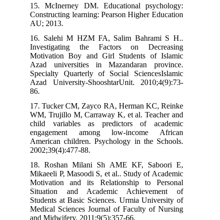
15. McInerney DM. Educational psychology:
Constructing learning: Pearson Higher Education
AU; 2013.
16. Salehi M HZM FA, Salim Bahrami S H..
Investigating the Factors on Decreasing
Motivation Boy and Girl Students of Islamic
Azad universities in Mazandaran province.
Specialty Quarterly of Social SciencesIslamic
Azad University-ShooshtarUnit. 2010;4(9):73-
86.
17. Tucker CM, Zayco RA, Herman KC, Reinke
WM, Trujillo M, Carraway K, et al. Teacher and
child variables as predictors of academic
engagement among low‐income African
American children. Psychology in the Schools.
2002;39(4):477-88.
18. Roshan Milani Sh AME KF, Saboori E,
Mikaeeli P, Masoodi S, et al.. Study of Academic
Motivation and its Relationship to Personal
Situation and Academic Achievement of
Students at Basic Sciences. Urmia University of
Medical Sciences Journal of Faculty of Nursing
and Midwifery. 2011;9(5):357-66.