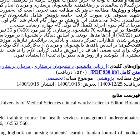
بزرگسالان سالمندی بر رضایتمندی دانشجویان پرستاری و مربیان انجام .
مواد و روش‌ها
سالمندی 1-2-3 می‌باشند. این پژوهش در چهار گام انجام شد
مربیان. گام سوم: اجرای تکمیل لاگ بوک. گام چهارم: رضایت سنجی.
یافته‌ها
فر (3/22%) از آن‌ها متأهل بودند. بر اساس دیدگاه دانشجویان در مورداستفاده از لاگ بوک اکثریت گویه ها
روشن شدن انتظارات، تمرکز یاددهی و یادگیری، برانگیختن نیازهای آ.
نتیجه‌گیری
بر اساس یافته‌ها دانشجویان و مربیان از به‌کارگیری لاگ بو
بوک برای ثبت بعضی اهداف در آموزش بالینی کارایی لازم را نداشت. بناب
بیشتری آن بکوشند و از روش‌های دیگر برای ثبت آن استفاده نمود.
مربیان پرستاری
،
دانشجویان پرستاری
،
ارزیابی دانشجو
واژه‌های کلیدی:
(۱۵۲۰ دریافت)
[PDF 930 kb]
متن کامل
نوع مطالعه:
پژوهشي
| موضوع مقاله:
تخصصي
دریافت: 1400/12/25 | پذیرش: 1400/10/15 | انتشار: 1400/10/15
فهرست منابع
iversity of Medical Sciences clinical wards: Letter to Editor. Birjand
d training course for health services management undergraduates:
6, 16:552-560.
g logbook on nursing students' learnin. Iranian journal of medical