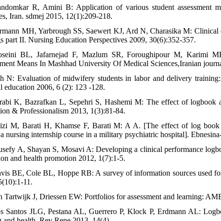
ndomkar R, Amini B: Application of various student assessment me
es, Iran. sdmej 2015, 12(1):209-218.
rmann MH, Yarbrough SS, Saewert KJ, Ard N, Charasika M: Clinical eva
gs part II. Nursing Education Perspectives 2009, 30(6):352-357.
oseini BL, Jafarnejad F, Mazlum SR, Foroughipour M, Karimi MH:
ment Means In Mashhad University Of Medical Sciences,Iranian journal
h N: Evaluation of midwifery students in labor and delivery training
l education 2006, 6 (2): 123 -128.
rabi K, Bazrafkan L, Sepehri S, Hashemi M: The effect of logbook as
ion & Professionalism 2013, 1(3):81-84.
izi M, Barati H, Khamse F, Barati M: A A. [The effect of log book 
 a nursing internship course in a military psychiatric hospital]. Ebnes
usefy A, Shayan S, Mosavi A: Developing a clinical performance logbook 
ion and health promotion 2012, 1(7):1-5.
vis BE, Cole BL, Hoppe RB: A survey of information sources used for
5(10):1-11.
n Tartwijk J, Driessen EW: Portfolios for assessment and learning: A
s Santos JLG, Pestana AL, Guerrero P, Klock P, Erdmann AL: Logbo
g and health. Rev Rene 2013, 14(4).