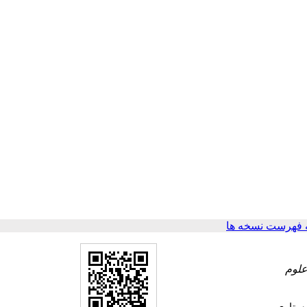
 فهرست نسخه ها
علوم
ستاری