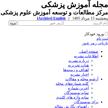
مجله آموزش پزشکی
مرکز مطالعات و توسعه آموزش علوم پزشکی ب
[
Archive
]
English
|
پنجشنبه 15 مرداد 1405
ورود خودکار
ثبت نام
بازیابی رمز عبور
صفحه اصلی
اطلاعات نشریه
درباره نشریه
هیات تحریریه
اهداف و زمینه‌ها
اخبار نشریه
آرشیو مجله و مقالات
کلیه شماره‌های مجله
آخرین شماره
نمایه نویسندگان
نمایه واژه های کلیدی
برای نویسندگان
راهنمای نگارش مقاله