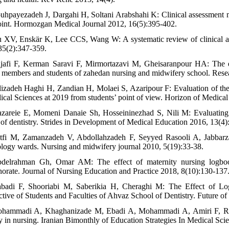
uhpayezadeh J, Dargahi H, Soltani Arabshahi K: Clinical assessment me
int. Hormozgan Medical Journal 2012, 16(5):395-402.
 XV, Enskär K, Lee CCS, Wang W: A systematic review of clinical as
35(2):347-359.
jafi F, Kerman Saravi F, Mirmortazavi M, Gheisaranpour HA: The ef
y members and students of zahedan nursing and midwifery school. Rese
lizadeh Haghi H, Zandian H, Molaei S, Azaripour F: Evaluation of the 
ical Sciences at 2019 from students’ point of view. Horizon of Medic
zareie E, Momeni Danaie Sh, Hosseininezhad S, Nili M: Evaluating t
 of dentistry. Strides in Development of Medical Education 2016, 13(4)
tfi M, Zamanzadeh V, Abdollahzadeh F, Seyyed Rasooli A, Jabbarzad
logy wards. Nursing and midwifery journal 2010, 5(19):33-38.
delrahman Gh, Omar AM: The effect of maternity nursing logbook o
orate. Journal of Nursing Education and Practice 2018, 8(10):130-137
badi F, Shooriabi M, Saberikia H, Cheraghi M: The Effect of Log
ctive of Students and Faculties of Ahvaz School of Dentistry. Future o
hammadi A, Khaghanizade M, Ebadi A, Mohammadi A, Amiri F, Raes
gy in nursing. Iranian Bimonthly of Education Strategies In Medical Sci