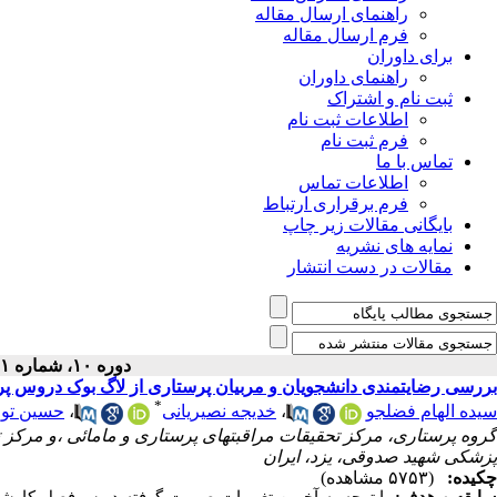
راهنمای ارسال مقاله
فرم ارسال مقاله
برای داوران
راهنمای داوران
ثبت نام و اشتراک
اطلاعات ثبت نام
فرم ثبت نام
تماس با ما
اطلاعات تماس
فرم برقراری ارتباط
بایگانی مقالات زیر چاپ
نمایه های نشریه
مقالات در دست انتشار
دوره ۱۰، شماره ۱ - ( ۱۰-۱۴۰۰ )
بررسی رضایتمندی دانشجویان و مربیان پرستاری از لاگ بوک دروس پ
*
حسین توا
،
خدیجه نصیریانی
،
سیده الهام فضلجو
گروه پرستاری، مرکز تحقیقات مراقبتهای پرستاری و مامائی ،و مرکز 
پزشکی شهید صدوقی، یزد، ایران
چکیده:
(۵۷۵۳ مشاهده)
ابقه
و هدف:
با
توجه به آخرین تغییرات صورت گرفته در سرفصل کارش