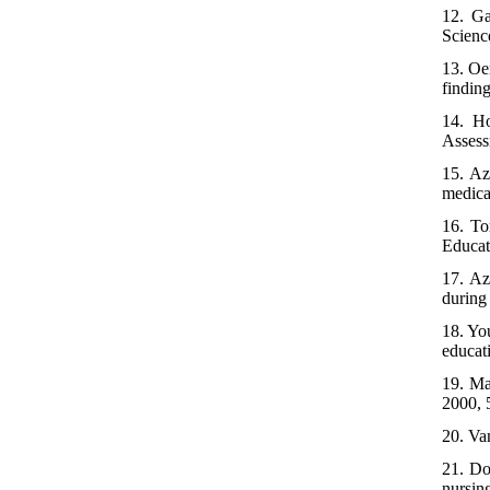
12. Ga
Scienc
13. Oe
findin
14. H
Assess
15. Az
medica
16. To
Educat
17. Az
during
18. Yo
educat
19. Ma
2000, 
20. Va
21. Do
nursin