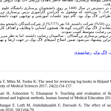
گرفت
مطالعه حاضر یک مطالعه نیمه تجربی است که به‌صورت در دسترس در سال 1400 بر روی دانشجویان پرستاری دان
شهید صدوقی یزد صورت گرفت. جامعه پژوهش شامل دانشجویان ترم 3،4، 5 می‌باشد که مشغول به گذراندن کارآموزی درس پرستا
. گام اول طراحی لاگ بوک بود. گام دوم: جلسات آموزشی و توجیهی جهت دانشج
همچون آشنایی با وظایف و اهداف کا،
،
موزشی رضایت متوسط کسب نمودند
سالمندان رضایت داشتند. اما به نظر می‌ر
-
ک در دروس پرستاری بزرگسالان
راین پیشنهاد می‌شود ضمن اصلاح آیتم‌های لاگ بوک در جهت ارتقا و بهر
رضایتمندی
،
لاگ بوک
،
a T, Mitra M, Tooba K: The need for reviewing log books in Birjand Un
sity of Medical Sciences 2017, 24(2):154-157.
ari H, Ashoorion V, Ehsanpour S: Teaching and evaluation of fiel
tional and logbook methods. Iranian Journal of Medical Education 201
hangar F, Lotfi M, Abdollahzadeh F, Davoodi A: The effect of usin
ion 2010, 10(1):64-70.