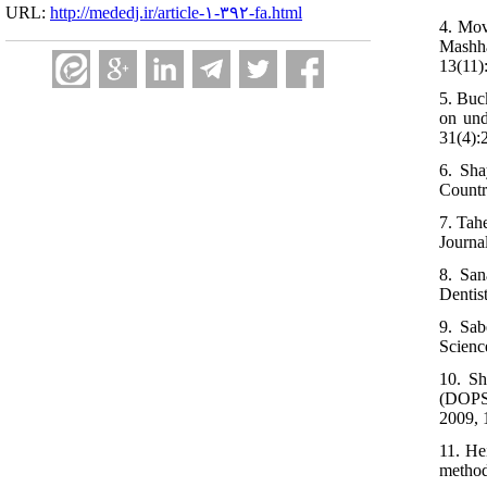
URL:
http://mededj.ir/article-۱-۳۹۲-fa.html
4. Mov
Mashha
13(11)
5. Buc
on und
31(4):
6. Sha
Countr
7. Tah
Journa
8. San
Dentis
9. Sab
Scienc
10. Sh
(DOPS)
2009, 
11. He
method