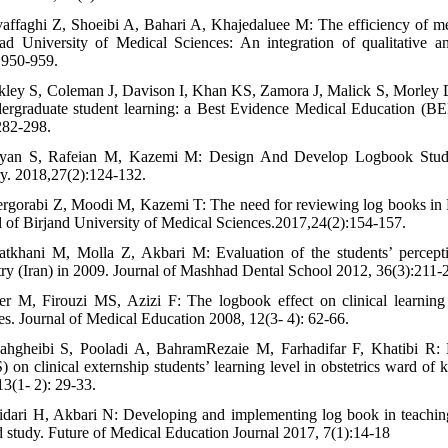
affaghi Z, Shoeibi A, Bahari A, Khajedaluee M: The efficiency of med
d University of Medical Sciences: An integration of qualitative an
:950-959.
kley S, Coleman J, Davison I, Khan KS, Zamora J, Malick S, Morley D, 
ergraduate student learning: a Best Evidence Medical Education (
282-298.
yan S, Rafeian M, Kazemi M: Design And Develop Logbook Studen
y. 2018,27(2):124-132.
ergorabi Z, Moodi M, Kazemi T: The need for reviewing log books in Bi
l of Birjand University of Medical Sciences.2017,24(2):154-157.
atkhani M, Molla Z, Akbari M: Evaluation of the students’ percept
try (Iran) in 2009. Journal of Mashhad Dental School 2012, 36(3):211-
er M, Firouzi MS, Azizi F: The logbook effect on clinical learning 
es. Journal of Medical Education 2008, 12(3- 4): 62-66.
ahgheibi S, Pooladi A, BahramRezaie M, Farhadifar F, Khatibi R: Ev
 on clinical externship students’ learning level in obstetrics ward of 
13(1- 2): 29-33.
idari H, Akbari N: Developing and implementing log book in teaching
 study. Future of Medical Education Journal 2017, 7(1):14-18