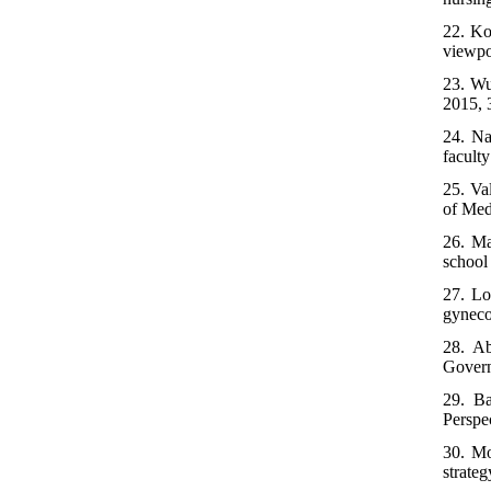
22. Ko
viewpo
23. Wu
2015, 
24. Na
facult
25. Va
of Med
26. Ma
school
27. Lo
gyneco
28. Ab
Govern
29. Ba
Perspe
30. Mo
strate