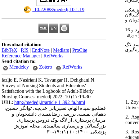
‎ 10.22088/mededj.10.1.19
شگاه علوم پزشکی
ری بزرگسالان
ویان و
در این مطالعه 70 دانشجوی پرستاری 35 نفر مرد (50%) و 35 نفر زن (50%) شرکت داشتند. 54 نفر (7/77%) از شرکت‌کنندگان دانشجو مجرد و 16
رآموزی
Download citation:
سد لاگ
ه‌گیری
BibTeX
|
RIS
|
EndNote
|
Medlars
|
ProCite
|
Reference Manager
|
RefWorks
Send citation to:
Mendeley
Zotero
RefWorks
fazljo E, Nasiriani K, Tavangar H, Dehghani N.
Survey of Nursing Students and Educators'
Satisfaction with the Logbook of Adult-Elderly
Nursing Courses. mededj 2022; 10 (1) :19-30
1. Zoy
URL:
http://mededj.ir/article-1-392-fa.html
Univer
فضلجو سیده الهام، نصیریانی خدیجه، توانگر حسین،
دهقانی نفیسه. بررسی رضایتمندی دانشجویان و
2. Asg
مربیان پرستاری از لاگ بوک دروس پرستاری
conven
بزرگسالان و پرستاری سالمندی. مجله آموزش
3. Ros
پزشکی. ۱۴۰۰; ۱۰ (۱) :۱۹-۳۰
educat