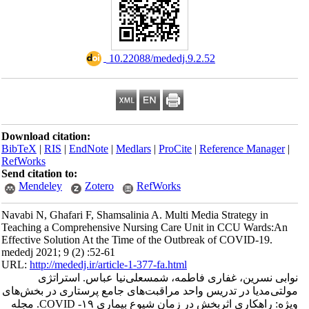
‎ 10.22088/mededj.9.2.52
Download citation:
BibTeX
|
RIS
|
EndNote
|
Medlars
|
ProCite
|
Reference Manager
|
RefWorks
Send citation to:
Mendeley
Zotero
RefWorks
Navabi N, Ghafari F, Shamsalinia A. Multi Media Strategy in
Teaching a Comprehensive Nursing Care Unit in CCU Wards:An
Effective Solution At the Time of the Outbreak of COVID-19.
mededj 2021; 9 (2) :52-61
URL:
http://mededj.ir/article-1-377-fa.html
نوابی نسرین، غفاری فاطمه، شمسعلی‌نیا عباس. استراتژی
مولتی‌مدیا در تدریس واحد مراقبت‌های جامع پرستاری در بخش‌های
ویژه: راهکاری اثربخش در زمان شیوع بیماری COVID -۱۹. مجله