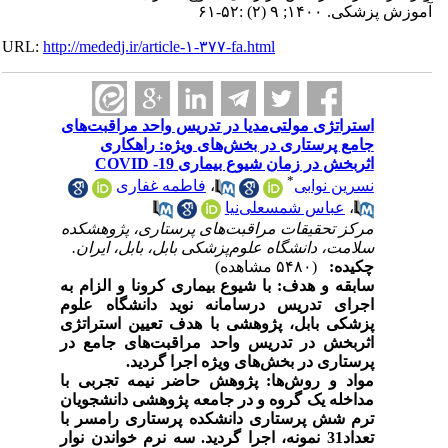
آموزش پزشکی. ۱۴۰۰; ۹ (۲) :۵۲-۶۱
URL:
http://mededj.ir/article-۱-۳۷۷-fa.html
استراتژی مولتی‌مدیا در تدریس واحد مراقبت‌های
جامع پرستاری در بخش‌های ویژه: راهکاری
اثربخش در زمان شیوع بیماری COVID -19
*
نسرین نوابی
،
فاطمه غفاری
،
عباس شمسعلی‌نیا
مرکز تحقیقات مراقبت‌های پرستاری، پژوهشکده
سلامت، دانشگاه علوم‌پزشکی بابل، بابل، ایران.
چکیده:
(۵۴۸۰ مشاهده)
سابقه
و هدف:
با شیوع بیماری کرونا و الزام به
اجرای تدریس درسامانه نوید دانشگاه علوم
پزشکی بابل، پژوهشی با هدف تعیین استراتژی
اثربخش در تدریس واحد مراقبت‌های جامع در
پرستاری در بخش
های ویژه اجرا گردید.
مواد و روش‌ها:
پژوهش حاضر نیمه تجربی با
مداخله یک گروه و در جامعه پژوهشی دانشجویان
ترم شش پرستاری دانشکده پرستاری رامسر با
تعداد31 نمونه، اجرا گردید. سه نرم خواندن نوار