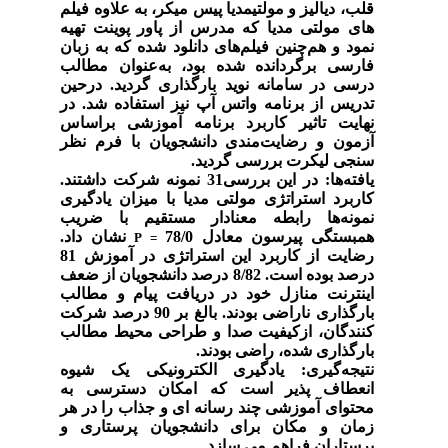
قلب، دیالیز و مولتی­مدیا پیس میکر، به علاوه فیلم
های مولتی مدیا که مدرس از پاور پوینت تهیه
نمود و هم‌چنین فیلم
های دانلود شده که به زبان
فارسی برگردانده شده بود، به‌عنوان مطالب
درسی در سامانه نوید
بارگذاری گردید. درحین
تدریس از برنامه واتس آپ نیز استفاده شد. در
نهایت تاثیر کاربرد برنامه آموزشی براساس
آزمون و رضایت‌مندی دانشجویان با فرم نظر
سنجی لیکرت بررسی گردید.
یافته‌ها:
در این بررسی31 نمونه شرکت داشتند.
کاربرد استراتژی مولتی مدیا با میزان یادگیری
نمونه‌ها رابطه معنادار مستقیم با ضریب
همبستگی پیرسون معادل 78/0
نشان داد.
= P
رضایت از کاربرد این استراتژی در آموزش 81
درصد
بوده است. 8/82 درصد دانشجویان از ضعف
اینترنت منازل خود در دریافت پیام و مطالب
بارگذاری ناراضی بودند. بالغ ‌بر 90 درصد شرکت
کنندگان، ازکیفیت صدا و طراحی محیط مطالب
بارگذاری شده، راضی بودند.
نتیجه‌گیری:
یادگیری الکترونیکی یک شیوه
انعطاف پذیر است که امکان دسترسی به
محتوای آموزشی چند رسانه ای و جذاب را در هر
زمان و مکان برای دانشجویان پرستاری و
پرستاران فراهم می سازد.