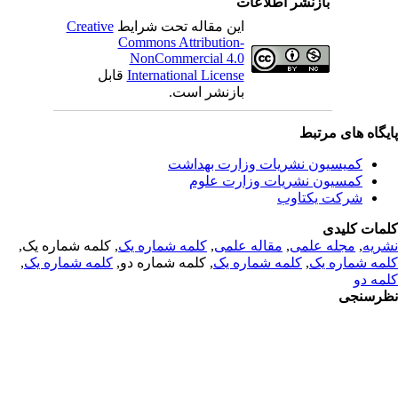
بازنشر اطلاعات
این مقاله تحت شرایط
Creative
Commons Attribution-
NonCommercial 4.0
International License
قابل
بازنشر است.
یگاه های مرتبط
کمیسیون نشریات وزارت بهداشت
کمسیون نشریات وزارت علوم
شرکت یکتاوب
مات کلیدی
ریه
,
مجله علمی
,
مقاله علمی
,
کلمه شماره یک
, کلمه شماره یک,
مه شماره یک
,
کلمه شماره یک
, کلمه شماره دو,
کلمه شماره یک
,
مه دو
رسنجی