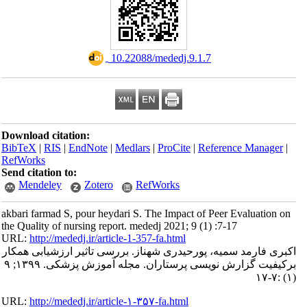
‎ 10.22088/mededj.9.1.7
Download citation:
BibTeX
|
RIS
|
EndNote
|
Medlars
|
ProCite
|
Reference Manager
|
RefWorks
Send citation to:
Mendeley
Zotero
RefWorks
akbari farmad S, pour heydari S. The Impact of Peer Evaluation on
the Quality of nursing report. mededj 2021; 9 (1) :7-17
URL:
http://mededj.ir/article-1-357-fa.html
اکبری فارمد سمیه، پورحیدری شهناز. بررسی تاثیر ارزشیابی همکار
برکیفیت گزارش نویسی پرستاران. مجله آموزش پزشکی. ۱۳۹۹; ۹
(۱) :۷-۱۷
URL:
http://mededj.ir/article-۱-۳۵۷-fa.html