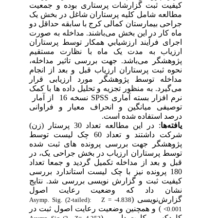
کیفیت ثبت گزارشات پرستاری بوده و جمعیت
مطالعه شامل کلیه پرستاران شاغل در بخش یک
جراحی بیمارستان کمالی کرج با سابقه حداقل دو
ماه کار در این بخش می‌باشند. ﻣﺪاﺧﻠﻪ به صورت
اﺟﺮای ﻓﺮآﻳﻨﺪ ارزﺷﻴﺎﺑﻲ ﻫﻤﻜﺎر ﺗﻮﺳﻂ ﭘﺮﺳﺘﺎران
ارزﻳﺎب به مدت یک ماه ﺑﺎ ﻧﻈﺎرت ﻣﺴﺘﻘﻴﻢ
ﭘﮋوﻫﺸﮕﺮ می‌باشد. جهت بررسی تاثیر مداخله،
نحوه ثبت پرستاران ارزیاب قبل و بعد از انجام
مداخله توسط پژوهشگر مورد ارزیابی قرار
می‌‌گیرد. به منظور تجزیه و تحلیل داده ها با کمک
نرم افزار بسته آماری
SPSS
نسخه 16 از آمار
توصیفی میانگین و انحراف معیار و فراوانی
درصد استفاده شده است.
یافته‌ها
: در این مطالعه تعداد 30 پرستار (زن)
شرکت داشتند و تعداد 60 چک لیست توسط
پژوهشگر جهت بررسی پرونده های ثبت شده
توسط پرستاران ارزیاب در بخش جراحی یک، در
قبل و بعد از مداخله تکمیل گردید و جمعا تعداد
180 پرونده نیز با چک لیست استاندارد بررسی
کیفیت ثبت و گزارش نویسی بررسی شد. نتایج
نشان داد که وضعیت رعایت اصول
گزارش‌نویسی (
Asymp. Sig. (2-tailed):
Z = -4.838
) و همچنین وضعیت رعایت اصول ثبت در
<0.001
کاردکس و کارت دارویی (