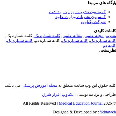
یگاه های مرتبط
کمیسیون نشریات وزارت بهداشت
کمسیون نشریات وزارت علوم
شرکت یکتاوب
مات کلیدی
ریه
,
مجله علمی
,
مقاله علمی
,
کلمه شماره یک
, کلمه شماره یک,
مه شماره یک
,
کلمه شماره یک
, کلمه شماره دو,
کلمه شماره یک
,
مه دو
رسنجی
یه حقوق این وب سایت متعلق به
مجله آموزش پزشکی
می باشد.
احی و برنامه نویسی :
یکتاوب افزار شرق
Medical Education Journal
© 2026 
Designed & Developed by :
Yektaw