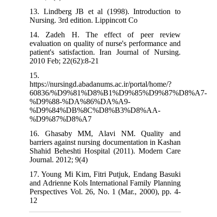
13. Lindberg JB et al (1998). Introduction to
Nursing. 3rd edition. Lippincott Co
14. Zadeh H. The effect of peer review
evaluation on quality of nurse's performance and
patient's satisfaction. Iran Journal of Nursing.
2010 Feb; 22(62):8-21
15.
https://nursingd.abadanums.ac.ir/portal/home/?
60836/%D9%81%D8%B1%D9%85%D9%87%D8%A7-
%D9%88-%DA%86%DA%A9-
%D9%84%DB%8C%D8%B3%D8%AA-
%D9%87%D8%A7
16. Ghasaby MM, Alavi NM. Quality and
barriers against nursing documentation in Kashan
Shahid Beheshti Hospital (2011). Modern Care
Journal. 2012; 9(4)
17. Young Mi Kim, Fitri Putjuk, Endang Basuki
and Adrienne Kols International Family Planning
Perspectives Vol. 26, No. 1 (Mar., 2000), pp. 4-
12