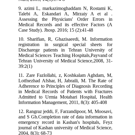
9. azimi L, markazimoghaddam N, Rostami K,
Talebi A, Eskandari A, Mirzaiy A et al .
Assessing the Physicians' Order Errors in
Medical Records and its effective Factors (A
Case Study). Jhosp. 2016; 15 (2):41-48
10. Sharifian, R, Ghazisaeedi, M. Information
registration in surgical special sheets for
Discharege patients in Tehran University of
Medical Sciences Teaching Hospitals,Payvand of
Tehran University of Medical Science,2008, 31-
39:2(1)
11. Zare Fazlollahi, z, Koshkalam Aghdam, M,
Lotfnezhad Afshar, H, Jabraili, M. The Rate of
Adherence to Principles of Diagnosis Recording
in Medical Records of Patients with Fractures
Admitted to Urmia Motahari Hospital, Health
Information Management, 2011, 8(3): 405-408
12. Rangraz jeddi, F, Farzandipoor, M, Moosavi,
and S Gh.Completion rate of data information in
emergency record in Kashan's hospitals, Feyz
journal of Kashan university of Medical Science,
2004, 8(3): 68-73