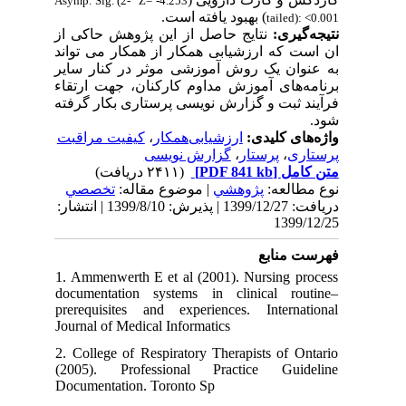
Asymp. Sig. (2-
Z= -4.253
) بهبود یافته است.
tailed): <0.001
نتیجه‌گیری:
نتایج حاصل از این پژوهش حاکی از
ان است که ارزشیابی همکار از همکار می تواند
به عنوان یک روش آموزشی موثر در کنار سایر
برنامه‌های آموزش مداوم کارکنان، جهت ارتقاء
فرآیند ثبت و گزارش نویسی پرستاری بکار گرفته
شود.
واژه‌های کلیدی:
ارزشیابی‌همکار
،
کیفیت‌ مراقبت
پرستاری
،
پرستار
،
گزارش نویسی
متن کامل
[PDF 841 kb]
(۲۴۱۱ دریافت)
نوع مطالعه:
پژوهشي
| موضوع مقاله:
تخصصي
دریافت: 1399/12/27 | پذیرش: 1399/8/10 | انتشار:
1399/12/25
فهرست منابع
1. Ammenwerth E et al (2001). Nursing process
documentation systems in clinical routine–
prerequisites and experiences. International
Journal of Medical Informatics
2. College of Respiratory Therapists of Ontario
(2005). Professional Practice Guideline
Documentation. Toronto Sp