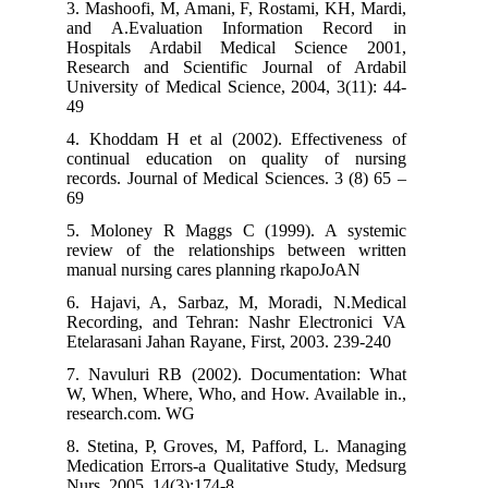
3. Mashoofi, M, Amani, F, Rostami, KH, Mardi,
and A.Evaluation Information Record in
Hospitals Ardabil Medical Science 2001,
Research and Scientific Journal of Ardabil
University of Medical Science, 2004, 3(11): 44-
49
4. Khoddam H et al (2002). Effectiveness of
continual education on quality of nursing
records. Journal of Medical Sciences. 3 (8) 65 –
69
5. Moloney R Maggs C (1999). A systemic
review of the relationships between written
manual nursing cares planning rkapoJoAN
6. Hajavi, A, Sarbaz, M, Moradi, N.Medical
Recording, and Tehran: Nashr Electronici VA
Etelarasani Jahan Rayane, First, 2003. 239-240
7. Navuluri RB (2002). Documentation: What
W, When, Where, Who, and How. Available in.,
research.com. WG
8. Stetina, P, Groves, M, Pafford, L. Managing
Medication Errors-a Qualitative Study, Medsurg
Nurs, 2005, 14(3):174-8