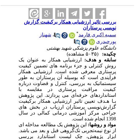
بررسی تاثیر ارزشیابی همکار برکیفیت گزارش
نویسی پرستاران
*
سمیه اکبری فارمد
،
شهناز
پورحیدری
دانشگاه علوم پزشکی شهید بهشتی
چکیده:
(۵۰۳۵ مشاهده)
سابقه
و هدف:
ارزشیابی همکار به عنوان یک
روش کنترلی و جزء برنامه های تضمین کیفیت
پرستاری معرفی شده است. ارزشیابی همکار
فرآیندی است که بوسیله آن پرستاران به طور
سیستماتیک به بررسی، کنترل و قضاوت درباره
کیفیت مراقبت پرستاری در مقایسه با
استانداردهای حرفه‌ای می پردازند. این پژوهش
بـا هـدف تعیین تاثیر ارزشیابی همکار برکیفیت
گزارش‌نویسی پرستاران ارزیا
ب
در بخش های
جراحی مرکز آموزشی درمانی کمالی در سال
1398 انجام شده است.
مواد و روش­ها:
این پژوهش یک مطالعه مداخله ای
از نوع نیمه‌تجربی تک‌گروهی قبل و بعد می باشد.
ابزار پژوهش، چک لیست استاندارد بررسی