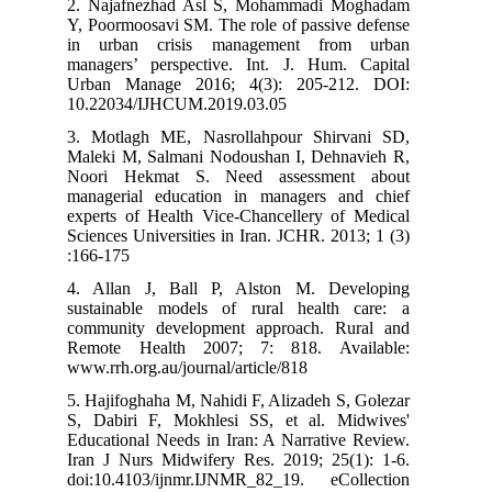
2. Najafnezhad Asl S, Mohammadi Moghadam
Y, Poormoosavi SM. The role of passive defense
in urban crisis management from urban
managers’ perspective. Int. J. Hum. Capital
Urban Manage 2016; 4(3): 205-212. DOI:
10.22034/IJHCUM.2019.03.05
3. Motlagh ME, Nasrollahpour Shirvani SD,
Maleki M, Salmani Nodoushan I, Dehnavieh R,
Noori Hekmat S. Need assessment about
managerial education in managers and chief
experts of Health Vice-Chancellery of Medical
Sciences Universities in Iran. JCHR. 2013; 1 (3)
:166-175
4. Allan J, Ball P, Alston M. Developing
sustainable models of rural health care: a
community development approach. Rural and
Remote Health 2007; 7: 818. Available:
www.rrh.org.au/journal/article/818
5. Hajifoghaha M, Nahidi F, Alizadeh S, Golezar
S, Dabiri F, Mokhlesi SS, et al. Midwives'
Educational Needs in Iran: A Narrative Review.
Iran J Nurs Midwifery Res. 2019; 25(1): 1-6.
doi:10.4103/ijnmr.IJNMR_82_19. eCollection