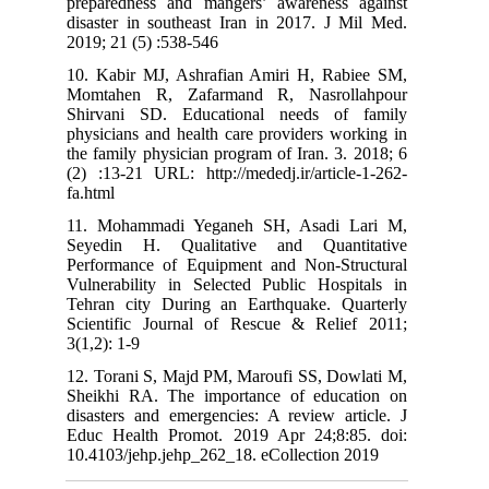
preparedness and mangers’ awareness against
disaster in southeast Iran in 2017. J Mil Med.
2019; 21 (5) :538-546
10. Kabir MJ, Ashrafian Amiri H, Rabiee SM,
Momtahen R, Zafarmand R, Nasrollahpour
Shirvani SD. Educational needs of family
physicians and health care providers working in
the family physician program of Iran. 3. 2018; 6
(2) :13-21 URL: http://mededj.ir/article-1-262-
fa.html
11. Mohammadi Yeganeh SH, Asadi Lari M,
Seyedin H. Qualitative and Quantitative
Performance of Equipment and Non-Structural
Vulnerability in Selected Public Hospitals in
Tehran city During an Earthquake. Quarterly
Scientific Journal of Rescue & Relief 2011;
3(1,2): 1-9
12. Torani S, Majd PM, Maroufi SS, Dowlati M,
Sheikhi RA. The importance of education on
disasters and emergencies: A review article. J
Educ Health Promot. 2019 Apr 24;8:85. doi:
10.4103/jehp.jehp_262_18. eCollection 2019