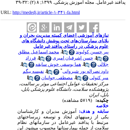
پدافند غیرعامل. مجله آموزش پزشکی. ۱۳۹۹; ۸ (۲) :۳۲-۳۹
URL:
http://mededj.ir/article-۱-۳۴۱-fa.html
نیازهای آموزشی اعضای کمیته مدیریت بحران و
بلایای بیمارستان‌های تحت پوشش دانشگاه های
علوم پزشکی در راستای پدافند غیرعامل
محمد اسماعیل مطلق
،
پیر حسین کولیوند
فرزاد
،
حسن اشرفیان امیری
،
،
هما یوسفی خوش سابقه
،
جلالی
*
نفیسه بیگم
،
داود نصراله پور شیروانی
مصطفی جوانیان
،
میر کتولی
مرکز تحقیقات عوامل اجتماعی موثر بر سالمت،
پژوهشکده سلامت، دانشگاه علوم پزشکی بابل،
بابل، ایران
چکیده:
(۵۷۱۹ مشاهده)
خلاصه
سابقه و هدف:
آموزش مدیران و کارشناسان
یکی از زمینه­های ایجاد و توسعه زیرساخت­های
مرتبط با پدافند غیرعامل در سازمان­های نظام
سلامت از جمله بیمارستان­ها محسوب می­شود. این