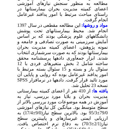
مطالعه به منظور سنجش نیازهای آموزشی
اعضای کمیته مدیریت بحران بیمارستان­ها
در
راستای مباحث مرتبط با امور پدافند غیرعامل
انجام گرفت.
مواد و روشها:
این مطالعه مقطعی در سال 1397
انجام شد. محیط بیمارستان­های تحت پوشش
دانشگاه­های علوم پزشکی بودند که بر اساس
آمایش سرزمینی به صورت تصادفی و جامعه و
نمونه پژوهش، اعضای کمیته مدیریت بحران
بیمارستان­ها بودند که به صورت سرشماری انتخاب
شدند. ابزار جمع­آوری داده­ها پرسشنامه­ محقق
ساخته شامل 2 بخش متغیرهای فردی با 12
سئوال باز و بسته و 15 سئوال بسته مرتبط با
امور پدافند غیرعامل بوده که روایی و پایایی آن
SPSS
مورد تائید قرار گرفت. داده­ها در نرم­افزار
نسخه 23 تحلیل شد.
یافته ها:
از 410 نفر از اعضای کمیته بیمارستانی
مدیریت بحران و بلایا مورد بررسی، نیاز به
آموزش در همه موضوعات مورد بررسی بالاتر از
سطح متوسط بود. میانگین کل نیازهای آموزشی
17/4) به
±
95/3 بود. بالاترین سطح نیاز(9/0
±
79/0
ارزیابی ایمنی غیرسازه­ای و پایین­ترین سطح
70/3) به دفاع نرم اختصاص یافت.
±
نیاز(2/1