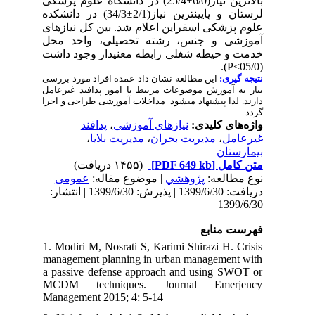
25/4) در دانشگاه علوم پزشکی
±
بالاترین نیاز(6/0
34/3) در دانشکده
±
لرستان و پایین­ترین نیاز(2/1
علوم پزشکی اسفراین اعلام شد. بین کل نیازهای
آموزشی و جنس، رشته تحصیلی، واحد محل
خدمت و حیطه شغلی رابطه معنی­دار وجود داشت
).
P
>
(05/0
نتیجه گیری:
این مطالعه نشان داد عمده
افراد مورد بررسی
نیاز به آموزش موضوعات مرتبط با امور پدافند غیرعامل
دارند
. لذا پیشنهاد می­شود مداخلات آموزشی طراحی و اجرا
­گردد.
پدافند
،
نیازهای آموزشی
واژه‌های کلیدی:
،
مدیریت بلایا
،
مدیریت بحران
،
غیرعامل
بیمارستان
(۱۴۵۵ دریافت)
[PDF 649 kb]
متن کامل
نوع مطالعه:
پژوهشي
| موضوع مقاله:
عمومى
دریافت: 1399/6/30 | پذیرش: 1399/6/30 | انتشار:
1399/6/30
فهرست منابع
1. Modiri M, Nosrati S, Karimi Shirazi H. Crisis
management planning in urban management with
a passive defense approach and using SWOT or
MCDM techniques. Journal Emerjency
Management 2015; 4: 5-14