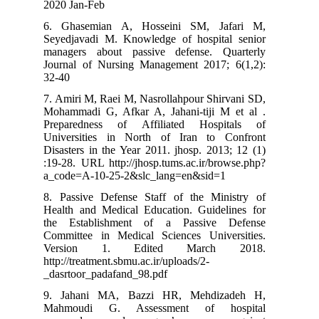
2020 Jan-Feb
6. Ghasemian A, Hosseini SM, Jafari M,
Seyedjavadi M. Knowledge of hospital senior
managers about passive defense. Quarterly
Journal of Nursing Management 2017; 6(1,2):
32-40
7. Amiri M, Raei M, Nasrollahpour Shirvani SD,
Mohammadi G, Afkar A, Jahani-tiji M et al .
Preparedness of Affiliated Hospitals of
Universities in North of Iran to Confront
Disasters in the Year 2011. jhosp. 2013; 12 (1)
:19-28. URL http://jhosp.tums.ac.ir/browse.php?
a_code=A-10-25-2&slc_lang=en&sid=1
8. Passive Defense Staff of the Ministry of
Health and Medical Education. Guidelines for
the Establishment of a Passive Defense
Committee in Medical Sciences Universities.
Version 1. Edited March 2018.
http://treatment.sbmu.ac.ir/uploads/2-
_dasrtoor_padafand_98.pdf
9. Jahani MA, Bazzi HR, Mehdizadeh H,
Mahmoudi G. Assessment of hospital