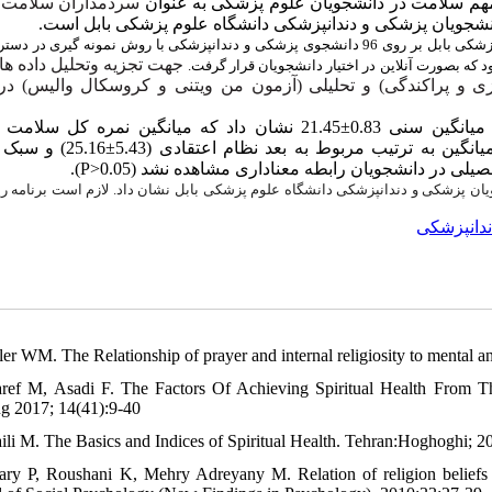
 مهم سلامت در دانشجویان علوم پزشکی به عنوان
سردمداران سلامت 
نشجویان پزشکی و دندانپزشکی دانشگاه علوم پزشکی بابل
است.
این مطالعه تحقیق توصیفی- تحلیلی در سال 1398 در دانشگاه علوم پزشکی بابل بر روی 96 دانشجوی پزشکی و دندانپزشکی با روش نمونه گی
جهت تجزیه وتحلیل داده ها 
بود که بصورت آنلاین در اختیار دانشجویان قرار گرفت
 و پراکندگی) و تحلیلی (آزمون من ویتنی و کروسکال والیس) د
نشان داد که میانگین نمره کل سلامت 
21.45±0.83
و سبک زن
25.16±5.43
میانگین به ترتیب مربوط به بعد نظام اعتقادی
).
P>0.05
) صیلی در دانشجویان رابطه معناداری مشاهده نشد
ان پزشکی و دندانپزشکی دانشگاه علوم پزشکی بابل نشان داد. لازم است برنامه ری
دانپزشکی
ler WM. The Relationship of prayer and internal religiosity to mental an
ref M, Asadi F. The Factors Of Achieving Spiritual Health From T
ng 2017; 14(41):9-40
aili M. The Basics and Indices of Spiritual Health. Tehran:Hoghoghi; 2
ary P, Roushani K, Mehry Adreyany M. Relation of religion beliefs a