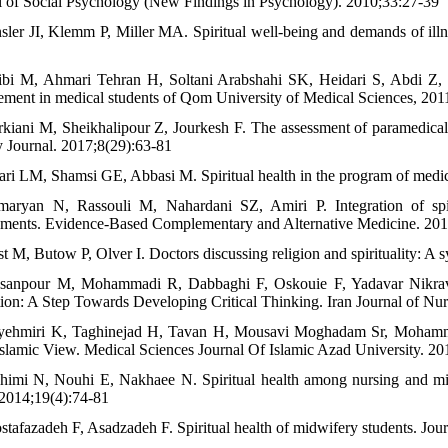
l of Social Psychology (New Findings in Psychology). 2010;33:27-39
nsler JI, Klemm P, Miller MA. Spiritual well-being and demands of ill
ibi M, Ahmari Tehran H, Soltani Arabshahi SK, Heidari S, Abdi Z, S
ement in medical students of Qom University of Medical Sciences, 201
rkiani M, Sheikhalipour Z, Jourkesh F. The assessment of paramedical st
y Journal. 2017;8(29):63-81
ari LM, Shamsi GE, Abbasi M. Spiritual health in the program of medic
aryan N, Rassouli M, Nahardani SZ, Amiri P. Integration of spirit
ements. Evidence-Based Complementary and Alternative Medicine. 20
t M, Butow P, Olver I. Doctors discussing religion and spirituality: A 
sanpour M, Mohammadi R, Dabbaghi F, Oskouie F, Yadavar Nikrave
ion: A Step Towards Developing Critical Thinking. Iran Journal of Nu
yehmiri K, Taghinejad H, Tavan H, Mousavi Moghadam Sr, Mohammadi
slamic View. Medical Sciences Journal Of Islamic Azad University. 20
himi N, Nouhi E, Nakhaee N. Spiritual health among nursing and midw
 2014;19(4):74-81
stafazadeh F, Asadzadeh F. Spiritual health of midwifery students. Jou