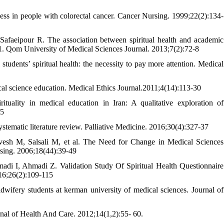
ness in people with colorectal cancer. Cancer Nursing. 1999;22(2):134-
afaeipour R. The association between spiritual health and academic
1. Qom University of Medical Sciences Journal. 2013;7(2):72-8
udents’ spiritual health: the necessity to pay more attention. Medical
al science education. Medical Ethics Journal.2011;4(14):113-30
uality in medical education in Iran: A qualitative exploration of
15
systematic literature review. Palliative Medicine. 2016;30(4):327-37
sh M, Salsali M, et al. The Need for Change in Medical Sciences
rsing. 2006;18(44):39-49
 I, Ahmadi Z. Validation Study Of Spiritual Health Questionnaire
16;26(2):109-115
ifery students at kerman university of medical sciences. Journal of
rnal of Health And Care. 2012;14(1,2):55- 60.