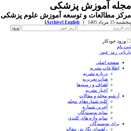
مجله آموزش پزشکی
مرکز مطالعات و توسعه آموزش علوم پزشکی ب
[
Archive
]
English
|
پنجشنبه 15 مرداد 1405
ورود خودکار
ثبت نام
بازیابی رمز عبور
صفحه اصلی
اطلاعات نشریه
درباره نشریه
هیات تحریریه
اهداف و زمینه‌ها
اخبار نشریه
آرشیو مجله و مقالات
کلیه شماره‌های مجله
آخرین شماره
نمایه نویسندگان
نمایه واژه های کلیدی
برای نویسندگان
راهنمای نگارش مقاله