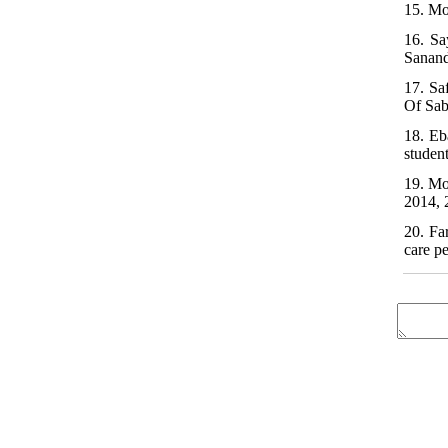
15. Mo
16. Sa
Sanand
17. Sa
Of Sab
18. Eb
studen
19. Mo
2014, 
20. Fa
care p