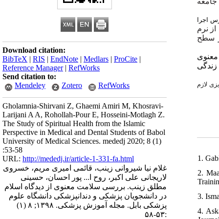
جامعه
ری در دسترس اجرا
از نرم
ر سطح
Download citation:
معنوی
BibTeX
|
RIS
|
EndNote
|
Medlars
|
ProCite
|
) دگی
Reference Manager
|
RefWorks
Send citation to:
زی لازم
Mendeley
Zotero
RefWorks
Gholamnia-Shirvani Z, Ghaemi Amiri M, Khosravi-
Larijani A A, Rohollah-Pour E, Hosseini-Motlagh Z.
The Study of Spiritual Health from the Islamic
Perspective in Medical and Dental Students of Babol
University of Medical Sciences. mededj 2020; 8 (1)
:53-58
1. Gab
URL:
http://mededj.ir/article-1-331-fa.html
غلام نیا شیروانی زینب، قائمی امیری مریم، خسروی
2. Maa
لاریجانی علی اکبر، روح ا... پور احسان، حسینی
Traini
مطلق زینب. بررسی سلامت معنوی از دیدگاه اسلام
در دانشجویان پزشکی و دندانپزشکی دانشگاه علوم
3. Ism
پزشکی بابل. مجله آموزش پزشکی. ۱۳۹۸; ۸ (۱)
4. Ask
:۵۳-۵۸