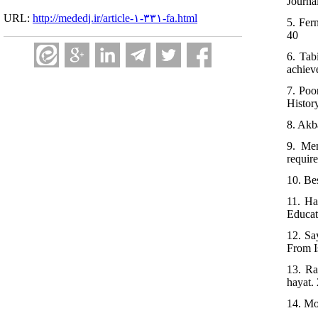
Journa
URL:
http://mededj.ir/article-۱-۳۳۱-fa.html
5. Fer
40
6. Tab
achiev
7. Poo
Histor
8. Akb
9. Mem
requir
10. Bes
11. Ha
Educat
12. Sa
From I
13. Ra
hayat.
14. Mo