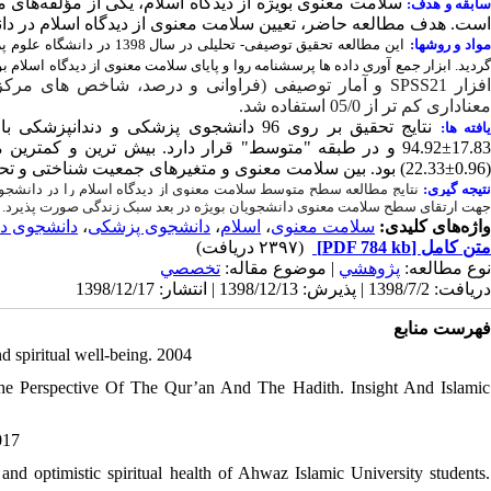
سلامت معنوی بویژه از دیدگاه اسلام، یکی از مؤلفه‌های
سابقه و هدف
است. هدف مطالعه حاضر، تعیین
سلامت معنوی از دیدگاه اسلام در دا
مواد و روشها
گردید. ابزار جمع آوری داده ها پرسشنامه روا و پایای سلامت معنوی از دیدگاه اسلام 
و آمار توصیفی (فراوانی و درصد، شاخص های مرکزی
SPSS21
فزار
معناداری کم تر از 05/0 استفاده شد.
نتایج تحقیق بر روی 96 دانشجوی پزشکی و دندانپزشکی با میانگین سنی
یافته ها
و در طبقه "متوسط" قرار دارد. بیش ترین و کمترین  (
94.92±17.8
بود. بین سلامت معنوی و متغیرهای جمعیت شناختی و تح (
22.33±0.96
(
نتیجه گیری
نتایج مطالعه سطح متوسط سلامت معنوی از دیدگاه اسلام را در دانشجوی
جهت ارتقای سطح سلامت معنوی دانشجویان بویژه در بعد سبک زندگی صورت پذیرد.
دانشجوی دن
،
دانشجوی پزشکی
،
اسلام
،
سلامت معنوی
واژه‌های کلیدی:
(۲۳۹۷ دریافت)
[PDF 784 kb]
متن کامل
نوع مطالعه:
پژوهشي
| موضوع مقاله:
تخصصي
دریافت: 1398/7/2 | پذیرش: 1398/12/13 | انتشار: 1398/12/17
فهرست منابع
d spiritual well-being. 2004
he Perspective Of The Qur’an And The Hadith. Insight And Islamic
017
nd optimistic spiritual health of Ahwaz Islamic University students.