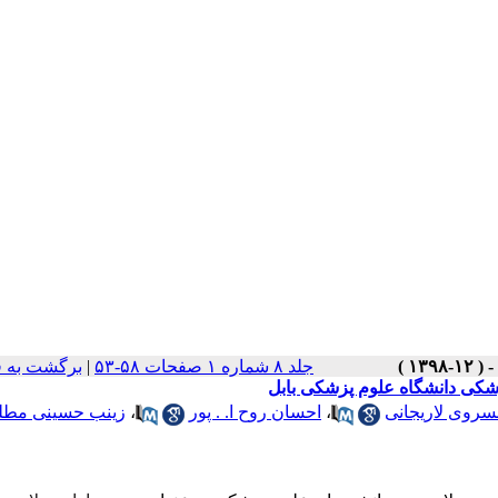
برگشت به 
|
جلد ۸ شماره ۱ صفحات ۵۸-۵۳
زشکی دانشگاه علوم پزشکی بابل
زینب حسینی مطل
،
احسان روح ا. . پور
،
سروی لاریجانی