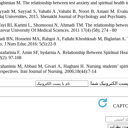
ghimian M. The relationship between test anxiety and spiritual health 
yyadi M, Sayyad S, Vahabi A ,Vahabi B, Noori B, Amani M. Evaluation 
aj Universities, 2015. Shenakht Journal of Psychology and Psychiatry.
fayi RI, Karimi L, Shomoossi N, Ahmadi TM. The relationship between s
zevar University Of Medical Sciences. 2011 17(4) (58); 274 - 80
adi BN, Hosseini MA, Rahgoi A, Fallahi Khoshknab M, Biglarian A. Th
ts. J Nurs Educ.2016: 5(5):22-9
zafarinia F, Amin SF, hydarnia A. Relationship Between Spiritual He
2(2): 97-108
rahaninia M, Abbasi M, Givari A, Haghani H. Nursing students’ spiritua
erspectives. Iran Journal of Nursing. 2006;18(44):7-14
یا پست الکترونیک شما