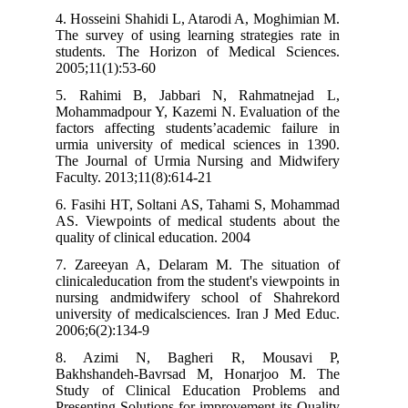
4. Hosseini Shahidi L, Atarodi A, Moghimian M.
The survey of using learning strategies rate in
students. The Horizon of Medical Sciences.
2005;11(1):53-60
5. Rahimi B, Jabbari N, Rahmatnejad L,
Mohammadpour Y, Kazemi N. Evaluation of the
factors affecting students’academic failure in
urmia university of medical sciences in 1390.
The Journal of Urmia Nursing and Midwifery
Faculty. 2013;11(8):614-21
6. Fasihi HT, Soltani AS, Tahami S, Mohammad
AS. Viewpoints of medical students about the
quality of clinical education. 2004
7. Zareeyan A, Delaram M. The situation of
clinicaleducation from the student's viewpoints in
nursing andmidwifery school of Shahrekord
university of medicalsciences. Iran J Med Educ.
2006;6(2):134-9
8. Azimi N, Bagheri R, Mousavi P,
Bakhshandeh-Bavrsad M, Honarjoo M. The
Study of Clinical Education Problems and
Presenting Solutions for improvement its Quality