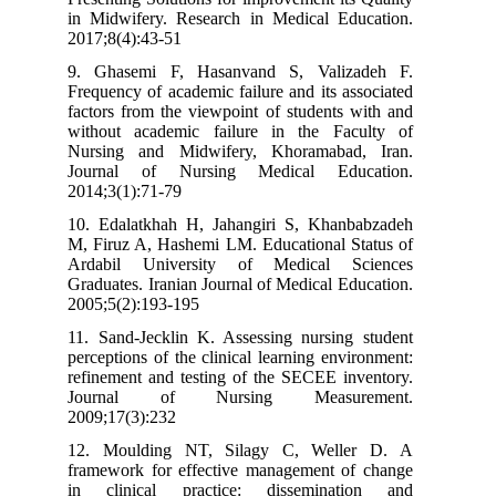
in Midwifery. Research in Medical Education.
2017;8(4):43-51
9. Ghasemi F, Hasanvand S, Valizadeh F.
Frequency of academic failure and its associated
factors from the viewpoint of students with and
without academic failure in the Faculty of
Nursing and Midwifery, Khoramabad, Iran.
Journal of Nursing Medical Education.
2014;3(1):71-79
10. Edalatkhah H, Jahangiri S, Khanbabzadeh
M, Firuz A, Hashemi LM. Educational Status of
Ardabil University of Medical Sciences
Graduates. Iranian Journal of Medical Education.
2005;5(2):193-195
11. Sand-Jecklin K. Assessing nursing student
perceptions of the clinical learning environment:
refinement and testing of the SECEE inventory.
Journal of Nursing Measurement.
2009;17(3):232
12. Moulding NT, Silagy C, Weller D. A
framework for effective management of change
in clinical practice: dissemination and