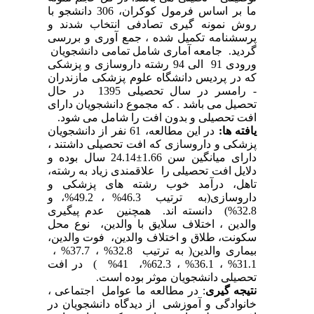
ما بر اساس فرمول کوکران، 306 دانشجو با
روش نمونه گیری تصادفی انتخاب شدند و
پرسشنامه تکمیل شده ، جمع آوری و بررسی
گردید. جامعه آماری شامل تمامی دانشجویان
ورودی 91 الی 94 رشته داروسازی و پزشکی
که در پردیس دانشگاه علوم پزشکی مازندران
- رامسر در سال تحصیلی 1395 در حال
تحصیل می باشد . که مجموع دانشجویان دارای
افت تحصیلی و بدون افت را شامل می شود.
یافته ها:
در
این مطالعه، 61 نفر از دانشجویان
پزشکی و داروسازی که افت تحصیلی داشتند ،
24.14 سال بوده و
±
دارای میانگین سن 1.66
دلایل افت تحصیلی را علاقمندی زیاد به رشته،
تاهل، درآمد خوب رشته های پزشکی و
داروسازی(به ترتیب 46.3% ، 49.2%، و
32.8%) دانسته اند. همچنین عدم پیگیری
والدین ، اختلاف سلایق با والدین، نوع محل
سکونت، طلاق و اختلاف والدین، فوت والدین،
بیماری والدین( به ترتیب 32.8% ، 37.7% ،
31.1% ، 36.1% ، 62.3%، 41% ) در افت
تحصیلی دانشجویان موثر بوده است.
در مطالعه ما عوامل اجتماعی ،
:
نتیجه گیری
خانوادگی و آموزشی از دیدگاه دانشجویان در