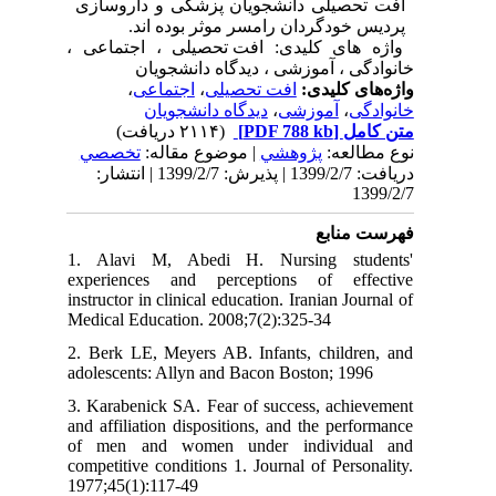
افت تحصیلی دانشجویان پزشکی و داروسازی
پردیس خودگردان رامسر موثر بوده اند.
واژه های کلیدی:
افت تحصیلی ، اجتماعی ،
خانوادگی ، آموزشی ، دیدگاه دانشجویان
،
اجتماعی
،
افت تحصیلی
واژه‌های کلیدی:
دیدگاه دانشجویان
،
آموزشی
،
خانوادگی
(۲۱۱۴ دریافت)
[PDF 788 kb]
متن کامل
نوع مطالعه:
پژوهشي
| موضوع مقاله:
تخصصي
دریافت: 1399/2/7 | پذیرش: 1399/2/7 | انتشار:
1399/2/7
فهرست منابع
1. Alavi M, Abedi H. Nursing students'
experiences and perceptions of effective
instructor in clinical education. Iranian Journal of
Medical Education. 2008;7(2):325-34
2. Berk LE, Meyers AB. Infants, children, and
adolescents: Allyn and Bacon Boston; 1996
3. Karabenick SA. Fear of success, achievement
and affiliation dispositions, and the performance
of men and women under individual and
competitive conditions 1. Journal of Personality.
1977;45(1):117-49