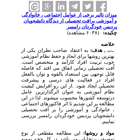
میزان تاثیر برخی از عوامل اجتماعی ، خانوادگی
و آموزشی برافت تحصیلی از دیدگاه دانشجویان
پردیس خودگردان رامسر
چکیده:
(۶۰۳۸ مشاهده)
خلاصه
هدف:
به اعتقاد صاحب نظران یکی از
سابقه و
بهترین روشها برای ایجاد و حفظ نظام آموزشی
.
خوب تربیت افراد کارآمد و متخصص است
اُفت تحصیلی زمانی اتفاق می افتد که فاصله
قابل توجهی بین استعداد بالقوه و توان بالفعل
افراد در فعالیت های درسی و پیشرفت
از این رو افزایش کیفیت
.
تحصیلی ایجاد شود.
نظام آموزشی به عنوان اثرگذارترین عامل
درتوسعه کشورها محسوب میشوند. لذا در این
مطالعه بر این شدیم تا اثر فاکتورهای اجتماعی
، خانوادگی و آموزشی را بر افت تحصیلی
دانشجویان پردیس خودگردان رامسر بررسی
نماییم.
مواد و روشها:
این مطالعه مقطعی از نوع
تحلیلی می باشد. در کل حجم نمونه
–
توصیفی