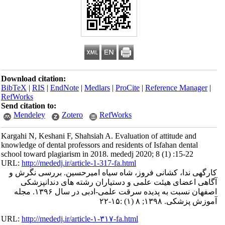
Download citation:
BibTeX
|
RIS
|
EndNote
|
Medlars
|
ProCite
|
Reference Manager
|
RefWorks
Send citation to:
Mendeley
Zotero
RefWorks
Kargahi N, Keshani F, Shahsiah A. Evaluation of attitude and
knowledge of dental professors and residents of Isfahan dental
school toward plagiarism in 2018. mededj 2020; 8 (1) :15-22
URL:
http://mededj.ir/article-1-317-fa.html
کارگهی ندا، کشانی فروز، شاه سیاه امیرحسین. بررسی نگرش و
آگاهی اعضای هیئت علمی و دستیاران رشته های دندانپزشکی
اصفهان نسبت به پدیده سرقت علمی-ادبی در سال ۱۳۹۶. مجله
آموزش پزشکی. ۱۳۹۸; ۸ (۱) :۱۵-۲۲
URL:
http://mededj.ir/article-۱-۳۱۷-fa.html