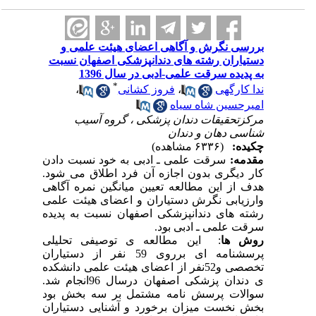
بررسی نگرش و آگاهی اعضای هیئت علمی و
دستیاران رشته های دندانپزشکی اصفهان نسبت
به پدیده سرقت علمی-ادبی در سال 1396
*
ندا کارگهی
،
فروز کشانی
،
امیرحسین شاه سیاه
مرکزتحقیقات دندان پزشکی ، گروه آسیب
شناسی دهان و دندان
چکیده:
(۶۳۳۶ مشاهده)
مقدمه:
سرقت علمی ـ ادبی به خود نسبت دادن
کار دیگری بدون اجازه آن فرد اطلاق می شود.
هدف از این مطالعه تعیین میانگین نمره آگاهی
وارزیابی نگرش دستیاران و اعضای هیئت علمی
رشته های دندانپزشکی اصفهان نسبت به پدیده
سرقت علمی ـ ادبی بود.
روش ها
:
این مطالعه ی توصیفی تحلیلی
پرسشنامه ای برروی 59 نفر از دستیاران
تخصصی و52نفر از اعضای هیئت علمی دانشکده
ی دندان پزشکی اصفهان درسال 96انجام شد.
سوالات پرسش نامه مشتمل بر سه بخش بود
بخش نخست میزان برخورد و آشنایی دستیاران