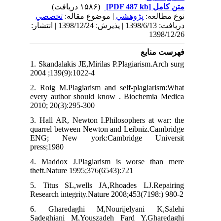
متن کامل
[PDF 487 kb]
(۱۵۸۶ دریافت)
نوع مطالعه:
پژوهشي
| موضوع مقاله:
تخصصي
دریافت: 1398/6/13 | پذیرش: 1398/12/24 | انتشار:
1398/12/26
فهرست منابع
1. Skandalakis JE,Mirilas P.Plagiarism.Arch surg
2004 ;139(9):1022-4
2. Roig M.Plagiarism and self-plagiarism:What
every author should know . Biochemia Medica
2010; 20(3):295-300
3. Hall AR, Newton I.Philosophers at war: the
quarrel between Newton and Leibniz.Cambridge
ENG; New york:Cambridge Universit
press;1980
4. Maddox J.Plagiarism is worse than mere
theft.Nature 1995;376(6543):721
5. Titus SL,wells JA,Rhoades LJ.Repairing
Research integrity.Nature 2008;453(7198:) 980-2
6. Gharedaghi M,Nourijelyani K,Salehi
Sadeghiani M,Youszadeh Fard Y,Gharedaghi