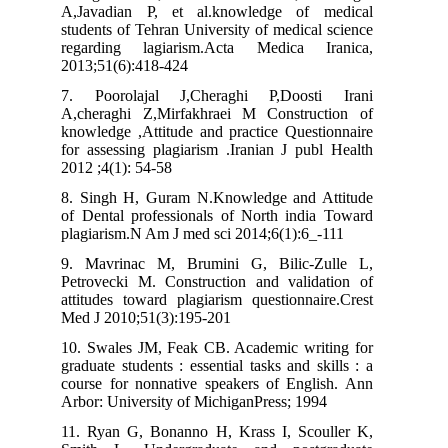
A,Javadian P, et al.knowledge of medical
students of Tehran University of medical science
regarding lagiarism.Acta Medica Iranica,
2013;51(6):418-424
7. Poorolajal J,Cheraghi P,Doosti Irani
A,cheraghi Z,Mirfakhraei M Construction of
knowledge ,Attitude and practice Questionnaire
for assessing plagiarism .Iranian J publ Health
2012 ;4(1): 54-58
8. Singh H, Guram N.Knowledge and Attitude
of Dental professionals of North india Toward
plagiarism.N Am J med sci 2014;6(1):6_-111
9. Mavrinac M, Brumini G, Bilic-Zulle L,
Petrovecki M. Construction and validation of
attitudes toward plagiarism questionnaire.Crest
Med J 2010;51(3):195-201
10. Swales JM, Feak CB. Academic writing for
graduate students : essential tasks and skills : a
course for nonnative speakers of English. Ann
Arbor: University of MichiganPress; 1994
11. Ryan G, Bonanno H, Krass I, Scouller K,