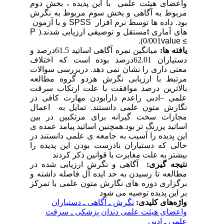
واعضای هیئت علمی با این پدیده ، بخش دوم
مربوط به آگاهی و بخش سوم مربوط به نگرش
بود.
داده ها توسط نرم افزار
SPSS
و
با آزمون
های آماری
t
مستقل و توصیفی ارزیابی شدند
.(
P
.
)
0
/001
value ≤
یافته ها:
میانگین نمره آگاهی اساتید 61.5درصد و
دستیاران 62.01درصد بوده است که اختلاف
معنی داری را نشان نمی دهد. دربررسی سوالات
مرتبط با ارزیابی نگرش هردو گروه مطالعه
بالاترین درصد موافقت با علت ارتکاب سرقت
علمی
–
ادبی راعدم دارابودن مهارت کافی در
نگارش متون علمی دانستند. تمایل به اعمال
مجازات سخت گیرانه برای مرتکبین در بین
اساتید پررنگ تر بود.همچنین اساتید پیامد عمده ی
این پدیده را آسیب به جامعه ی علمی دانستند در
حالی که دستیاران نادرست بودن این پدیده را
بیشتر به علت مغایرت با قوانین ذکر کردند
نتیجه گیری:
آگاهی و نگرش ارزیابی شده در
مطالعه تا رسیدن به حد ایده آل فاصله داشته و
برگزاری دوره های نگارش متون علمی با تمرکز
بر این پدیده توصیه می شود
واژه‌های کلیدی:
نگرش ـ آگاهی ـ دستیاران
واعضای هیئت علمی دندان پزشکی ـ سرقت
علمی ـ ادبی