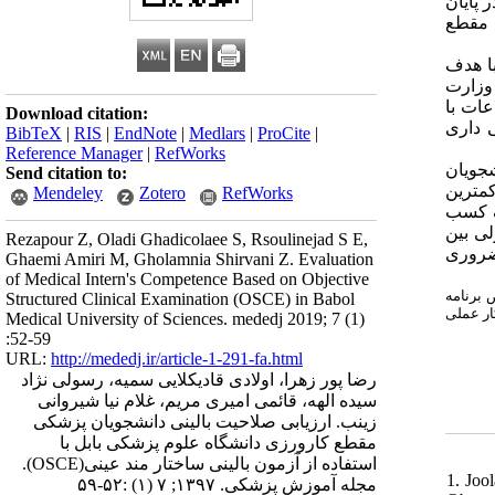
 پایان
 مقطع
ابل با هدف
ستورالعمل وزارت
عات با
Download citation:
 داری
BibTeX
|
RIS
|
EndNote
|
Medlars
|
ProCite
|
Reference Manager
|
RefWorks
81/15 یان
Send citation to:
07/19ین
Mendeley
Zotero
RefWorks
68/11ا ضعیف کسب
)  بین
Rezapour Z, Oladi Ghadicolaee S, Rsoulinejad S E,
). وری
Ghaemi Amiri M, Gholamnia Shirvani Z. Evaluation
of Medical Intern's Competence Based on Objective
 برنامه
Structured Clinical Examination (OSCE) in Babol
ار عملی
Medical University of Sciences. mededj 2019; 7 (1)
:52-59
URL:
http://mededj.ir/article-1-291-fa.html
رضا پور زهرا، اولادی قادیکلایی سمیه، رسولی نژاد
سیده الهه، قائمی امیری مریم، غلام نیا شیروانی
زینب. ارزیابی صلاحیت بالینی دانشجویان پزشکی
مقطع کارورزی دانشگاه علوم پزشکی بابل با
استفاده از آزمون بالینی ساختار مند عینی(OSCE).
1. Joo
مجله آموزش پزشکی. ۱۳۹۷; ۷ (۱) :۵۲-۵۹