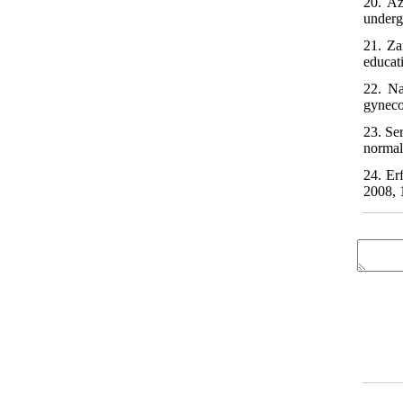
20. Az
underg
21. Za
educat
22. Na
gyneco
23. Se
normal
24. Er
2008, 