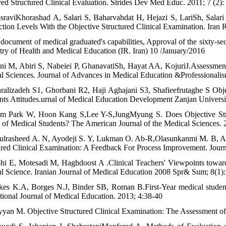
ed Structured Clinical Evaluation. Strides Dev Med Educ. 2011; 7 (2):
sraviKhorashad A, Salari S, Baharvahdat H, Hejazi S, LariSh, Sala
action Levels With the Objective Structured Clinical Examination. Iran
 document of medical graduated's capabilities, Approval of the sixty-s
stry of Health and Medical Education (IR. Iran) 10 /January/2016
ni M, Abiri S, Nabeiei P, GhanavatiSh, Hayat AA, KojuriJ.Assessment 
l Sciences. Journal of Advances in Medical Education &Professionali
ralizadeh S1, Ghorbani R2, Haji Aghajani S3, Shafieefrutaghe S Obj
nts Attitudes.urnal of Medical Education Development Zanjan Universi
m Park W, Hoon Kang S,Lee Y-S,JungMyung S. Does Objective Struct
y of Medical Students? The American Journal of the Medical Sciences.
ulrasheed A. N, Ayodeji S. Y, Lukman O. Ab-R,Olasunkanmi M. B, Ad
ured Clinical Examination: A Feedback For Process Improvement. Journ
hi E, Motesadi M, Haghdoost A .Clinical Teachers' Viewpoints toward
l Science. Iranian Journal of Medical Education 2008 Spr& Sum; 8(1)
kes K.A, Borges N.J, Binder SB, Roman B.First-Year medical student 
ational Journal of Medical Education. 2013; 4:38-40
yyan M. Objective Structured Clinical Examination: The Assessment o