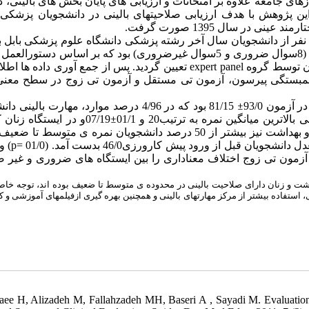
های جامعه علاوه بر امتحانات و ارزیابی های پایان بخش های بالینی، در
ن پژوهش با هدف ارزیابی صلاحیتهای بالینی در دانشجویان پزشکی
ی در سال 1395 صورت گرفت
ین مطالعه توصیفی- مقطعی در سال 1395 بر روی 28 نفر از دانشجویان سال آخر رشته پزشکی دانشگاه علوم پزشکی ب
ارزیابی صلاحیت بالینی آنان انجام گرفت. این آزمون شامل 15 ایستگاه (8سوال ضروری و 5سوال غیرضروری) بود که بر اساس د
تعیین گردید. پس از جمع آوری داده ها اطلا
expert panel
ون توسط گروه
همبستگی پیرسون، آزمون تی مستقل و آزمون تی زوج در سطح معنی
بود که در 4/96 درصد موارد، مهارت بالینی دانشجو
±
زمون 93/0
و در ایستگاه زنان کمتر
±
ن میانگین نمره به ترتیب20 و 01/1
را اخذ نمودند. در ایستگاه های مغز و اعصاب و بهداشت نیز بیشتر از 50 درصد دانشجویان نمره ی متوسط ت
ولی
p=
 قبل از ورود پیش کارورزی46/0 بدست آمد. (01/0
مون تی زوج اختلاف معناداری را بین ایستگاه های ضروری و غیر ضر
اشت و زنان دارای صلاحیت بالینی در محدوده ی متوسط تا ضعیف بوده اند، توجه خاص
استفاده بیشتر از مرکز مهارتهای بالینی و همچنین بهره گیری ازفیلمهای آموزشی و ک
laee H, Alizadeh M, Fallahzadeh MH, Baseri A , Sayadi M. Evaluation 