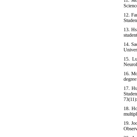
11. Mo
Scienc
12. Fa
Studen
13. Hs
studen
14. Sa
Univers
15. Lu
Neurol
16. Mo
degree
17. H
Studen
73(11)
18. Ho
multip
19. Jo
Observ