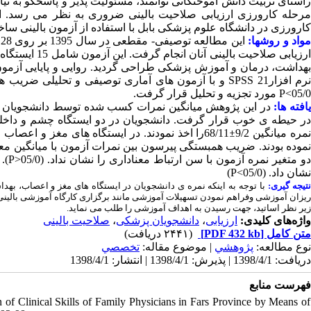
راستای تربیت دانش آموختگانی توانمند، مسئولیت پذیر و پاسخگو به نیاز
مرحله کارورزی ارزیابی صلاحیت بالینی ضروری به نظر می رسد. ای
کارورزی در دانشگاه علوم پزشکی بابل با استفاده از آزمون بالینی ساختارمند عین.
مواد و روشها
ا
هداشت، درمان و آموزش پزشکی طراحی گردید. روایی و پایایی آزم
و با آزمون های آماری توصیفی و تحلیلی ضریب 
SPSS
رم افزار21
مورد تجزیه و تحلیل قرار گرفت.
P
05/0>
یافته ها
در این پژوهش میانگین نمرات کسب شده توسط دانشجویان در آ
ر حیطه ی خوب قرار گرفت. دانشجویان در دو ایستگاه چشم و داخلی بالاتری
±
مره میانگین 9/2
موده بودند. ضریب همبستگی پیرسون بین نمرات آزمون با میانگین معدل دانشجویان
آز
P
دو متغیر نمره آزمون با سن ارتباط معناداری را نشان نداد. (05/0
)
P
نشان داد. (05/0>
نتیجه گیری
با توجه به اینکه نمره ی دانشجویان در ایستگاه های مغز و اعصاب، بهد
ریزان آموزشی وفراهم نمودن تسهیلات آموزشی مانند برگزاری کارگاه آموزشی بالینی، 
.
زیر نظر اساتید، جهت رسیدن به اهداف آموزشی را طلب می نماید
صلاحیت بالینی
،
دانشجویان پزشکی
،
ارزیابی
واژه‌های کلیدی:
(۲۴۴۱ دریافت)
[PDF 432 kb]
متن کامل
نوع مطالعه:
پژوهشي
| موضوع مقاله:
تخصصي
دریافت: 1398/4/1 | پذیرش: 1398/4/1 | انتشار: 1398/4/1
فهرست منابع
of Clinical Skills of Family Physicians in Fars Province by Means of