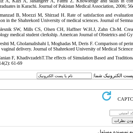
iz A, Kazi A, Jahangeer A, Fatmi Z. Knowledge and skills in com
raduates in Karachi. Journal of Pakistan Medical Association, 2006; 56
manzad B, Moezzi M, Shirzad H. Rate of satisfaction and evaluation o
ion in the Shahrekord University of medical sciences. Journal of Semna
lesnik SW, Mills CS, Olsen CH, Haffner W.H.J, Zahn Ch-M. Creating
logy medical student clerkship. American Journal of Obstetrics and 
reshti M, Gholamalishahi I, Moghadas M, Deris F. Comparison of perinea
 vaginal delivery. Journal of Shahrekord University of Medical Scienc
fanian F, KhadivzadehT.The effects of Simulation Based and Traditiona
14(2): 61-69
یا پست الکترونیک شما
به نویسنده مسئول