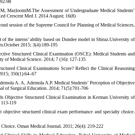
 92-98
ri M, MazloomiM.The Assessment of Undergraduate Medical Students’
 Red Crescent Med J. 2014 August; 16(8)
econd session of the Supreme Council for Planning of Medical Sciences.
of the interns’ ability based on Dundee model in Shiraz.University of
sm.October 2015; 3(4):189-195
ective Structured Clinical Examination (OSCE): Medical Students and
ty of Medical Science. 2014; 7 (16): 127-135
ured Clinical Examinations Score? Reflect the Clinical Reasoning
 2015; 350(1):64–67
emola A. A, Ademola A.P. Medical Students’ Perception of Objective
al of Surgical Education. 2014; 71(5):701-706
s Objective Structured Clinical Examination in Kerman University of
: 113-119
objective structured clinical exam performance and specialty choice.
f Choice. Oman Medical Journal. 2011; 26(4): 219-222