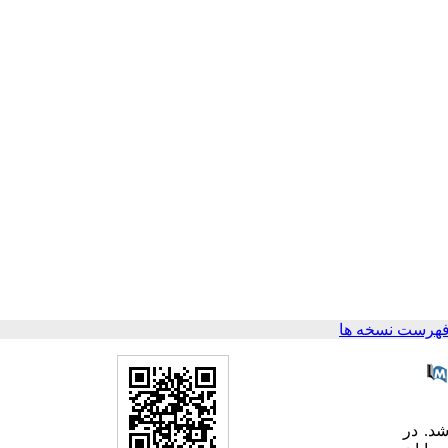
فهرست نسخه ها
د. در