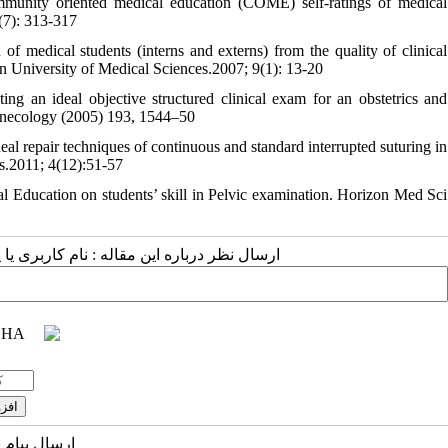
munity oriented medical education (COME) self-ratings of medical
(7): 313-317
f medical students (interns and externs) from the quality of clinical
n University of Medical Sciences.2007; 9(1): 13-20
 an ideal objective structured clinical exam for an obstetrics and
Gynecology (2005) 193, 1544–50
l repair techniques of continuous and standard interrupted suturing in
es.2011; 4(12):51-57
l Education on students’ skill in Pelvic examination. Horizon Med Sci
ارسال نظر درباره این مقاله : نام کاربری :
ارسال پیام 