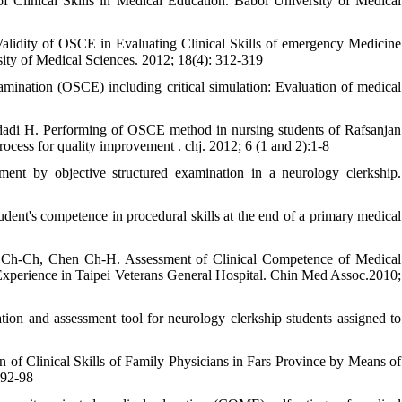
 Clinical Skills in Medical Education. Babol University of Medical
Validity of OSCE in Evaluating Clinical Skills of emergency Medicine
sity of Medical Sciences. 2012; 18(4): 312-319
ination (OSCE) including critical simulation: Evaluation of medical
adi H. Performing of OSCE method in nursing students of Rafsanjan
process for quality improvement . chj. 2012; 6 (1 and 2):1-8
nt by objective structured examination in a neurology clerkship.
ent's competence in procedural skills at the end of a primary medical
-Ch, Chen Ch-H. Assessment of Clinical Competence of Medical
’ Experience in Taipei Veterans General Hospital. Chin Med Assoc.2010;
tion and assessment tool for neurology clerkship students assigned to
 of Clinical Skills of Family Physicians in Fars Province by Means of
 92-98