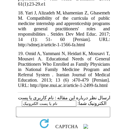
61(1):23-29.e1
18. Yari J, Alizadeh M, khamenian Z, Ghasemeh
M. Compatibility of the curricula of public
medicine internship and apprenticeship programs
with general practitioners' roles and
responsibilities . Strides Dev Med Educ. 2017;
14 (1): 51- 60 [Persian]. URL:
http://sdmej.ir/article-1-1566-fa.html
19. Omid A, Yammani N, Heidari K, Mousavi T,
Mousavi A. Educational Needs of General
Practitioners Who Enrolled as Family Physicians
in National Family Medicine Program and
Referral System . Iranian Journal of Medical
Education. 2013; 13 (6) :470-479 [Persian].
URL: http://ijme.mui.ac.ir/article-1-2499-fa.html
ارسال نظر درباره این مقاله : نام کاربری یا پست
الکترونیک شما: