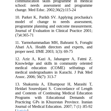
communication skills programme in medical
school: needs assessment and programme
change. Med Educ. 2002;36(2):115-24
10. Parker K, Parikh SV. Applying prochaska's
model of change to needs assessment,
programme planning and outcome measurement.
Journal of Evaluation in Clinical Practice 2001;
(7)4:365-71
11. Yarmohammadian MH, Bahrami S, Forughi
Abari AA. Health directors and experts, and
proper need. IJME 2003; 1(3): 69-75
12. Aziz A, Kazi A, Jahangeer A, Fatmi Z.
Knowledge and skills in community oriented
medical education (COME) selfratings of
medical undergraduates in Karachi. J Pak Med
Assoc. 2006; 56(7): 313-7
13. Shakurnia A, Elhampour H, Marashi T,
Heidari Soureshjani S. Concordance of Length
and Contents of Continuing Medical Education
Programs with Educational Demands of
Practicing GPs in Khuzestan Province. Iranian
Journal of Medical Education. 2007; 7 (1) :85-92
[
Article
]