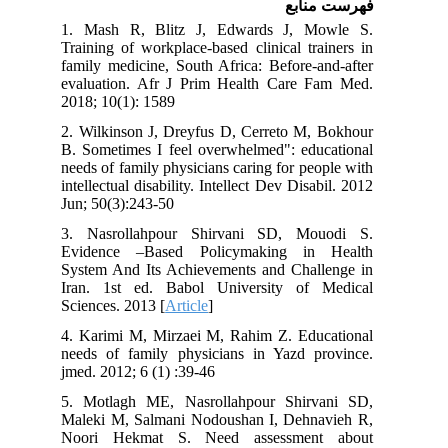
فهرست منابع
1. Mash R, Blitz J, Edwards J, Mowle S.
Training of workplace-based clinical trainers in
family medicine, South Africa: Before-and-after
evaluation. Afr J Prim Health Care Fam Med.
2018; 10(1): 1589
2. Wilkinson J, Dreyfus D, Cerreto M, Bokhour
B. Sometimes I feel overwhelmed": educational
needs of family physicians caring for people with
intellectual disability. Intellect Dev Disabil. 2012
Jun; 50(3):243-50
3. Nasrollahpour Shirvani SD, Mouodi S.
Evidence –Based Policymaking in Health
System And Its Achievements and Challenge in
Iran. 1st ed. Babol University of Medical
Sciences. 2013 [
Article
]
4. Karimi M, Mirzaei M, Rahim Z. Educational
needs of family physicians in Yazd province.
jmed. 2012; 6 (1) :39-46
5. Motlagh ME, Nasrollahpour Shirvani SD,
Maleki M, Salmani Nodoushan I, Dehnavieh R,
Noori Hekmat S. Need assessment about