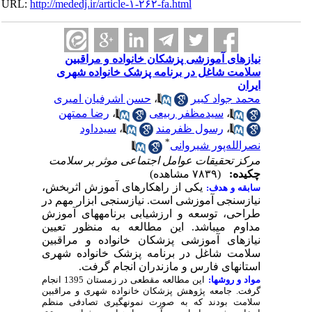
URL:
http://mededj.ir/article-۱-۲۶۲-fa.html
نیازهای آموزشی پزشکان خانواده و مراقبین
سلامت شاغل در برنامه پزشک خانواده شهری
ایران
حسن اشرفیان امیری
،
محمد جواد کبیر
رضا ممتهن
،
سیدمظفر ربیعی
،
سیدداود
،
رسول ظفرمند
،
*
نصرالله‌پور شیروانی
مرکز تحقیقات عوامل اجتماعی موثر بر سلامت
چکیده:
(۷۸۳۹ مشاهده)
یکی
از راهکارهای آموزش اثربخش،
سابقه و هدف:
نیازسنجی آموزشی است. نیازسنجی
ابزار
مهم
در
طراحی،
توسعه
و
ارزشیابی
برنامه­های آموزش
مداوم
می­باشد. این مطالعه به منظور تعیین
نیازهای آموزشی پزشکان خانواده و مراقبین
سلامت شاغل در برنامه پزشک خانواده شهری
استان­های فارس و مازندران
انجام گرفت.
مواد و روشها:
این مطالعه مقطعی در زمستان 1395 انجام
گرفت. جامعه پژوهش پزشکان خانواده شهری و مراقبین
سلامت بودند که به صورت نمونه­گیری تصادفی منظم