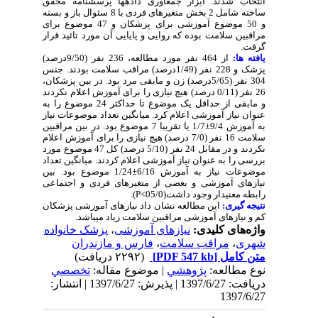
انتخاب شدند. ابزار جمع­آوری داده­ها پرسشنامه محقق
ساخته شامل 2 بخش متغیرهای فردی با 8 سئوال باز و بسته
و 50 موضوع آموزشی برای پزشکان و 47 موضوع برای
مراقبین سلامت بوده که روایی و پایایی آن مورد تائید قرار
گرفت.
یافته ها:
از 464 نفر مورد مطالعه، 236 نفر (9/50درصد)
پزشک و 228 نفر (1/49درصد) مراقب سلامت بودند. جنس
304 نفر (5/65درصد) زن و مابقی مرد بود. در بین پزشکان،
26 نفر (0/11 درصد) هیچ نیازی را برای آموزش اعلام نکردند
و مابقی از حداقل یک موضوع تا حداکثر 24 موضوع را به
عنوان نیاز آموزشی اعلام کرد. میانگین تعداد موضوعات نیاز
1/7 یا تقریبا 7 موضوع بود. در بین مراقبین
±
به آموزش 9/4
سلامت 16 نفر (7/0 درصد) هیچ نیازی را برای آموزش اعلام
نکردند و در مقابل 24 نفر (5/10 درصد) کل 47 موضوع مورد
بررسی را به عنوان نیاز آموزشی اعلام کردند. میانگین تعداد
1/24 موضوع بود. بین
±
موضوعات نیاز به آموزش 6/16
نیازهای آموزشی و بعضی از متغیرهای فردی و اجتماعی
).
P<
رابطه معنی­دار وجود داشت(05/0
نتیجه گیری:
این مطالعه نشان داد نیازهای آموزشی پزشکان
کم و نیازهای آموزشی مراقبین سلامت زیاد می­باشد.
پزشک خانواده
،
نیازهای آموزشی
واژه‌های کلیدی:
فارس و مازندران
،
مراقب سلامت
،
شهری
(۲۲۹۲ دریافت)
[PDF 547 kb]
متن کامل
نوع مطالعه:
پژوهشي
| موضوع مقاله:
تخصصي
دریافت: 1397/6/27 | پذیرش: 1397/6/27 | انتشار:
1397/6/27