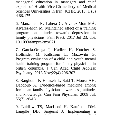
managerial education in managers and chief
experts of Health Vice-Chancellery of Medical
Sciences Universities in Iran. JCHR. 2013; 1 (3)
:166-175
6. Manzanera R, Lahera G, Álvarez-Mon MÁ,
Alvarez-Mon M. Maintained effect of a training
program on attitudes towards depression in
family physicians. Fam Pract. 2017 Jul 23. doi:
10.1093/fampra/cmx071
7. Garcia-Ortega I, Kadlec H, Kutcher S,
Hollander M, Kallstrom L, Mazowita G.
Program evaluation of a child and youth mental
health training program for family physicians in
british columbia. J Can Acad Child Adolesc
Psychiatry. 2013 Nov;22(4):296-302
8. Barghouti F, Halaseh L, Said T, Mousa AH,
Dabdoub A. Evidence-based medicine among
Jordanian family physicians: awareness, attitude,
and knowledge. Can Fam Physician. 2009 Jul;
55(7): e6-13
9. Laidlaw TS, MacLeod H, Kaufman DM,
Langille DB, Sargeant J. Implementing a