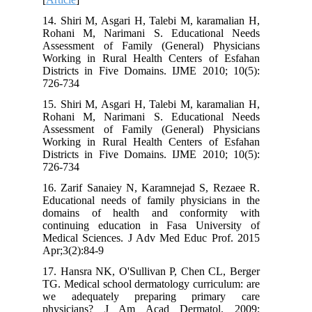
14. Shiri M, Asgari H, Talebi M, karamalian H,
Rohani M, Narimani S. Educational Needs
Assessment of Family (General) Physicians
Working in Rural Health Centers of Esfahan
Districts in Five Domains. IJME 2010; 10(5):
726-734
15. Shiri M, Asgari H, Talebi M, karamalian H,
Rohani M, Narimani S. Educational Needs
Assessment of Family (General) Physicians
Working in Rural Health Centers of Esfahan
Districts in Five Domains. IJME 2010; 10(5):
726-734
16. Zarif Sanaiey N, Karamnejad S, Rezaee R.
Educational needs of family physicians in the
domains of health and conformity with
continuing education in Fasa University of
Medical Sciences. J Adv Med Educ Prof. 2015
Apr;3(2):84-9
17. Hansra NK, O'Sullivan P, Chen CL, Berger
TG. Medical school dermatology curriculum: are
we adequately preparing primary care
physicians? J Am Acad Dermatol. 2009;