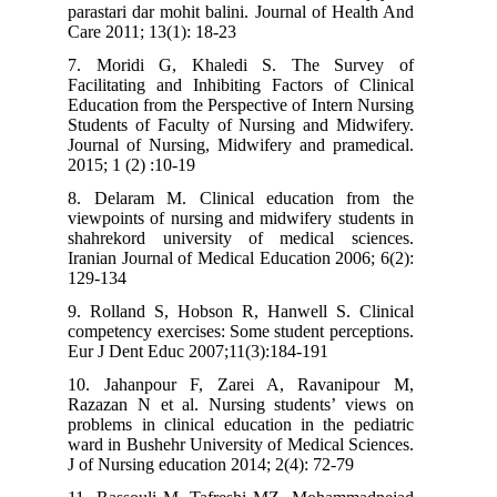
parastari dar mohit balini. Journal of Health And
Care 2011; 13(1): 18-23
7. Moridi G, Khaledi S. The Survey of
Facilitating and Inhibiting Factors of Clinical
Education from the Perspective of Intern Nursing
Students of Faculty of Nursing and Midwifery.
Journal of Nursing, Midwifery and pramedical.
2015; 1 (2) :10-19
8. Delaram M. Clinical education from the
viewpoints of nursing and midwifery students in
shahrekord university of medical sciences.
Iranian Journal of Medical Education 2006; 6(2):
129-134
9. Rolland S, Hobson R, Hanwell S. Clinical
competency exercises: Some student perceptions.
Eur J Dent Educ 2007;11(3):184-191
10. Jahanpour F, Zarei A, Ravanipour M,
Razazan N et al. Nursing students’ views on
problems in clinical education in the pediatric
ward in Bushehr University of Medical Sciences.
J of Nursing education 2014; 2(4): 72-79