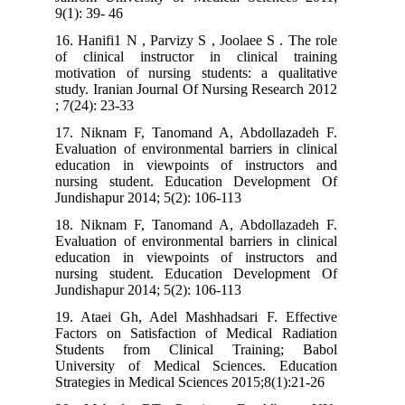
9(1): 39- 46
16. Hanifi1 N , Parvizy S , Joolaee S . The role
of clinical instructor in clinical training
motivation of nursing students: a qualitative
study. Iranian Journal Of Nursing Research 2012
; 7(24): 23-33
17. Niknam F, Tanomand A, Abdollazadeh F.
Evaluation of environmental barriers in clinical
education in viewpoints of instructors and
nursing student. Education Development Of
Jundishapur 2014; 5(2): 106-113
18. Niknam F, Tanomand A, Abdollazadeh F.
Evaluation of environmental barriers in clinical
education in viewpoints of instructors and
nursing student. Education Development Of
Jundishapur 2014; 5(2): 106-113
19. Ataei Gh, Adel Mashhadsari F. Effective
Factors on Satisfaction of Medical Radiation
Students from Clinical Training; Babol
University of Medical Sciences. Education
Strategies in Medical Sciences 2015;8(1):21-26