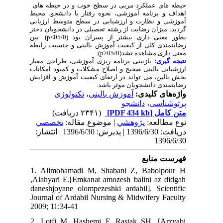
حیطه های عملکرد مربی در سطح خوب و در حیطه های
اهداف و برنامه آموزشی، نحوه رفتار با دانشجو، محیط
آموزشی و نظارت و ارزشیابی در سطح متوسط ارزیابی
گردید. میزان رضایت از رشته تحصیلی در دانشجویان دختر
). بین
p<
بطور معنی داری بیشتر از پسران بود (05/0
رضایتمندی کلی از کیفیت آموزش بالینی و جنسیت رابطه
).
p>
معنی داری مشاهده نشد(05/0
نتیجه گیری:
بازبینی برنامه ریزی آموزشی، طراحی معیار
ارزشیابی بالینی صحیح و اصلاح مشکلات و کمبود امکانات
بخش بالین، می تواند در ارتقای کیفیت آموزش و افزایش
رضایتمندی دانشجویان موثر باشد.
تکنولوژی
،
آموزش بالینی
واژه‌های کلیدی:
دانشجو
،
پرتوشناسی
(۲۳۴۱ دریافت)
[PDF 434 kb]
متن کامل
نوع مطالعه:
پژوهشي
| موضوع مقاله:
تخصصي
دریافت: 1396/6/30 | پذیرش: 1396/6/30 | انتشار:
1396/6/30
فهرست منابع
1. Alimohamadi M, Shabani Z, Babolpour H
,Alahyari E.[Emkanat amozesh balini az didgah
daneshjoyane olompezeshki ardabil]. Scientific
Journal of Ardabil Nursing & Midwifery Faculty
2009; 11:34-41
2. Lotfi M, Hashemi F, Rastak SH. [Arzyabi