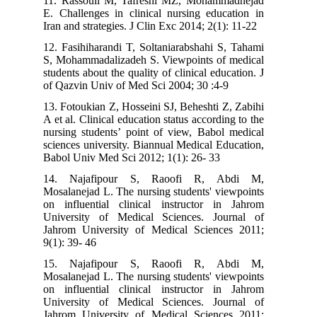
11. Rassouli M, Tafreshi MZ, Mohammadnejad
E. Challenges in clinical nursing education in
Iran and strategies. J Clin Exc 2014; 2(1): 11-22
12. Fasihiharandi T, Soltaniarabshahi S, Tahami
S, Mohammadalizadeh S. Viewpoints of medical
students about the quality of clinical education. J
of Qazvin Univ of Med Sci 2004; 30 :4-9
13. Fotoukian Z, Hosseini SJ, Beheshti Z, Zabihi
A et al. Clinical education status according to the
nursing students’ point of view, Babol medical
sciences university. Biannual Medical Education,
Babol Univ Med Sci 2012; 1(1): 26- 33
14. Najafipour S, Raoofi R, Abdi M,
Mosalanejad L. The nursing students' viewpoints
on influential clinical instructor in Jahrom
University of Medical Sciences. Journal of
Jahrom University of Medical Sciences 2011;
9(1): 39- 46
15. Najafipour S, Raoofi R, Abdi M,
Mosalanejad L. The nursing students' viewpoints
on influential clinical instructor in Jahrom
University of Medical Sciences. Journal of
Jahrom University of Medical Sciences 2011;