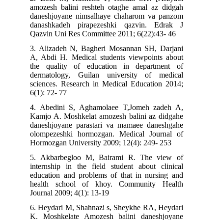
amozesh balini reshteh otaghe amal az didgah
daneshjoyane nimsalhaye chaharom va panzom
danashkadeh pirapezeshki qazvin. Edrak J
Qazvin Uni Res Committee 2011; 6(22):43- 46
3. Alizadeh N, Bagheri Mosannan SH, Darjani
A, Abdi H. Medical students viewpoints about
the quality of education in department of
dermatology, Guilan university of medical
sciences. Research in Medical Education 2014;
6(1): 72- 77
4. Abedini S, Aghamolaee T,Jomeh zadeh A,
Kamjo A. Moshkelat amozesh balini az didgahe
daneshjoyane parastari va mamaee daneshgahe
olompezeshki hormozgan. Medical Journal of
Hormozgan University 2009; 12(4): 249- 253
5. Akbarbegloo M, Bairami R. The view of
internship in the field student about clinical
education and problems of that in nursing and
health school of khoy. Community Health
Journal 2009; 4(1): 13-19
6. Heydari M, Shahnazi s, Sheykhe RA, Heydari
K. Moshkelate Amozesh balini daneshjoyane