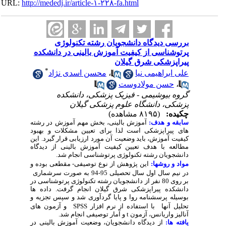
URL:
http://mededj.ir/article-۱-۲۲۸-fa.html
بررسی دیدگاه دانشجویان رشته تکنولوژی
پرتوشناسی از کیفیت آموزش بالینی در دانشکده
پیراپزشکی شرق گیلان
*
محسن اسدی نژاد
،
علی ابراهیمی نیا
حسن مولادوست
،
گروه بیوشیمی - فیزیک پزشکی، دانشکده
پزشکی، دانشگاه علوم پزشکی گیلان
چکیده:
(۸۱۹۵ مشاهده)
سابقه و هدف:
آموزش بالینی، بخش مهم آموزش در رشته
های پیراپزشکی است لذا برای تعیین مشکلات و بهبود
کیفیت آموزش، باید وضعیت آن مورد ارزیابی قرار گیرد. این
مطالعه با هدف تعیین کیفیت آموزش بالینی از دیدگاه
دانشجویان رشته تکنولوژی پرتوشناسی انجام شد.
مواد و روشها:
این پژوهش از نوع توصیفی- مقطعی بوده و
در نیم سال اول سال تحصیلی 95-94 به صورت سرشماری
بر روی 80 نفر از دانشجویان رشته تکنولوژی پرتوشناسی در
دانشکده پیراپزشکی شرق گیلان انجام گرفت. داده ها
بوسیله پرسشنامه روا و پایا گردآوری شد و سپس تجزیه و
و آزمون های
SPSS
با استفاده از نرم افزار
تحلیل آنها
و آمار توصیفی انجام شد.
t
آنالیز واریانس، آزمون
یافته ها:
از دیدگاه دانشجویان، وضعیت آموزش بالینی در