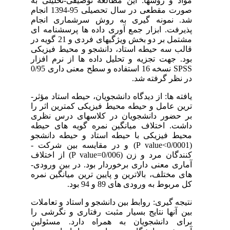
مواد و روشها: این مطالعه توصیفی-تحلیلی به
صورت مقطعی در سال تحصیلی 95-1394 انجام
شد. نمونه­ گیری به روش سرشماری انجام
پذیرفت. ابزار جمع­ آوری داده ­ها پرسشنامه ای
مشتمل بر دو بخش ویژگی­های فردی و 21 گویه در
قالب سه حیطه استاد، دانشجو و محیط فیزیکی
بود. جهت تجزیه و تحلیل داده­ ها از نرم ­افزار
SPSS نسخه 16 استفاده و سطح معنی­ داری 0/95
در نظر گرفته شد.
یافته ها: از دیدگاه دانشجویان، حیطه استاد مؤثر­
ترین عامل و حیطه محیط فیزیکی کمترین اثر را
بر حضور دانشجویان در کلاس­های درس نظری
داشت. اختلاف میانگین نمره گویه­ های حیطه
محیط فیزیکی با حیطه استاد و حیطه دانشجو
(0/0001>P value) و در مقایسه بین شرکت ­
کنندگان مرد و زن (0/006=P value) از اختلاف
آماری معنی­ داری برخوردار بود. در بین ورودی­
های مختلف، بالاترین و پایین­ ترین میانگین نمره
کل مربوط به ورودی­ های ­89 و 94 بود.
نتیجه گیری: روابط بین دانشجو و استاد و تعاملات
بین آن­ها نتایج بسیار مثبت رفتاری و نگرشی را
برای دانشجویان به همراه دارد. مسئولین