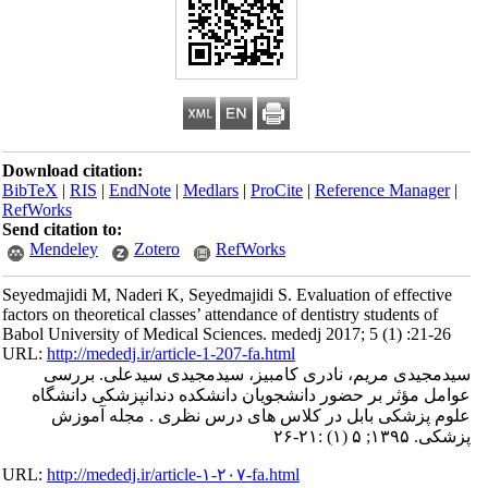
Download citation:
BibTeX
|
RIS
|
EndNote
|
Medlars
|
ProCite
|
Reference Manager
|
RefWorks
Send citation to:
Mendeley
Zotero
RefWorks
Seyedmajidi M, Naderi K, Seyedmajidi S. Evaluation of effective
factors on theoretical classes’ attendance of dentistry students of
Babol University of Medical Sciences. mededj 2017; 5 (1) :21-26
URL:
http://mededj.ir/article-1-207-fa.html
سیدمجیدی مریم، نادری کامبیز، سیدمجیدی سیدعلی. بررسی
عوامل مؤثر بر حضور دانشجویان دانشکده دندانپزشکی دانشگاه
علوم پزشکی بابل در کلاس های درس نظری . مجله آموزش
پزشکی. ۱۳۹۵; ۵ (۱) :۲۱-۲۶
URL:
http://mededj.ir/article-۱-۲۰۷-fa.html