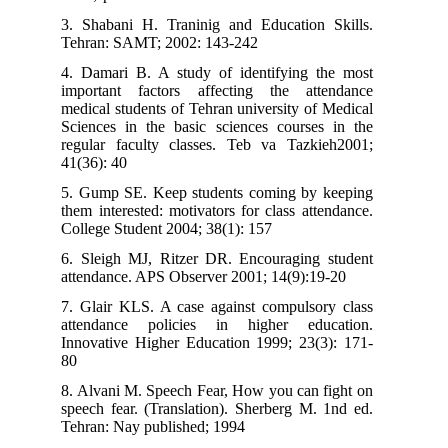
3. Shabani H. Traninig and Education Skills.
Tehran: SAMT; 2002: 143-242
4. Damari B. A study of identifying the most
important factors affecting the attendance
medical students of Tehran university of Medical
Sciences in the basic sciences courses in the
regular faculty classes. Teb va Tazkieh2001;
41(36): 40
5. Gump SE. Keep students coming by keeping
them interested: motivators for class attendance.
College Student 2004; 38(1): 157
6. Sleigh MJ, Ritzer DR. Encouraging student
attendance. APS Observer 2001; 14(9):19-20
7. Glair KLS. A case against compulsory class
attendance policies in higher education.
Innovative Higher Education 1999; 23(3): 171-
80
8. Alvani M. Speech Fear, How you can fight on
speech fear. (Translation). Sherberg M. 1nd ed.
Tehran: Nay published; 1994