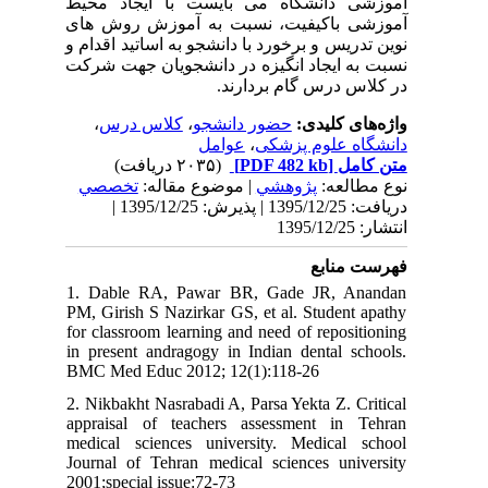
آموزشی دانشگاه می­ بایست با ایجاد محیط
آموزشی باکیفیت، نسبت به آموزش روش­ های
نوین تدریس و برخورد با دانشجو به اساتید اقدام و
نسبت به ایجاد انگیزه در دانشجویان جهت شرکت
در کلاس درس گام بردارند.
،
کلاس درس
،
حضور دانشجو
واژه‌های کلیدی:
عوامل
،
دانشگاه علوم پزشکی
(۲۰۳۵ دریافت)
[PDF 482 kb]
متن کامل
نوع مطالعه:
پژوهشي
| موضوع مقاله:
تخصصي
دریافت: 1395/12/25 | پذیرش: 1395/12/25 |
انتشار: 1395/12/25
فهرست منابع
1. Dable RA, Pawar BR, Gade JR, Anandan
PM, Girish S Nazirkar GS, et al. Student apathy
for classroom learning and need of repositioning
in present andragogy in Indian dental schools.
BMC Med Educ 2012; 12(1):118-26
2. Nikbakht Nasrabadi A, Parsa Yekta Z. Critical
appraisal of teachers assessment in Tehran
medical sciences university. Medical school
Journal of Tehran medical sciences university
2001;special issue:72-73