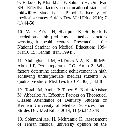
9. Bakoee F, Khairkhah F, Salmian H, Omidvar
SH. Effective factors on educational status of
midwifery students in Babol University of
medical sciences. Strides Dev Med Educ 2010; 7
(1):44-50
10. Malek Afzali H, Shadpour K. Study skills
needed and job problems in medical doctors
working in health centers. Presented at the
National Seminar on Medical Education; 1994
Mar10-15; Tehran: Iran. 1994: 8
11. Abdulghani HM, Al-Drees A A, Khalil MS,
Ahmad F, Ponnamperuma GG, Amin Z. What
factors determine academic achievement in high
achieving undergraduate medical students? A
qualitative study. Med Teach 2014; 36(1): 43-8
12. Torabi M, Amini P, Taheri S, Karimi-Afshar
M, Abbasloo A. Effective Factors on Theoretical
Classes Attendance of Dentistry Students of
Kerman University of Medical Sciences, Iran.
Strides Dev Med Educ. 2014; 11 (3):342-349
13. Solamani Asl H, Mehrannia K. Assessment
of Tehran medical university opinion on the