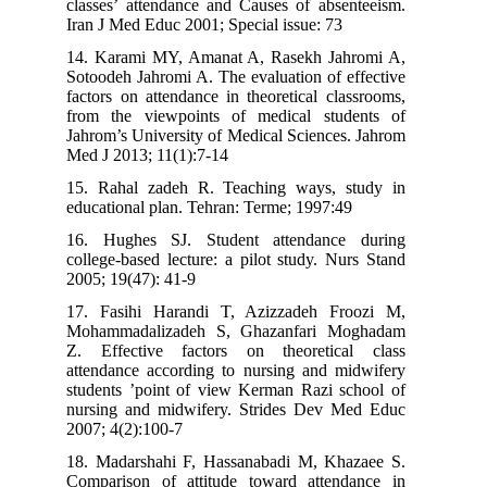
classes’ attendance and Causes of absenteeism.
Iran J Med Educ 2001; Special issue: 73
14. Karami MY, Amanat A, Rasekh Jahromi A,
Sotoodeh Jahromi A. The evaluation of effective
factors on attendance in theoretical classrooms,
from the viewpoints of medical students of
Jahrom’s University of Medical Sciences. Jahrom
Med J 2013; 11(1):7-14
15. Rahal zadeh R. Teaching ways, study in
educational plan. Tehran: Terme; 1997:49
16. Hughes SJ. Student attendance during
college-based lecture: a pilot study. Nurs Stand
2005; 19(47): 41-9
17. Fasihi Harandi T, Azizzadeh Froozi M,
Mohammadalizadeh S, Ghazanfari Moghadam
Z. Effective factors on theoretical class
attendance according to nursing and midwifery
students ’point of view Kerman Razi school of
nursing and midwifery. Strides Dev Med Educ
2007; 4(2):100-7
18. Madarshahi F, Hassanabadi M, Khazaee S.
Comparison of attitude toward attendance in