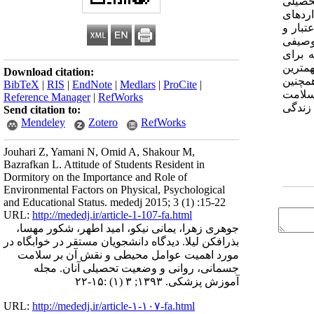
حصیلی
ردهای
بار و
اده انجام گرفت. در پایان با استفاده از نرم افزار 16 spss آمار توصیفی
اهمیت مورد توجه برای
ز 5 و نظافت عمومی با میانگین 4/56 به عنوان مهمترین
Download citation:
مچنین
BibTeX
|
RIS
|
EndNote
|
Medlars
|
ProCite
|
 سلامت
Reference Manager
|
RefWorks
 زندگی
Send citation to:
Mendeley
Zotero
RefWorks
Jouhari Z, Yamani N, Omid A, Shakour M,
Bazrafkan L. Attitude of Students Resident in
Dormitory on the Importance and Role of
Environmental Factors on Physical, Psychological
and Educational Status. mededj 2015; 3 (1) :15-22
URL:
http://mededj.ir/article-1-107-fa.html
جوهری زهرا، یمانی نیکو، امید اطهر، شکور مهسا،
بذرافکن لیلا. دیدگاه دانشجویان مستقر در خوابگاه در
مورد اهمیت عوامل محیطی و نقش آن بر سلامت
جسمانی، روانی و وضعیت تحصیلی آنان. مجله
آموزش پزشکی. ۱۳۹۳; ۳ (۱) :۱۵-۲۲
URL:
http://mededj.ir/article-۱-۱۰۷-fa.html