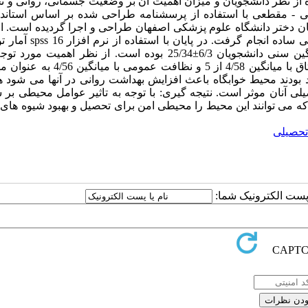
از نظر دانشجویان و میزان اهمیت آن بر وضعیت جسمانی، روانی و ت
فی - مقطعی با استفاده از پرسشنامه طراحی شده بر اساس استاندا
دختر دانشگاه علوم پزشکی اصفهان طراحی و اجرا گردیده است. اعت
پایایی پرسشنامه در ابتدا ارزیابی گردید. نمونه گیری به صورت تصادفی س
وآنالیز واریانس تجزیه و تحلیل اطلاعات انجام گرفت. یافته ها: میانگین سنی دانشجویان 6/3±25/34 بوده است. از نظر 
دانشجویان امنیت خوابگاه با میانگین 4/62، تعداد افراد موجود در یک اتاق با میانگین 4/58 ا
ودند محیط خوابگاه باعث افزایش بهداشت روانی در آنها می شود ه
صیلی آنان موثر است. نتیجه گیری: با توجه به تاثیر عوامل محیطی بر
ه می توانند این محیط را محیطی امن برای تحصیل و بهبود شیوه های
حصیلی
ا پست الکترونیک شما: