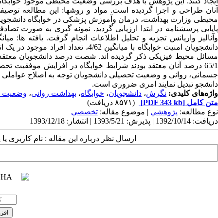
ایجاد کنند. این پژوهش با هدف بررسی وضعیت محیطی موجود خوابگاه 
آنان طراحی و اجرا گردیده است. مواد و روشها: این مطالعه توصی
محیطی وزارت بهداشت، درمان وآموزش پزشکی در خوابگاه دانشجویان 
مسائل محیط فیزیکی ذکر گردیده اند. شصت درصد دانشجویان معتقد ب
65/1 درصد آنان معتقد بودند شرایط خوابگاه در افزایش موفقیت تح
جسمانی، روانی و وضعیت تحصیلی دانشجویان توجه به اصلاح عواملی ک
دانشجو تبدیل نمایند امری ضروری است.
واژه‌های کلیدی:
نگرش
،
دانشجویان
،
خوابگاه
،
بهداشت روانی
،
وضعیت ت
متن کامل
[PDF 343 kb]
(۸۵۷۱ دریافت)
نوع مطالعه:
پژوهشي
| موضوع مقاله:
تخصصي
دریافت: 1392/10/14 | پذیرش: 1393/5/21 | انتشار: 1393/12/18
ارسال نظر درباره این مقاله : نام کاربری ی