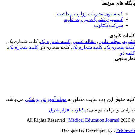
یگاه های مرتبط
کمیسیون نشریات وزارت بهداشت
کمسیون نشریات وزارت علوم
شرکت یکتاوب
مات کلیدی
ریه
,
مجله علمی
,
مقاله علمی
,
کلمه شماره یک
, کلمه شماره یک,
مه شماره یک
,
کلمه شماره یک
, کلمه شماره دو,
کلمه شماره یک
,
مه دو
رسنجی
یه حقوق این وب سایت متعلق به
مجله آموزش پزشکی
می باشد.
احی و برنامه نویسی :
یکتاوب افزار شرق
Medical Education Journal
© 2026 
Designed & Developed by :
Yektaw