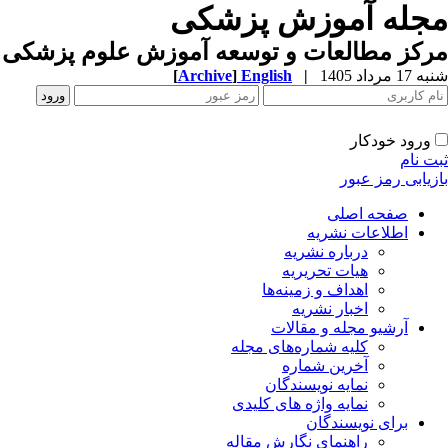
مجله آموزش پزشکی
مرکز مطالعات و توسعه آموزش علوم پزشکی ب
شنبه 17 مرداد 1405
|
English
]
Archive
[
ورود خودکار
ثبت نام
بازیابی رمز عبور
صفحه اصلی
اطلاعات نشریه
درباره نشریه
هیات تحریریه
اهداف و زمینه‌ها
اخبار نشریه
آرشیو مجله و مقالات
کلیه شماره‌های مجله
آخرین شماره
نمایه نویسندگان
نمایه واژه های کلیدی
برای نویسندگان
راهنمای نگارش مقاله