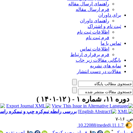
راهنمای ارسال مقاله
فرم ارسال مقاله
برای داوران
راهنمای داوران
ثبت نام و اشتراک
اطلاعات ثبت نام
فرم ثبت نام
تماس با ما
اطلاعات تماس
فرم برقراری ارتباط
بایگانی مقالات زیر چاپ
نمایه های نشریه
مقالات در دست انتشار
دوره ۱۱، شماره ۱ - ( ۱۲-۱۴۰۱ )
بررسی رابطه نیم‌کره چپ و نیمکره راس
ص. ۱۶-۷
‎ 10.22088/mededj.11.1.7
*
فریبا بیکی
،
قربان محمد کوچکی
،
احمد تقوی