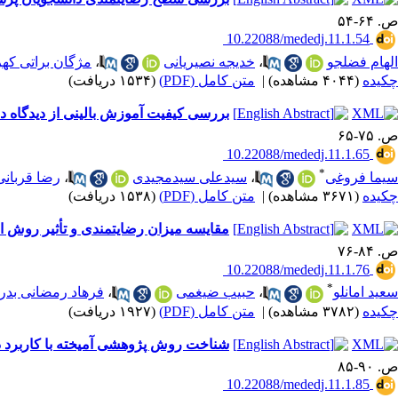
ص. ۶۴-۵۴
‎ 10.22088/mededj.11.1.54
الهام فضلجو
،
خدیجه نصیریانی
،
مژگان براتی که
چکیده
(۴۰۴۴ مشاهده)
|
متن کامل (PDF)
(۱۵۳۴ دریافت)
بررسی کیفیت آموزش بالینی از دیدگاه دانشج
ص. ۷۵-۶۵
‎ 10.22088/mededj.11.1.65
*
سیما فروغی
،
سیدعلی سیدمجیدی
،
رضا قربانی
چکیده
(۳۶۷۱ مشاهده)
|
متن کامل (PDF)
(۱۵۳۸ دریافت)
مقایسه میزان رضایتمندی و تأثیر روش 
ص. ۸۴-۷۶
‎ 10.22088/mededj.11.1.76
*
سعید امانلو
،
حبیب ضیغمی
،
فرهاد رمضانی بدر
چکیده
(۳۷۸۲ مشاهده)
|
متن کامل (PDF)
(۱۹۲۷ دریافت)
شناخت روش پژوهشی آمیخته با کاربرد د
ص. ۹۰-۸۵
‎ 10.22088/mededj.11.1.85