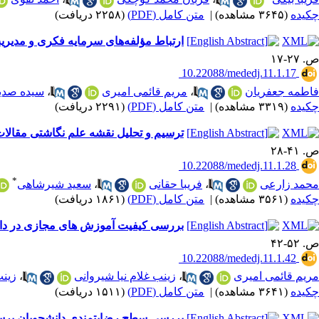
چکیده
(۳۶۴۵ مشاهده)
|
متن کامل (PDF)
(۲۲۵۸ دریافت)
ارتباط مؤلفه‌های سرمایه فکری و مدیری
ص. ۲۷-۱۷
‎ 10.22088/mededj.11.1.17
فاطمه جعفریان
،
مریم قائمی امیری
،
سیده صدیق
چکیده
(۳۳۱۹ مشاهده)
|
متن کامل (PDF)
(۲۲۹۱ دریافت)
ترسیم و تحلیل نقشه علم نگاشتی مقالات پراس
ص. ۴۱-۲۸
‎ 10.22088/mededj.11.1.28
*
محمد زارعی
،
فریبا حقانی
،
سعید شیرشاهی
چکیده
(۳۵۶۱ مشاهده)
|
متن کامل (PDF)
(۱۸۶۱ دریافت)
بررسی کیفیت آموزش های مجازی در دانشک
ص. ۵۲-۴۲
‎ 10.22088/mededj.11.1.42
مریم قائمی امیری
،
زینب غلام نیا شیروانی
،
زین
چکیده
(۳۶۴۱ مشاهده)
|
متن کامل (PDF)
(۱۵۱۱ دریافت)
بررسی سطح رضایتمندی دانشجویان پرستار